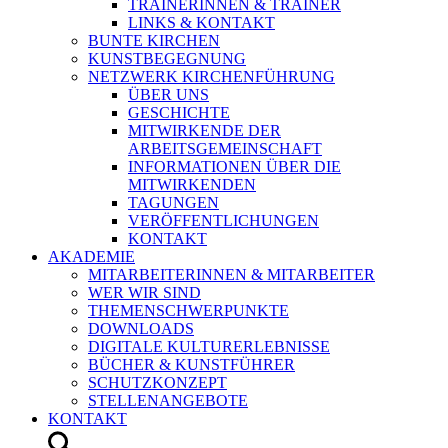
TRAINERINNEN & TRAINER
LINKS & KONTAKT
BUNTE KIRCHEN
KUNSTBEGEGNUNG
NETZWERK KIRCHENFÜHRUNG
ÜBER UNS
GESCHICHTE
MITWIRKENDE DER
ARBEITSGEMEINSCHAFT
INFORMATIONEN ÜBER DIE
MITWIRKENDEN
TAGUNGEN
VERÖFFENTLICHUNGEN
KONTAKT
AKADEMIE
MITARBEITERINNEN & MITARBEITER
WER WIR SIND
THEMENSCHWERPUNKTE
DOWNLOADS
DIGITALE KULTURERLEBNISSE
BÜCHER & KUNSTFÜHRER
SCHUTZKONZEPT
STELLENANGEBOTE
KONTAKT