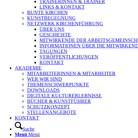
TRAINERINNEN & TRAINER
LINKS & KONTAKT
BUNTE KIRCHEN
KUNSTBEGEGNUNG
NETZWERK KIRCHENFÜHRUNG
ÜBER UNS
GESCHICHTE
MITWIRKENDE DER ARBEITSGEMEINSCH
INFORMATIONEN ÜBER DIE MITWIRKEN
TAGUNGEN
VERÖFFENTLICHUNGEN
KONTAKT
AKADEMIE
MITARBEITERINNEN & MITARBEITER
WER WIR SIND
THEMENSCHWERPUNKTE
DOWNLOADS
DIGITALE KULTURERLEBNISSE
BÜCHER & KUNSTFÜHRER
SCHUTZKONZEPT
STELLENANGEBOTE
KONTAKT
Suche
Menü
Menü