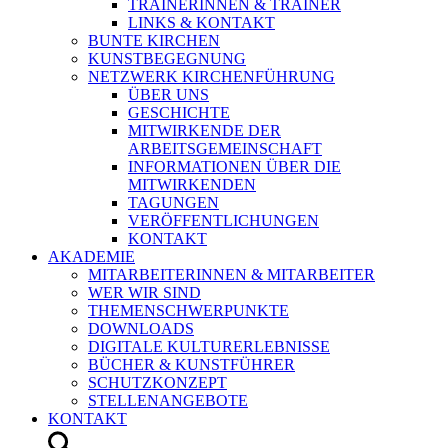
TRAINERINNEN & TRAINER
LINKS & KONTAKT
BUNTE KIRCHEN
KUNSTBEGEGNUNG
NETZWERK KIRCHENFÜHRUNG
ÜBER UNS
GESCHICHTE
MITWIRKENDE DER
ARBEITSGEMEINSCHAFT
INFORMATIONEN ÜBER DIE
MITWIRKENDEN
TAGUNGEN
VERÖFFENTLICHUNGEN
KONTAKT
AKADEMIE
MITARBEITERINNEN & MITARBEITER
WER WIR SIND
THEMENSCHWERPUNKTE
DOWNLOADS
DIGITALE KULTURERLEBNISSE
BÜCHER & KUNSTFÜHRER
SCHUTZKONZEPT
STELLENANGEBOTE
KONTAKT