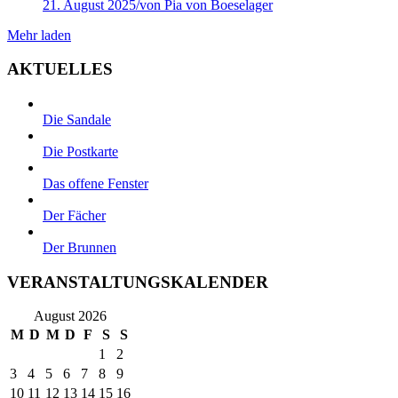
21. August 2025
/
von Pia von Boeselager
Mehr laden
AKTUELLES
Die Sandale
Die Postkarte
Das offene Fenster
Der Fächer
Der Brunnen
VERANSTALTUNGSKALENDER
August 2026
M
D
M
D
F
S
S
1
2
3
4
5
6
7
8
9
10
11
12
13
14
15
16