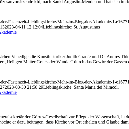
özesanvorsitzende kfd, nach Sankt Augustin-Menden und hat sich in de
in-der-Fastenzeit-Lieblingskirche-Mehr-im-Blog-der-Akademie-1-e167
:13
2023-04-11 12:12:04
Lieblingskirche: St. Augustinus
tchen Venedigs: die Kunsthistoriker Judith Graefe und Dr. Andres Thie
 der „Heiligen Mutter Gottes der Wunder“ durch das Gewirr der Gassen
in-der-Fastenzeit-Lieblingskirche-Mehr-im-Blog-der-Akademie-1-e167
:27
2023-03-30 21:58:29
Lieblingskirche: Santa Maria dei Miracoli
neralsekretär der Görres-Gesellschaft zur Pflege der Wissenschaft, in 
te er dazu beitragen, dass Kirche vor Ort erhalten und Glaube damit 