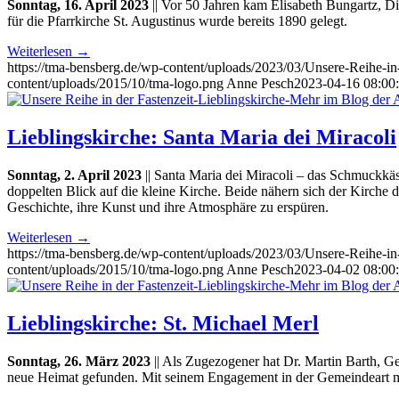
Sonntag, 16. April 2023
|| Vor 50 Jahren kam Elisabeth Bungartz, Di
für die Pfarrkirche St. Augustinus wurde bereits 1890 gelegt.
Weiterlesen
→
https://tma-bensberg.de/wp-content/uploads/2023/03/Unsere-Reihe-
content/uploads/2015/10/tma-logo.png
Anne Pesch
2023-04-16 08:00
Lieblingskirche: Santa Maria dei Miracoli
Sonntag, 2. April 2023
|| Santa Maria dei Miracoli – das Schmuckkäs
doppelten Blick auf die kleine Kirche. Beide nähern sich der Kirche
Geschichte, ihre Kunst und ihre Atmosphäre zu erspüren.
Weiterlesen
→
https://tma-bensberg.de/wp-content/uploads/2023/03/Unsere-Reihe-
content/uploads/2015/10/tma-logo.png
Anne Pesch
2023-04-02 08:00
Lieblingskirche: St. Michael Merl
Sonntag, 26. März 2023
|| Als Zugezogener hat Dr. Martin Barth, Ge
neue Heimat gefunden. Mit seinem Engagement in der Gemeindeart möch