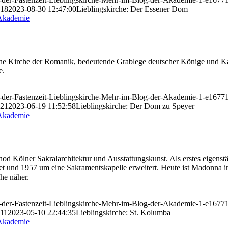
:18
2023-08-30 12:47:00
Lieblingskirche: Der Essener Dom
tene Kirche der Romanik, bedeutende Grablege deutscher Könige und K
e.
in-der-Fastenzeit-Lieblingskirche-Mehr-im-Blog-der-Akademie-1-e167
:21
2023-06-19 11:52:58
Lieblingskirche: Der Dom zu Speyer
nod Kölner Sakralarchitektur und Ausstattungskunst. Als erstes eigens
ichtet und 1957 um eine Sakramentskapelle erweitert. Heute ist Mad
he näher.
in-der-Fastenzeit-Lieblingskirche-Mehr-im-Blog-der-Akademie-1-e167
:11
2023-05-10 22:44:35
Lieblingskirche: St. Kolumba