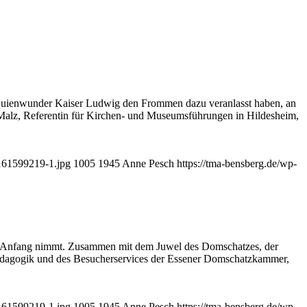
eliquienwunder Kaiser Ludwig den Frommen dazu veranlasst haben, an
 Malz, Referentin für Kirchen- und Museumsführungen in Hildesheim,
7161599219-1.jpg
1005
1945
Anne Pesch
https://tma-bensberg.de/wp-
en Anfang nimmt. Zusammen mit dem Juwel des Domschatzes, der
pädagogik und des Besucherservices der Essener Domschatzkammer,
7161599219-1.jpg
1005
1945
Anne Pesch
https://tma-bensberg.de/wp-