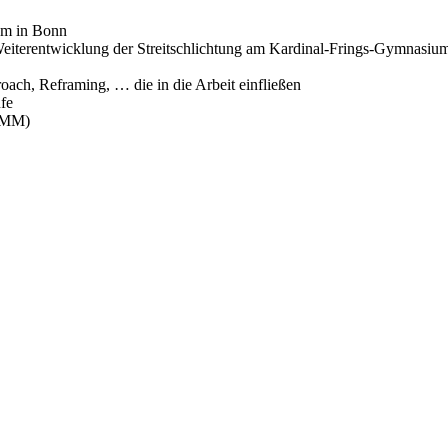
um in Bonn
eiterentwicklung der Streitschlichtung am Kardinal-Frings-Gymnasiu
ach, Reframing, … die in die Arbeit einfließen
ufe
(BMM)