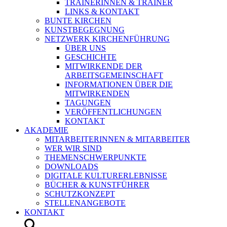
TRAINERINNEN & TRAINER
LINKS & KONTAKT
BUNTE KIRCHEN
KUNSTBEGEGNUNG
NETZWERK KIRCHENFÜHRUNG
ÜBER UNS
GESCHICHTE
MITWIRKENDE DER
ARBEITSGEMEINSCHAFT
INFORMATIONEN ÜBER DIE
MITWIRKENDEN
TAGUNGEN
VERÖFFENTLICHUNGEN
KONTAKT
AKADEMIE
MITARBEITERINNEN & MITARBEITER
WER WIR SIND
THEMENSCHWERPUNKTE
DOWNLOADS
DIGITALE KULTURERLEBNISSE
BÜCHER & KUNSTFÜHRER
SCHUTZKONZEPT
STELLENANGEBOTE
KONTAKT