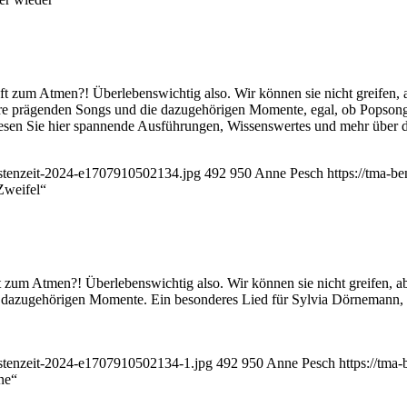
uft zum Atmen?! Überlebenswichtig also. Wir können sie nicht greifen, 
hre prägenden Songs und die dazugehörigen Momente, egal, ob Popsong
 Lesen Sie hier spannende Ausführungen, Wissenswertes und mehr über 
Fastenzeit-2024-e1707910502134.jpg
492
950
Anne Pesch
https://tma-b
Zweifel“
t zum Atmen?! Überlebenswichtig also. Wir können sie nicht greifen, abe
dazugehörigen Momente. Ein besonderes Lied für Sylvia Dörnemann, So
Fastenzeit-2024-e1707910502134-1.jpg
492
950
Anne Pesch
https://tma
ne“