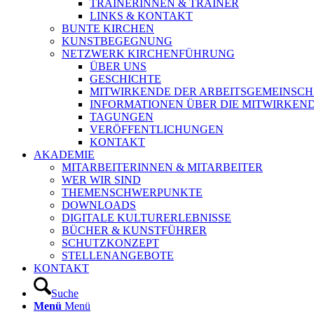
TRAINERINNEN & TRAINER
LINKS & KONTAKT
BUNTE KIRCHEN
KUNSTBEGEGNUNG
NETZWERK KIRCHENFÜHRUNG
ÜBER UNS
GESCHICHTE
MITWIRKENDE DER ARBEITSGEMEINSCH
INFORMATIONEN ÜBER DIE MITWIRKEN
TAGUNGEN
VERÖFFENTLICHUNGEN
KONTAKT
AKADEMIE
MITARBEITERINNEN & MITARBEITER
WER WIR SIND
THEMENSCHWERPUNKTE
DOWNLOADS
DIGITALE KULTURERLEBNISSE
BÜCHER & KUNSTFÜHRER
SCHUTZKONZEPT
STELLENANGEBOTE
KONTAKT
Suche
Menü
Menü