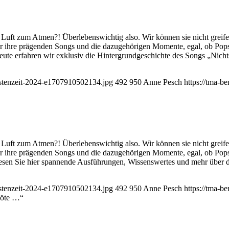
t Luft zum Atmen?! Überlebenswichtig also. Wir können sie nicht greife
er ihre prägenden Songs und die dazugehörigen Momente, egal, ob Pop
Heute erfahren wir exklusiv die Hintergrundgeschichte des Songs „Nich
Fastenzeit-2024-e1707910502134.jpg
492
950
Anne Pesch
https://tma-b
t Luft zum Atmen?! Überlebenswichtig also. Wir können sie nicht greife
er ihre prägenden Songs und die dazugehörigen Momente, egal, ob Pop
 Lesen Sie hier spannende Ausführungen, Wissenswertes und mehr über 
Fastenzeit-2024-e1707910502134.jpg
492
950
Anne Pesch
https://tma-b
Flöte …“