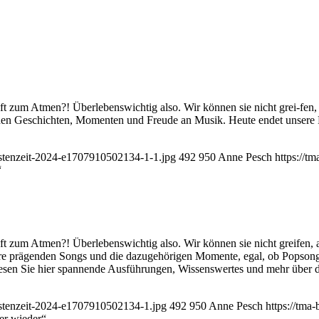
uft zum Atmen?! Überlebenswichtig also. Wir können sie nicht grei-fen, 
lichen Geschichten, Momenten und Freude an Musik. Heute endet unsere 
Fastenzeit-2024-e1707910502134-1-1.jpg
492
950
Anne Pesch
https://t
“
uft zum Atmen?! Überlebenswichtig also. Wir können sie nicht greifen, 
hre prägenden Songs und die dazugehörigen Momente, egal, ob Popsong
 Lesen Sie hier spannende Ausführungen, Wissenswertes und mehr über 
Fastenzeit-2024-e1707910502134-1.jpg
492
950
Anne Pesch
https://tma
er wieder“