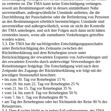
zu vertreten ist. Die TMA kann keine Entschädigung verlangen,
soweit am Bestimmungsort oder in dessen unmittelbarer Nähe
unvermeidbare, außergewöhnliche Umstände auftreten, die die
Durchführung der Pauschalreise oder die Beförderung von Personen
an den Bestimmungsort erheblich beeinträchtigen; Umstände sind
unvermeidbar und außergewöhnlich, wenn sie nicht der Kontrolle
der TMA unterliegen, und sich ihre Folgen auch dann nicht hätten
vermeiden lassen, wenn alle zumutbaren Vorkehrungen getroffen
worden wären.
5.3. Die TMA hat die nachfolgenden Entschädigungspauschalen
unter Berücksichtigung des Zeitraums zwischen der
Rücktrittserklärung und dem Reisebeginn sowie unter
Berücksichtigung der erwarteten Ersparnis von Aufwendungen und
des erwarteten Erwerbs durch anderweitige Verwendungen der
Reiseleistungen festgelegt. Die Entschädigung wird nach dem
Zeitpunkt des Zugangs der Rücktrittserklärung wie folgt mit der
jeweiligen Stornostaffel berechnet:
• bis zum 30. Tag vor Reisebeginn 15 %
• vom 29. bis zum 22. Tag vor Reisebeginn 25 %
• vom 21. bis 15. Tag vor Reisebeginn 35 %
• vom 14. bis zum 8. Tag vor Reisebeginn 50 %
• vom 7. bis 1. Tag vor Reisebeginn 80 %
• am Tag des Reisebeginns oder bei Nichtantritt der Reise 90 % des
Reisepreises.
5.4. Dem Kunden bleibt es in jedem Fall unbenommen, der TMA