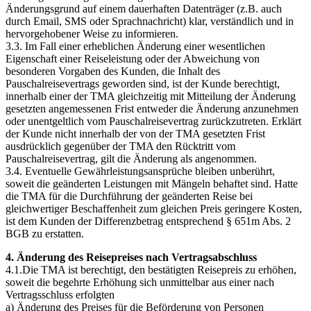
Änderungsgrund auf einem dauerhaften Datenträger (z.B. auch
durch Email, SMS oder Sprachnachricht) klar, verständlich und in
hervorgehobener Weise zu informieren.
3.3. Im Fall einer erheblichen Änderung einer wesentlichen
Eigenschaft einer Reiseleistung oder der Abweichung von
besonderen Vorgaben des Kunden, die Inhalt des
Pauschalreisevertrags geworden sind, ist der Kunde berechtigt,
innerhalb einer der TMA gleichzeitig mit Mitteilung der Änderung
gesetzten angemessenen Frist entweder die Änderung anzunehmen
oder unentgeltlich vom Pauschalreisevertrag zurückzutreten. Erklärt
der Kunde nicht innerhalb der von der TMA gesetzten Frist
ausdrücklich gegenüber der TMA den Rücktritt vom
Pauschalreisevertrag, gilt die Änderung als angenommen.
3.4. Eventuelle Gewährleistungsansprüche bleiben unberührt,
soweit die geänderten Leistungen mit Mängeln behaftet sind. Hatte
die TMA für die Durchführung der geänderten Reise bei
gleichwertiger Beschaffenheit zum gleichen Preis geringere Kosten,
ist dem Kunden der Differenzbetrag entsprechend § 651m Abs. 2
BGB zu erstatten.
4. Änderung des Reisepreises nach Vertragsabschluss
4.1.Die TMA ist berechtigt, den bestätigten Reisepreis zu erhöhen,
soweit die begehrte Erhöhung sich unmittelbar aus einer nach
Vertragsschluss erfolgten
a) Änderung des Preises für die Beförderung von Personen