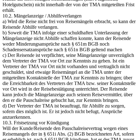
Hotelgutschein) nicht innerhalb der von der TMA mitgeteilten Frist
erhält.
10.2. Mängelanzeige / Abhilfeverlangen
a) Wird die Reise nicht frei von Reisemängeln erbracht, so kann der
Reisende Abhilfe verlangen.
b) Soweit die TMA infolge einer schuldhaften Unterlassung der
Mängelanzeige nicht Abhilfe schaffen konnte, kann der Reisende
weder Minderungsansprüche nach § 651m BGB noch
Schadensersatzansprüche nach § 651n BGB geltend machen
c) Der Reisende ist verpflichtet, seine Mängelanzeige unverzüglich
dem Vertreter der TMA vor Ort zur Kenntnis zu geben. Ist ein
Vertreter der TMA vor Ort nicht vorhanden und vertraglich nicht
geschuldet, sind etwaige Reisemängel an die TMA unter der
mitgeteilten Kontaktstelle der TMA zur Kenntnis zu bringen; über
die Erreichbarkeit des Vertreters der TMA bzw. seiner Kontaktstelle
vor Ort wird in der Reisebestätigung unterrichtet. Der Reisende
kann jedoch die Mängelanzeige auch seinem Reisevermittler, über
den er die Pauschalreise gebucht hat, zur Kenntnis bringen.
d) Der Vertreter der TMA ist beauftragt, für Abhilfe zu sorgen,
sofern dies möglich ist. Er ist jedoch nicht befugt, Ansprüche
anzuerkennen.
10.3. Fristsetzung vor Kündigung
Will der Kunde/Reisende den Pauschalreisevertrag wegen eines
Reisemangels der in § 651i Abs. (2) BGB bezeichneten Art, sofern
er erheblich ist, nach § 651l BGB kündigen, hat er der TMA zuvor