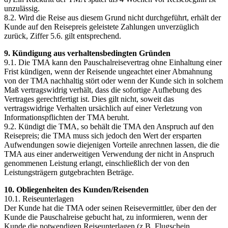
unzulässig.
8.2. Wird die Reise aus diesem Grund nicht durchgeführt, erhält der
Kunde auf den Reisepreis geleistete Zahlungen unverzüglich
zurück, Ziffer 5.6. gilt entsprechend.
9. Kündigung aus verhaltensbedingten Gründen
9.1. Die TMA kann den Pauschalreisevertrag ohne Einhaltung einer
Frist kündigen, wenn der Reisende ungeachtet einer Abmahnung
von der TMA nachhaltig stört oder wenn der Kunde sich in solchem
Maß vertragswidrig verhält, dass die sofortige Aufhebung des
Vertrages gerechtfertigt ist. Dies gilt nicht, soweit das
vertragswidrige Verhalten ursächlich auf einer Verletzung von
Informationspflichten der TMA beruht.
9.2. Kündigt die TMA, so behält die TMA den Anspruch auf den
Reisepreis; die TMA muss sich jedoch den Wert der ersparten
Aufwendungen sowie diejenigen Vorteile anrechnen lassen, die die
TMA aus einer anderweitigen Verwendung der nicht in Anspruch
genommenen Leistung erlangt, einschließlich der von den
Leistungsträgern gutgebrachten Beträge.
10. Obliegenheiten des Kunden/Reisenden
10.1. Reiseunterlagen
Der Kunde hat die TMA oder seinen Reisevermittler, über den der
Kunde die Pauschalreise gebucht hat, zu informieren, wenn der
Kunde die notwendigen Reiseunterlagen (z.B. Flugschein,