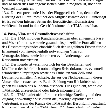
und so rasch dies mit angemessenen Mitteln möglich ist, über den
Wechsel informieren.
13.4. Die entsprechende Liste der Fluggesellschaften, denen die
Nutzung des Luftraumes über den Mitgliedsstaaten der EU untersagt
ist, ist auf den Internet-Seiten der Europäischen Kommission
veröffentlicht und in den Geschäftsräumen der TMA einsehbar.
14. Pass-, Visa- und Gesundheitsvorschriften
14.1. Die TMA wird den Kunden/Reisenden über allgemeine Pass-
und Visaerfordernisse sowie gesundheitspolizeiliche Formalitäten
des Bestimmungslandes einschließlich der ungefähren Fristen für die
Erlangung von gegebenenfalls notwendigen Visa vor
Vertragsabschluss sowie über deren evtl. Änderungen vor
Reiseantritt unterrichten.
14.2. Der Kunde ist verantwortlich für das Beschaffen und
Mitführen der behördlich notwendigen Reisedokumente, eventuell
erforderliche Impfungen sowie das Einhalten von Zoll- und
Devisenvorschriften. Nachteile, die aus der Nichtbeachtung dieser
Vorschriften erwachsen, z. B. die Zahlung von Rücktrittskosten,
gehen zu Lasten des Kunden/Reisenden. Dies gilt nicht, wenn die
TMA nicht, unzureichend oder falsch informiert hat.
14.3. Die TMA haftet nicht für die rechtzeitige Erteilung und den
Zugang notwendiger Visa durch die jeweilige diplomatische
Vertretung, wenn der Kunde die TMA mit der Besorgung beauftragt
hat, es sei denn, dass die TMA eigene Pflichten schuldhaft verletzt