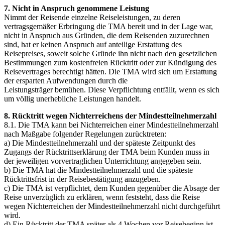
7. Nicht in Anspruch genommene Leistung
Nimmt der Reisende einzelne Reiseleistungen, zu deren
vertragsgemäßer Erbringung die TMA bereit und in der Lage war,
nicht in Anspruch aus Gründen, die dem Reisenden zuzurechnen
sind, hat er keinen Anspruch auf anteilige Erstattung des
Reisepreises, soweit solche Gründe ihn nicht nach den gesetzlichen
Bestimmungen zum kostenfreien Rücktritt oder zur Kündigung des
Reisevertrages berechtigt hätten. Die TMA wird sich um Erstattung
der ersparten Aufwendungen durch die
Leistungsträger bemühen. Diese Verpflichtung entfällt, wenn es sich
um völlig unerhebliche Leistungen handelt.
8. Rücktritt wegen Nichterreichens der Mindestteilnehmerzahl
8.1. Die TMA kann bei Nichterreichen einer Mindestteilnehmerzahl
nach Maßgabe folgender Regelungen zurücktreten:
a) Die Mindestteilnehmerzahl und der späteste Zeitpunkt des
Zugangs der Rücktrittserklärung der TMA beim Kunden muss in
der jeweiligen vorvertraglichen Unterrichtung angegeben sein.
b) Die TMA hat die Mindestteilnehmerzahl und die späteste
Rücktrittsfrist in der Reisebestätigung anzugeben.
c) Die TMA ist verpflichtet, dem Kunden gegenüber die Absage der
Reise unverzüglich zu erklären, wenn feststeht, dass die Reise
wegen Nichterreichen der Mindestteilnehmerzahl nicht durchgeführt
wird.
d) Ein Rücktritt der TMA später als 4 Wochen vor Reisebeginn ist