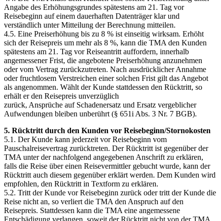
Angabe des Erhöhungsgrundes spätestens am 21. Tag vor
Reisebeginn auf einem dauerhaften Datenträger klar und
verständlich unter Mitteilung der Berechnung mitteilen.
4.5. Eine Preiserhöhung bis zu 8 % ist einseitig wirksam. Erhöht
sich der Reisepreis um mehr als 8 %, kann die TMA den Kunden
spätestens am 21. Tag vor Reiseantritt auffordern, innerhalb
angemessener Frist, die angebotene Preiserhöhung anzunehmen
oder vom Vertrag zurückzutreten. Nach ausdrücklicher Annahme
oder fruchtlosem Verstreichen einer solchen Frist gilt das Angebot
als angenommen. Wählt der Kunde stattdessen den Rücktritt, so
erhält er den Reisepreis unverzüglich
zurück, Ansprüche auf Schadenersatz und Ersatz vergeblicher
Aufwendungen bleiben unberührt (§ 651i Abs. 3 Nr. 7 BGB).
5. Rücktritt durch den Kunden vor Reisebeginn/Stornokosten
5.1. Der Kunde kann jederzeit vor Reisebeginn vom
Pauschalreisevertrag zurücktreten. Der Rücktritt ist gegenüber der
TMA unter der nachfolgend angegebenen Anschrift zu erklären,
falls die Reise über einen Reisevermittler gebucht wurde, kann der
Rücktritt auch diesem gegenüber erklärt werden. Dem Kunden wird
empfohlen, den Rücktritt in Textform zu erklären.
5.2. Tritt der Kunde vor Reisebeginn zurück oder tritt der Kunde die
Reise nicht an, so verliert die TMA den Anspruch auf den
Reisepreis. Stattdessen kann die TMA eine angemessene
Entschädigung verlangen, soweit der Rücktritt nicht von der TMA