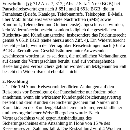
Vorschriften (§§ 312 Abs. 7, 312g Abs. 2 Satz 1 Nr. 9 BGB) bei
Pauschalreiseverträgen nach § 651a und § 651c BGB, die im
Fernabsatz (Briefe, Kataloge, Telefonanrufe, Telekopien, E-Mails,
über Mobilfunkdienst versendete Nachrichten (SMS) sowie
Rundfunk, Telemedien und Onlinedienste) abgeschlossen wurden,
kein Widerrufsrecht besteht, sondern lediglich die gesetzlichen
Rücktritts- und Kündigungsrechte, insbesondere das Rücktrittsrecht
gemäß § 651h BGB (siehe hierzu auch Ziff. 4). Ein Widerrufsrecht
besteht jedoch, wenn der Vertrag über Reiseleistungen nach § 651a
BGB außerhalb von Geschäftsräumen unter Anwesenden
geschlossen worden ist, es sei denn, die mündlichen Verhandlungen,
auf denen der Vertragsschluss beruht, sind auf vorhergehende
Bestellung des Verbrauchers geführt worden; im letztgenannten Fall
besteht ein Widerrufsrecht ebenfalls nicht.
2. Bezahlung
2.1. Die TMA und Reisevermittler dürfen Zahlungen auf den
Reisepreis vor Beendigung der Pauschalreise nur fordern oder
annehmen, wenn ein wirksamer Kundengeldabsicherungsvertrag
besteht und dem Kunden der Sicherungsschein mit Namen und
Kontaktdaten des Kundengeldabsicherers in klarer, verständlicher
und hervorgehobener Weise übergeben wurde. Nach
Vertragsabschluss wird gegen Aushändigung des
Sicherungsscheines eine Anzahlung in Höhe von 15 % des
Reisepreises zur Zahlung fällig. Die Restzahlung wird 4 Wochen