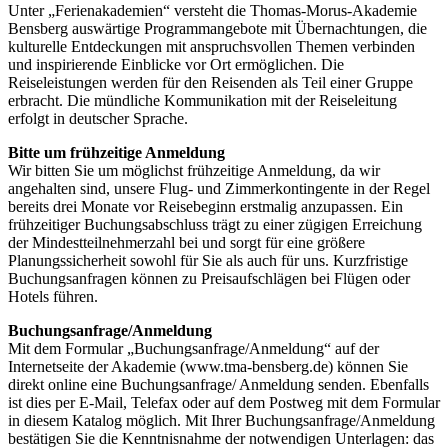
Unter „Ferienakademien“ versteht die Thomas-Morus-Akademie
Bensberg auswärtige Programmangebote mit Übernachtungen, die
kulturelle Entdeckungen mit anspruchsvollen Themen verbinden
und inspirierende Einblicke vor Ort ermöglichen. Die
Reiseleistungen werden für den Reisenden als Teil einer Gruppe
erbracht. Die mündliche Kommunikation mit der Reiseleitung
erfolgt in deutscher Sprache.
Bitte um frühzeitige Anmeldung
Wir bitten Sie um möglichst frühzeitige Anmeldung, da wir
angehalten sind, unsere Flug- und Zimmerkontingente in der Regel
bereits drei Monate vor Reisebeginn erstmalig anzupassen. Ein
frühzeitiger Buchungsabschluss trägt zu einer zügigen Erreichung
der Mindestteilnehmerzahl bei und sorgt für eine größere
Planungssicherheit sowohl für Sie als auch für uns. Kurzfristige
Buchungsanfragen können zu Preisaufschlägen bei Flügen oder
Hotels führen.
Buchungsanfrage/Anmeldung
Mit dem Formular „Buchungsanfrage/Anmeldung“ auf der
Internetseite der Akademie (www.tma-bensberg.de) können Sie
direkt online eine Buchungsanfrage/ Anmeldung senden. Ebenfalls
ist dies per E-Mail, Telefax oder auf dem Postweg mit dem Formular
in diesem Katalog möglich. Mit Ihrer Buchungsanfrage/Anmeldung
bestätigen Sie die Kenntnisnahme der notwendigen Unterlagen: das