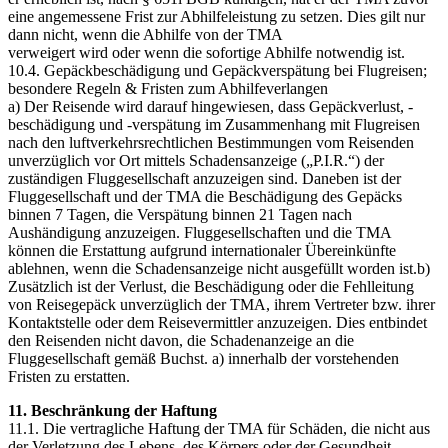
eine angemessene Frist zur Abhilfeleistung zu setzen. Dies gilt nur
dann nicht, wenn die Abhilfe von der TMA
verweigert wird oder wenn die sofortige Abhilfe notwendig ist.
10.4. Gepäckbeschädigung und Gepäckverspätung bei Flugreisen;
besondere Regeln & Fristen zum Abhilfeverlangen
a) Der Reisende wird darauf hingewiesen, dass Gepäckverlust, -
beschädigung und -verspätung im Zusammenhang mit Flugreisen
nach den luftverkehrsrechtlichen Bestimmungen vom Reisenden
unverzüglich vor Ort mittels Schadensanzeige („P.I.R.“) der
zuständigen Fluggesellschaft anzuzeigen sind. Daneben ist der
Fluggesellschaft und der TMA die Beschädigung des Gepäcks
binnen 7 Tagen, die Verspätung binnen 21 Tagen nach
Aushändigung anzuzeigen. Fluggesellschaften und die TMA
können die Erstattung aufgrund internationaler Übereinkünfte
ablehnen, wenn die Schadensanzeige nicht ausgefüllt worden ist.b)
Zusätzlich ist der Verlust, die Beschädigung oder die Fehlleitung
von Reisegepäck unverzüglich der TMA, ihrem Vertreter bzw. ihrer
Kontaktstelle oder dem Reisevermittler anzuzeigen. Dies entbindet
den Reisenden nicht davon, die Schadenanzeige an die
Fluggesellschaft gemäß Buchst. a) innerhalb der vorstehenden
Fristen zu erstatten.
11. Beschränkung der Haftung
11.1. Die vertragliche Haftung der TMA für Schäden, die nicht aus
der Verletzung des Lebens, des Körpers oder der Gesundheit