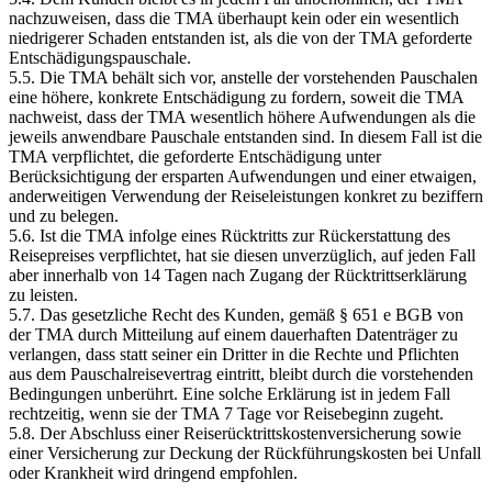
nachzuweisen, dass die TMA überhaupt kein oder ein wesentlich
niedrigerer Schaden entstanden ist, als die von der TMA geforderte
Entschädigungspauschale.
5.5. Die TMA behält sich vor, anstelle der vorstehenden Pauschalen
eine höhere, konkrete Entschädigung zu fordern, soweit die TMA
nachweist, dass der TMA wesentlich höhere Aufwendungen als die
jeweils anwendbare Pauschale entstanden sind. In diesem Fall ist die
TMA verpflichtet, die geforderte Entschädigung unter
Berücksichtigung der ersparten Aufwendungen und einer etwaigen,
anderweitigen Verwendung der Reiseleistungen konkret zu beziffern
und zu belegen.
5.6. Ist die TMA infolge eines Rücktritts zur Rückerstattung des
Reisepreises verpflichtet, hat sie diesen unverzüglich, auf jeden Fall
aber innerhalb von 14 Tagen nach Zugang der Rücktrittserklärung
zu leisten.
5.7. Das gesetzliche Recht des Kunden, gemäß § 651 e BGB von
der TMA durch Mitteilung auf einem dauerhaften Datenträger zu
verlangen, dass statt seiner ein Dritter in die Rechte und Pflichten
aus dem Pauschalreisevertrag eintritt, bleibt durch die vorstehenden
Bedingungen unberührt. Eine solche Erklärung ist in jedem Fall
rechtzeitig, wenn sie der TMA 7 Tage vor Reisebeginn zugeht.
5.8. Der Abschluss einer Reiserücktrittskostenversicherung sowie
einer Versicherung zur Deckung der Rückführungskosten bei Unfall
oder Krankheit wird dringend empfohlen.