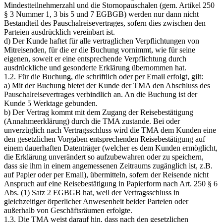
Mindestteilnehmerzahl und die Stornopauschalen (gem. Artikel 250
§ 3 Nummer 1, 3 bis 5 und 7 EGBGB) werden nur dann nicht
Bestandteil des Pauschalreisevertrages, sofern dies zwischen den
Parteien ausdrücklich vereinbart ist.
d) Der Kunde haftet für alle vertraglichen Verpflichtungen von
Mitreisenden, für die er die Buchung vornimmt, wie für seine
eigenen, soweit er eine entsprechende Verpflichtung durch
ausdrückliche und gesonderte Erklärung übernommen hat.
1.2. Für die Buchung, die schriftlich oder per Email erfolgt, gilt:
a) Mit der Buchung bietet der Kunde der TMA den Abschluss des
Pauschalreisevertrages verbindlich an. An die Buchung ist der
Kunde 5 Werktage gebunden.
b) Der Vertrag kommt mit dem Zugang der Reisebestätigung
(Annahmeerklärung) durch die TMA zustande. Bei oder
unverzüglich nach Vertragsschluss wird die TMA dem Kunden eine
den gesetzlichen Vorgaben entsprechenden Reisebestätigung auf
einem dauerhaften Datenträger (welcher es dem Kunden ermöglicht,
die Erklärung unverändert so aufzubewahren oder zu speichern,
dass sie ihm in einem angemessenen Zeitraums zugänglich ist, z.B.
auf Papier oder per Email), übermitteln, sofern der Reisende nicht
Anspruch auf eine Reisebestätigung in Papierform nach Art. 250 § 6
Abs. (1) Satz 2 EGBGB hat, weil der Vertragsschluss in
gleichzeitiger örperlicher Anwesenheit beider Parteien oder
außerhalb von Geschäftsräumen erfolgte.
1.3. Die TMA weist darauf hin, dass nach den gesetzlichen