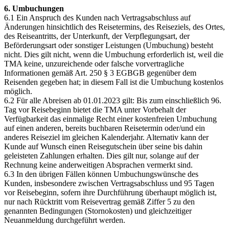
6. Umbuchungen
6.1 Ein Anspruch des Kunden nach Vertragsabschluss auf
Änderungen hinsichtlich des Reisetermins, des Reiseziels, des Ortes,
des Reiseantritts, der Unterkunft, der Verpflegungsart, der
Beförderungsart oder sonstiger Leistungen (Umbuchung) besteht
nicht. Dies gilt nicht, wenn die Umbuchung erforderlich ist, weil die
TMA keine, unzureichende oder falsche vorvertragliche
Informationen gemäß Art. 250 § 3 EGBGB gegenüber dem
Reisenden gegeben hat; in diesem Fall ist die Umbuchung kostenlos
möglich.
6.2 Für alle Abreisen ab 01.01.2023 gilt: Bis zum einschließlich 96.
Tag vor Reisebeginn bietet die TMA unter Vorbehalt der
Verfügbarkeit das einmalige Recht einer kostenfreien Umbuchung
auf einen anderen, bereits buchbaren Reisetermin oder/und ein
anderes Reiseziel im gleichen Kalenderjahr. Alternativ kann der
Kunde auf Wunsch einen Reisegutschein über seine bis dahin
geleisteten Zahlungen erhalten. Dies gilt nur, solange auf der
Rechnung keine anderweitigen Absprachen vermerkt sind.
6.3 In den übrigen Fällen können Umbuchungswünsche des
Kunden, insbesondere zwischen Vertragsabschluss und 95 Tagen
vor Reisebeginn, sofern ihre Durchführung überhaupt möglich ist,
nur nach Rücktritt vom Reisevertrag gemäß Ziffer 5 zu den
genannten Bedingungen (Stornokosten) und gleichzeitiger
Neuanmeldung durchgeführt werden.