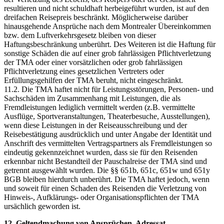
resultieren und nicht schuldhaft herbeigeführt wurden, ist auf den
dreifachen Reisepreis beschränkt. Möglicherweise darüber
hinausgehende Ansprüche nach dem Montrealer Übereinkommen
bzw. dem Luftverkehrsgesetz bleiben von dieser
Haftungsbeschränkung unberührt. Des Weiteren ist die Haftung für
sonstige Schäden die auf einer grob fahrlässigen Pflichtverletzung
der TMA oder einer vorsätzlichen oder grob fahrlässigen
Pflichtverletzung eines gesetzlichen Vertreters oder
Erfüllungsgehilfen der TMA beruht, nicht eingeschränkt.
11.2. Die TMA haftet nicht für Leistungsstörungen, Personen- und
Sachschäden im Zusammenhang mit Leistungen, die als
Fremdleistungen lediglich vermittelt werden (z.B. vermittelte
Ausflüge, Sportveranstaltungen, Theaterbesuche, Ausstellungen),
wenn diese Leistungen in der Reiseausschreibung und der
Reisebestätigung ausdrücklich und unter Angabe der Identität und
Anschrift des vermittelten Vertragspartners als Fremdleistungen so
eindeutig gekennzeichnet wurden, dass sie für den Reisenden
erkennbar nicht Bestandteil der Pauschalreise der TMA sind und
getrennt ausgewählt wurden. Die §§ 651b, 651c, 651w und 651y
BGB bleiben hierdurch unberührt. Die TMA haftet jedoch, wenn
und soweit für einen Schaden des Reisenden die Verletzung von
Hinweis-, Aufklärungs- oder Organisationspflichten der TMA
ursächlich geworden ist.
12. Geltendmachung von Ansprüchen, Adressat