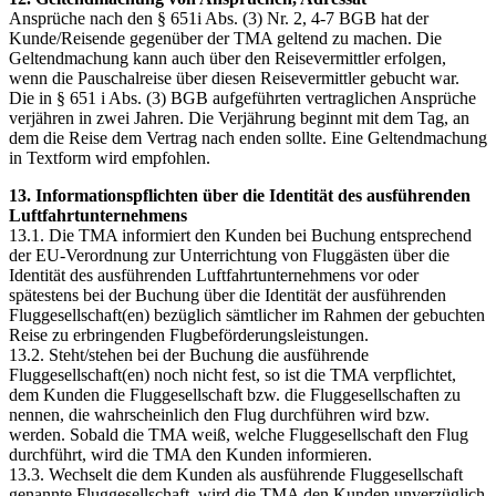
Ansprüche nach den § 651i Abs. (3) Nr. 2, 4-7 BGB hat der
Kunde/Reisende gegenüber der TMA geltend zu machen. Die
Geltendmachung kann auch über den Reisevermittler erfolgen,
wenn die Pauschalreise über diesen Reisevermittler gebucht war.
Die in § 651 i Abs. (3) BGB aufgeführten vertraglichen Ansprüche
verjähren in zwei Jahren. Die Verjährung beginnt mit dem Tag, an
dem die Reise dem Vertrag nach enden sollte. Eine Geltendmachung
in Textform wird empfohlen.
13. Informationspflichten über die Identität des ausführenden
Luftfahrtunternehmens
13.1. Die TMA informiert den Kunden bei Buchung entsprechend
der EU-Verordnung zur Unterrichtung von Fluggästen über die
Identität des ausführenden Luftfahrtunternehmens vor oder
spätestens bei der Buchung über die Identität der ausführenden
Fluggesellschaft(en) bezüglich sämtlicher im Rahmen der gebuchten
Reise zu erbringenden Flugbeförderungsleistungen.
13.2. Steht/stehen bei der Buchung die ausführende
Fluggesellschaft(en) noch nicht fest, so ist die TMA verpflichtet,
dem Kunden die Fluggesellschaft bzw. die Fluggesellschaften zu
nennen, die wahrscheinlich den Flug durchführen wird bzw.
werden. Sobald die TMA weiß, welche Fluggesellschaft den Flug
durchführt, wird die TMA den Kunden informieren.
13.3. Wechselt die dem Kunden als ausführende Fluggesellschaft
genannte Fluggesellschaft, wird die TMA den Kunden unverzüglich