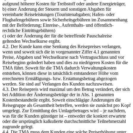
aufgrund höherer Kosten für Treibstoff oder andere Energieträger,
b) einer Änderung der Steuern und sonstigen Abgaben für
vereinbarte Reiseleistungen (Touristenabgaben; Hafen- oder
Flughafengebühren sowie Sicherheitsgebühren im Zusammenhang
mit der Beförderung; Einreise-, Aufenthalts- und öffentlich-
rechtliche Eintrittsgebühren)
c) oder der Änderung der für die betreffende Pauschalreise
geltenden Wechselkurse ergibt.
4.2. Der Kunde kann eine Senkung des Reisepreises verlangen,
wenn und soweit sich die in vorgenannter Ziffer 4.1 genannten
Preise, Abgaben und Wechselkurse nach Vertragsschluss und vor
Reisebeginn geändert haben und dies zu niedrigeren Kosten für die
TMA führt. Soweit für die TMA dadurch Verwaltungskosten
entstehen, können diese in tatsächlich entstandener Höhe vom
errechneten Ermäßigungs- bzw. Erstattungsbetrag abgezogen
werden. Sie sind auf Verlangen des Kunden nachzuweisen.
4.3. Der Reisepreis wird maximal um den Betrag verändert, der sich
bei Addition der Änderungsbeträge der in Abs. 1 genannten
Kostenbestandteile ergibt. Soweit einschlägige Änderungen die
Reisegruppe als Gesamtheit betreffen, werden sie zunächst pro Kopf
umgelegt. Zur Ermittlung des Umlagebetrages wird – je nachdem,
was für die Kunden günstiger ist – entweder die konkret erwartete
oder die ursprünglich kalkulierte durchschnittliche Teilnehmerzahl
zugrunde gelegt.
4.4. Die TMA muss dem Kunden eine solche Preiserhöhung unter