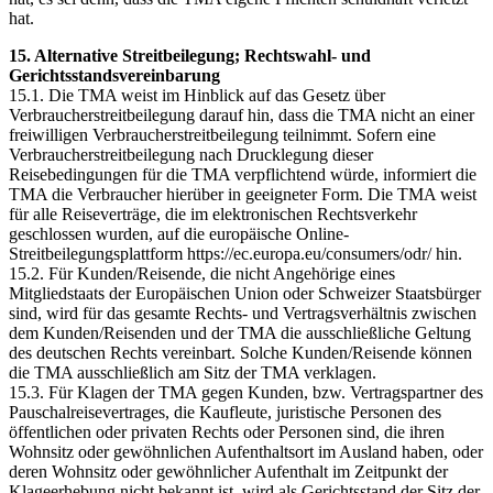
hat.
15. Alternative Streitbeilegung; Rechtswahl- und
Gerichtsstandsvereinbarung
15.1. Die TMA weist im Hinblick auf das Gesetz über
Verbraucherstreitbeilegung darauf hin, dass die TMA nicht an einer
freiwilligen Verbraucherstreitbeilegung teilnimmt. Sofern eine
Verbraucherstreitbeilegung nach Drucklegung dieser
Reisebedingungen für die TMA verpflichtend würde, informiert die
TMA die Verbraucher hierüber in geeigneter Form. Die TMA weist
für alle Reiseverträge, die im elektronischen Rechtsverkehr
geschlossen wurden, auf die europäische Online-
Streitbeilegungsplattform https://ec.europa.eu/consumers/odr/ hin.
15.2. Für Kunden/Reisende, die nicht Angehörige eines
Mitgliedstaats der Europäischen Union oder Schweizer Staatsbürger
sind, wird für das gesamte Rechts- und Vertragsverhältnis zwischen
dem Kunden/Reisenden und der TMA die ausschließliche Geltung
des deutschen Rechts vereinbart. Solche Kunden/Reisende können
die TMA ausschließlich am Sitz der TMA verklagen.
15.3. Für Klagen der TMA gegen Kunden, bzw. Vertragspartner des
Pauschalreisevertrages, die Kaufleute, juristische Personen des
öffentlichen oder privaten Rechts oder Personen sind, die ihren
Wohnsitz oder gewöhnlichen Aufenthaltsort im Ausland haben, oder
deren Wohnsitz oder gewöhnlicher Aufenthalt im Zeitpunkt der
Klageerhebung nicht bekannt ist, wird als Gerichtsstand der Sitz der