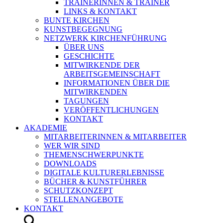
TRAINERINNEN & TRAINER
LINKS & KONTAKT
BUNTE KIRCHEN
KUNSTBEGEGNUNG
NETZWERK KIRCHENFÜHRUNG
ÜBER UNS
GESCHICHTE
MITWIRKENDE DER
ARBEITSGEMEINSCHAFT
INFORMATIONEN ÜBER DIE
MITWIRKENDEN
TAGUNGEN
VERÖFFENTLICHUNGEN
KONTAKT
AKADEMIE
MITARBEITERINNEN & MITARBEITER
WER WIR SIND
THEMENSCHWERPUNKTE
DOWNLOADS
DIGITALE KULTURERLEBNISSE
BÜCHER & KUNSTFÜHRER
SCHUTZKONZEPT
STELLENANGEBOTE
KONTAKT