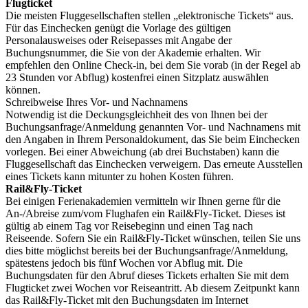
Flugticket
Die meisten Fluggesellschaften stellen „elektronische Tickets“ aus.
Für das Einchecken genügt die Vorlage des gültigen
Personalausweises oder Reisepasses mit Angabe der
Buchungsnummer, die Sie von der Akademie erhalten. Wir
empfehlen den Online Check-in, bei dem Sie vorab (in der Regel ab
23 Stunden vor Abflug) kostenfrei einen Sitzplatz auswählen
können.
Schreibweise Ihres Vor- und Nachnamens
Notwendig ist die Deckungsgleichheit des von Ihnen bei der
Buchungsanfrage/Anmeldung genannten Vor- und Nachnamens mit
den Angaben in Ihrem Personaldokument, das Sie beim Einchecken
vorlegen. Bei einer Abweichung (ab drei Buchstaben) kann die
Fluggesellschaft das Einchecken verweigern. Das erneute Ausstellen
eines Tickets kann mitunter zu hohen Kosten führen.
Rail&Fly-Ticket
Bei einigen Ferienakademien vermitteln wir Ihnen gerne für die
An-/Abreise zum/vom Flughafen ein Rail&Fly-Ticket. Dieses ist
gültig ab einem Tag vor Reisebeginn und einen Tag nach
Reiseende. Sofern Sie ein Rail&Fly-Ticket wünschen, teilen Sie uns
dies bitte möglichst bereits bei der Buchungsanfrage/Anmeldung,
spätestens jedoch bis fünf Wochen vor Abflug mit. Die
Buchungsdaten für den Abruf dieses Tickets erhalten Sie mit dem
Flugticket zwei Wochen vor Reiseantritt. Ab diesem Zeitpunkt kann
das Rail&Fly-Ticket mit den Buchungsdaten im Internet