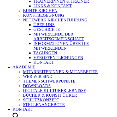
TRAINERINNEN & TRAINER
LINKS & KONTAKT
BUNTE KIRCHEN
KUNSTBEGEGNUNG
NETZWERK KIRCHENFÜHRUNG
ÜBER UNS
GESCHICHTE
MITWIRKENDE DER
ARBEITSGEMEINSCHAFT
INFORMATIONEN ÜBER DIE
MITWIRKENDEN
TAGUNGEN
VERÖFFENTLICHUNGEN
KONTAKT
AKADEMIE
MITARBEITERINNEN & MITARBEITER
WER WIR SIND
THEMENSCHWERPUNKTE
DOWNLOADS
DIGITALE KULTURERLEBNISSE
BÜCHER & KUNSTFÜHRER
SCHUTZKONZEPT
STELLENANGEBOTE
KONTAKT