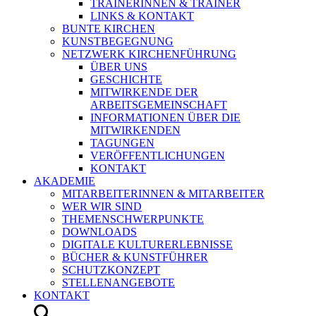
TRAINERINNEN & TRAINER
LINKS & KONTAKT
BUNTE KIRCHEN
KUNSTBEGEGNUNG
NETZWERK KIRCHENFÜHRUNG
ÜBER UNS
GESCHICHTE
MITWIRKENDE DER
ARBEITSGEMEINSCHAFT
INFORMATIONEN ÜBER DIE
MITWIRKENDEN
TAGUNGEN
VERÖFFENTLICHUNGEN
KONTAKT
AKADEMIE
MITARBEITERINNEN & MITARBEITER
WER WIR SIND
THEMENSCHWERPUNKTE
DOWNLOADS
DIGITALE KULTURERLEBNISSE
BÜCHER & KUNSTFÜHRER
SCHUTZKONZEPT
STELLENANGEBOTE
KONTAKT