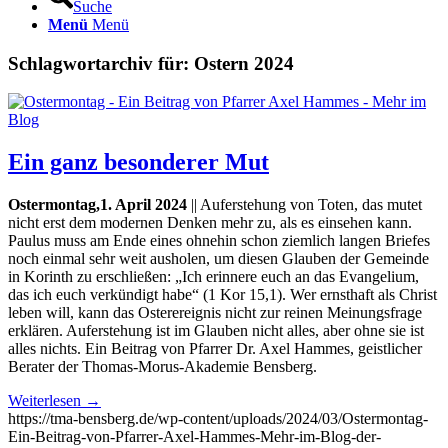
Suche
Menü
Menü
Schlagwortarchiv für:
Ostern 2024
Ein ganz besonderer Mut
Ostermontag,1. April 2024
|| Auferstehung von Toten, das mutet
nicht erst dem modernen Denken mehr zu, als es einsehen kann.
Paulus muss am Ende eines ohnehin schon ziemlich langen Briefes
noch einmal sehr weit ausholen, um diesen Glauben der Gemeinde
in Korinth zu erschließen: „Ich erinnere euch an das Evangelium,
das ich euch verkündigt habe“ (1 Kor 15,1). Wer ernsthaft als Christ
leben will, kann das Osterereignis nicht zur reinen Meinungsfrage
erklären. Auferstehung ist im Glauben nicht alles, aber ohne sie ist
alles nichts. Ein Beitrag von Pfarrer Dr. Axel Hammes, geistlicher
Berater der Thomas-Morus-Akademie Bensberg.
Weiterlesen
→
https://tma-bensberg.de/wp-content/uploads/2024/03/Ostermontag-
Ein-Beitrag-von-Pfarrer-Axel-Hammes-Mehr-im-Blog-der-