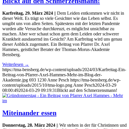
Blickt auf den Schmerzensmann!
Karfreitag, 29. März 2024
|| Dem Leiden entkommen wir nicht in
dieser Welt. Es trägt so viele Gesichter wie das Leben selbst. Es
umgibt uns von allen Seiten. Spätestens mit der letzten Pandemie
wurden alle Versuche durchkreuzt, es möglichst unsichtbar zu
machen. Aber wer schaut schon gern dem Leiden oder schwerer
Krankheit ausdauernd ins Gesicht? Am Karfreitag wird uns genau
dieser Anblick zugemutet. Ein Beitrag von Pfarrer Dr. Axel
Hammes, geistlicher Berater der Thomas-Morus-Akademie
Bensberg.
Weiterlesen
→
https://tma-bensberg.de/wp-content/uploads/2024/03/Karfreitag-Ein-
Beitrag-von-Pfarrer-Axel-Hammes-Mehr-im-Blog-der-
Akademie.jpg
693
1230
Anne Pesch
https://tma-bensberg.de/wp-
content/uploads/2015/10/tma-logo.png
Anne Pesch
2024-03-29
08:00:49
2024-03-29 09:19:31
Blickt auf den Schmerzensmann!
Miteinander essen
Donnerstag, 28. März 2024
|| Wir stehen in der für Christinnen und