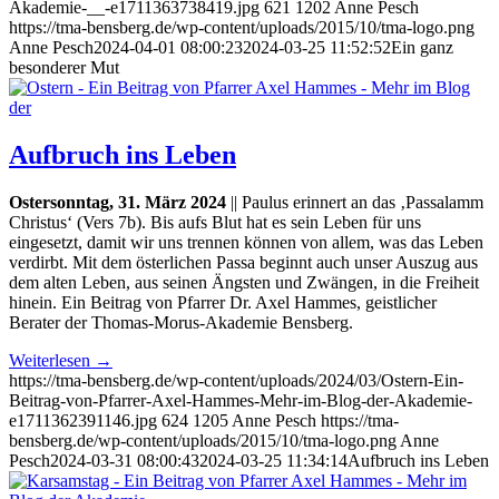
Akademie-__-e1711363738419.jpg
621
1202
Anne Pesch
https://tma-bensberg.de/wp-content/uploads/2015/10/tma-logo.png
Anne Pesch
2024-04-01 08:00:23
2024-03-25 11:52:52
Ein ganz
besonderer Mut
Aufbruch ins Leben
Ostersonntag, 31. März 2024
|| Paulus erinnert an das ‚Passalamm
Christus‘ (Vers 7b). Bis aufs Blut hat es sein Leben für uns
eingesetzt, damit wir uns trennen können von allem, was das Leben
verdirbt. Mit dem österlichen Passa beginnt auch unser Auszug aus
dem alten Leben, aus seinen Ängsten und Zwängen, in die Freiheit
hinein. Ein Beitrag von Pfarrer Dr. Axel Hammes, geistlicher
Berater der Thomas-Morus-Akademie Bensberg.
Weiterlesen
→
https://tma-bensberg.de/wp-content/uploads/2024/03/Ostern-Ein-
Beitrag-von-Pfarrer-Axel-Hammes-Mehr-im-Blog-der-Akademie-
e1711362391146.jpg
624
1205
Anne Pesch
https://tma-
bensberg.de/wp-content/uploads/2015/10/tma-logo.png
Anne
Pesch
2024-03-31 08:00:43
2024-03-25 11:34:14
Aufbruch ins Leben