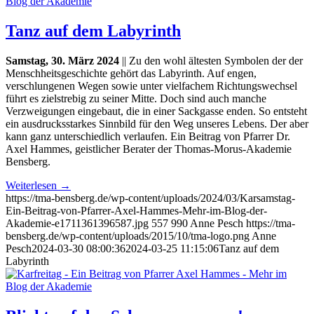
Tanz auf dem Labyrinth
Samstag, 30. März 2024
|| Zu den wohl ältesten Symbolen der der
Menschheitsgeschichte gehört das Labyrinth. Auf engen,
verschlungenen Wegen sowie unter vielfachem Richtungswechsel
führt es zielstrebig zu seiner Mitte. Doch sind auch manche
Verzweigungen eingebaut, die in einer Sackgasse enden. So entsteht
ein ausdrucksstarkes Sinnbild für den Weg unseres Lebens. Der aber
kann ganz unterschiedlich verlaufen. Ein Beitrag von Pfarrer Dr.
Axel Hammes, geistlicher Berater der Thomas-Morus-Akademie
Bensberg.
Weiterlesen
→
https://tma-bensberg.de/wp-content/uploads/2024/03/Karsamstag-
Ein-Beitrag-von-Pfarrer-Axel-Hammes-Mehr-im-Blog-der-
Akademie-e1711361396587.jpg
557
990
Anne Pesch
https://tma-
bensberg.de/wp-content/uploads/2015/10/tma-logo.png
Anne
Pesch
2024-03-30 08:00:36
2024-03-25 11:15:06
Tanz auf dem
Labyrinth