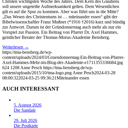
Christen wichtigsten Woche des Jahres. Dem Kern des Glaubens
soll unsere ungeteilte Aufmerksamkeit gelten. Dem Wesentlichen
gilt es auf die Spur zu kommen. Aber was führt uns in die Mitte?
„Das Wesen des Christentums ist … miteinander essen“ gibt der
Bibelwissenschaftler Franz Mußner (*1916 †2016) kurz und bündig
zur Antwort. Darum ist der Gründonnerstag auch mehr als nur ein
Vorspiel zur Passion. Ein Beitrag von Pfarrer Dr. Axel Hammes,
geistlicher Berater der Thomas-Morus-Akademie Bensberg.
Weiterlesen
→
https://tma-bensberg.de/wp-
content/uploads/2024/03/Gruendonnerstag-Ein-Beitrag-von-Pfarrer-
Axel-Hammes-Mehr-im-Blog-der-Akademie-e1711355336684.jpg
624
1208
Anne Pesch
https://tma-bensberg.de/wp-
content/uploads/2015/10/tma-logo.png
Anne Pesch
2024-03-28
08:00:32
2024-03-25 09:36:21
Miteinander essen
AUCH INTERESSANT
5. August 2026
Die Sandale
29. Juli 2026
Die Postkarte