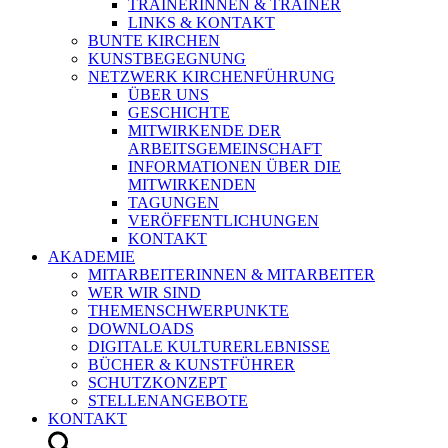
TRAINERINNEN & TRAINER
LINKS & KONTAKT
BUNTE KIRCHEN
KUNSTBEGEGNUNG
NETZWERK KIRCHENFÜHRUNG
ÜBER UNS
GESCHICHTE
MITWIRKENDE DER
ARBEITSGEMEINSCHAFT
INFORMATIONEN ÜBER DIE
MITWIRKENDEN
TAGUNGEN
VERÖFFENTLICHUNGEN
KONTAKT
AKADEMIE
MITARBEITERINNEN & MITARBEITER
WER WIR SIND
THEMENSCHWERPUNKTE
DOWNLOADS
DIGITALE KULTURERLEBNISSE
BÜCHER & KUNSTFÜHRER
SCHUTZKONZEPT
STELLENANGEBOTE
KONTAKT