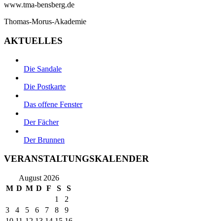
www.tma-bensberg.de
Thomas-Morus-Akademie
AKTUELLES
Die Sandale
Die Postkarte
Das offene Fenster
Der Fächer
Der Brunnen
VERANSTALTUNGSKALENDER
August 2026
M
D
M
D
F
S
S
1
2
3
4
5
6
7
8
9
10
11
12
13
14
15
16