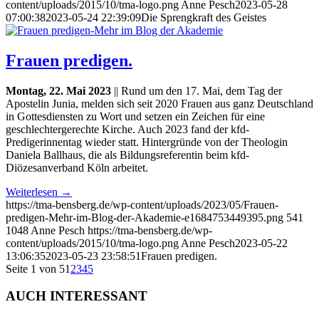
content/uploads/2015/10/tma-logo.png
Anne Pesch
2023-05-28
07:00:38
2023-05-24 22:39:09
Die Sprengkraft des Geistes
Frauen predigen.
Montag, 22. Mai 2023
|| Rund um den 17. Mai, dem Tag der
Apostelin Junia, melden sich seit 2020 Frauen aus ganz Deutschland
in Gottesdiensten zu Wort und setzen ein Zeichen für eine
geschlechtergerechte Kirche. Auch 2023 fand der kfd-
Predigerinnentag wieder statt. Hintergründe von der Theologin
Daniela Ballhaus, die als Bildungsreferentin beim kfd-
Diözesanverband Köln arbeitet.
Weiterlesen
→
https://tma-bensberg.de/wp-content/uploads/2023/05/Frauen-
predigen-Mehr-im-Blog-der-Akademie-e1684753449395.png
541
1048
Anne Pesch
https://tma-bensberg.de/wp-
content/uploads/2015/10/tma-logo.png
Anne Pesch
2023-05-22
13:06:35
2023-05-23 23:58:51
Frauen predigen.
Seite 1 von 5
1
2
3
4
5
AUCH INTERESSANT