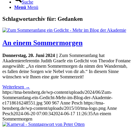
Suche
Menü
Menü
Schlagwortarchiv für:
Gedanken
An einem Sommermorgen
Donnerstag, 20. Juni 2024
|| Zum Sommeranfang hat
Akademiereferentin Judith Graefe ein Gedicht von Theodor Fontane
ausgewählt: „An einem Sommermorgen da nimm den Wanderstab,
es fallen deine Sorgen wie Nebel von dir ab.“ In diesem Sinne
wünschen wir Ihnen eine gute Sommerzeit!
Weiterlesen
→
https://tma-bensberg.de/wp-content/uploads/2024/06/Zum-
Sommeranfang-ein-Gedicht-Mehr-im-Blog-der-Akademie-
e1718616248551.jpg
500
967
Anne Pesch
https://tma-
bensberg.de/wp-content/uploads/2015/10/tma-logo.png
Anne
Pesch
2024-06-20 07:00:34
2024-06-17 11:26:35
An einem
Sommermorgen