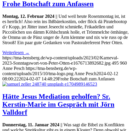
Frohe Botschaft zum Anfassen
Montag, 12. Februar 2024
|| Und weil heute Rosenmontag ist, ist
es herrlich! Also rein ins Ihßbärekostüm, oder flöck dä Piratehootop
d´r Kopp, jet Jlitter innet Jeseecht schmieße, Frikadellen und
Piccolöchen uss dämm Köhlschrank holle, et Trömmelche ömhänge,
de Omma un de Pänz unger de Ärm klemme und nix wie russ op de
Strooß! Ein paar gute Gedanken von Pastoralreferent Peter Otten.
Weiterlesen
→
https://tma-bensberg.de/wp-content/uploads/2023/02/Karneval-
2023-Sonntagswort-von-Peter-Otten-e1676713892682.jpg
495
960
Anne Pesch
https://tma-bensberg.de/wp-
content/uploads/2015/10/tma-logo.png
Anne Pesch
2024-02-12
08:00:22
2024-02-07 14:48:29
Frohe Botschaft zum Anfassen
Hätte Jesus Mediation geholfen? Sr.
Kerstin-Marie im Gespräch mit Jörn
Valldorf
Donnerstag, 11. Januar 2024
|| Was sagt die Bibel zu Konflikten
und welche Streitkultur gibt es in einem Kloster? Denn obwohl wir