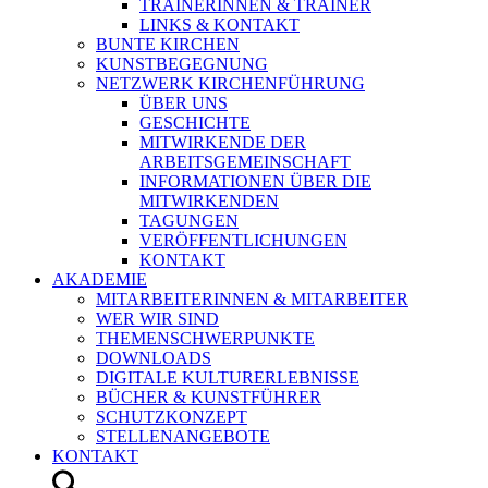
TRAINERINNEN & TRAINER
LINKS & KONTAKT
BUNTE KIRCHEN
KUNSTBEGEGNUNG
NETZWERK KIRCHENFÜHRUNG
ÜBER UNS
GESCHICHTE
MITWIRKENDE DER
ARBEITSGEMEINSCHAFT
INFORMATIONEN ÜBER DIE
MITWIRKENDEN
TAGUNGEN
VERÖFFENTLICHUNGEN
KONTAKT
AKADEMIE
MITARBEITERINNEN & MITARBEITER
WER WIR SIND
THEMENSCHWERPUNKTE
DOWNLOADS
DIGITALE KULTURERLEBNISSE
BÜCHER & KUNSTFÜHRER
SCHUTZKONZEPT
STELLENANGEBOTE
KONTAKT