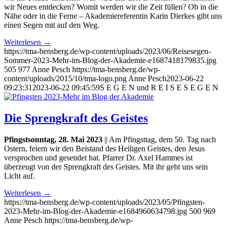
wir Neues entdecken? Womit werden wir die Zeit füllen? Ob in die
Nähe oder in die Ferne – Akademiereferentin Karin Dierkes gibt uns
einen Segen mit auf den Weg.
Weiterlesen
→
https://tma-bensberg.de/wp-content/uploads/2023/06/Reisesegen-
Sommer-2023-Mehr-im-Blog-der-Akademie-e1687418179835.jpg
505
977
Anne Pesch
https://tma-bensberg.de/wp-
content/uploads/2015/10/tma-logo.png
Anne Pesch
2023-06-22
09:23:31
2023-06-22 09:45:59
S E G E N und R E I S E S E G E N
Die Sprengkraft des Geistes
Pfingstsonntag, 28. Mai 2023
|| Am Pfingsttag, dem 50. Tag nach
Ostern, feiern wir den Beistand des Heiligen Geistes, den Jesus
versprochen und gesendet hat. Pfarrer Dr. Axel Hammes ist
überzeugt von der Sprengkraft des Geistes. Mit ihr geht uns sein
Licht auf.
Weiterlesen
→
https://tma-bensberg.de/wp-content/uploads/2023/05/Pfingsten-
2023-Mehr-im-Blog-der-Akademie-e1684960634798.jpg
500
969
Anne Pesch
https://tma-bensberg.de/wp-