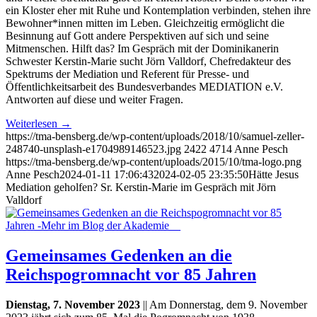
ein Kloster eher mit Ruhe und Kontemplation verbinden, stehen ihre
Bewohner*innen mitten im Leben. Gleichzeitig ermöglicht die
Besinnung auf Gott andere Perspektiven auf sich und seine
Mitmenschen. Hilft das? Im Gespräch mit der Dominikanerin
Schwester Kerstin-Marie sucht Jörn Valldorf, Chefredakteur des
Spektrums der Mediation und Referent für Presse- und
Öffentlichkeitsarbeit des Bundesverbandes MEDIATION e.V.
Antworten auf diese und weiter Fragen.
Weiterlesen
→
https://tma-bensberg.de/wp-content/uploads/2018/10/samuel-zeller-
248740-unsplash-e1704989146523.jpg
2422
4714
Anne Pesch
https://tma-bensberg.de/wp-content/uploads/2015/10/tma-logo.png
Anne Pesch
2024-01-11 17:06:43
2024-02-05 23:35:50
Hätte Jesus
Mediation geholfen? Sr. Kerstin-Marie im Gespräch mit Jörn
Valldorf
Gemeinsames Gedenken an die
Reichspogromnacht vor 85 Jahren
Dienstag, 7. November 2023
|| Am Donnerstag, dem 9. November