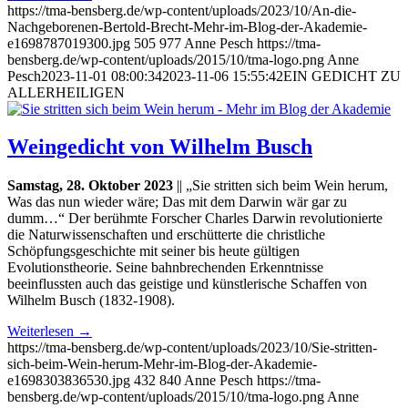
https://tma-bensberg.de/wp-content/uploads/2023/10/An-die-
Nachgeborenen-Bertold-Brecht-Mehr-im-Blog-der-Akademie-
e1698787019300.jpg
505
977
Anne Pesch
https://tma-
bensberg.de/wp-content/uploads/2015/10/tma-logo.png
Anne
Pesch
2023-11-01 08:00:34
2023-11-06 15:55:42
EIN GEDICHT ZU
ALLERHEILIGEN
Weingedicht von Wilhelm Busch
Samstag, 28. Oktober 2023
|| „Sie stritten sich beim Wein herum,
Was das nun wieder wäre; Das mit dem Darwin wär gar zu
dumm…“ Der berühmte Forscher Charles Darwin revolutionierte
die Naturwissenschaften und erschütterte die christliche
Schöpfungsgeschichte mit seiner bis heute gültigen
Evolutionstheorie. Seine bahnbrechenden Erkenntnisse
beeinflussten auch das geistige und künstlerische Schaffen von
Wilhelm Busch (1832-1908).
Weiterlesen
→
https://tma-bensberg.de/wp-content/uploads/2023/10/Sie-stritten-
sich-beim-Wein-herum-Mehr-im-Blog-der-Akademie-
e1698303836530.jpg
432
840
Anne Pesch
https://tma-
bensberg.de/wp-content/uploads/2015/10/tma-logo.png
Anne