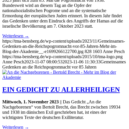
2023 jährt sich zum 85. Mal die Pogromnacht von 1938.
Bundesweit wird an diesem Tag an die Opfer der
nationalsozialistischen Pogrome und an die systematische
Ermordung der europäischen Juden erinnert. In diesem Jahr findet
das Gedenken unter dem Eindruck des Angriffs der Hamas auf die
israelische Bevölkerung am 7. Oktober 2023 statt.
Weiterlesen
→
https://tma-bensberg.de/wp-content/uploads/2023/11/Gemeinsames-
Gedenken-an-die-Reichspogromnacht-vor-85-Jahren-Mehr-im-
Blog-der-Akademie__-e1699266122700.jpg
828
1603
Anne Pesch
https://tma-bensberg.de/wp-content/uploads/2015/10/tma-logo.png
Anne Pesch
2023-11-07 08:00:53
2023-11-06 11:30:33
Gemeinsames
Gedenken an die Reichspogromnacht vor 85 Jahren
EIN GEDICHT ZU ALLERHEILIGEN
Mittwoch, 1. November 2023
|| Das Gedicht „An die
Nachgeborenen“ von Bertolt Brecht, das Brecht zwischen 19934
und 1938 im dänischen Exil geschrieben hat, ist eines der
wichtigsten Texte der deutschen Exilliteratur.
Weiterlesen
→