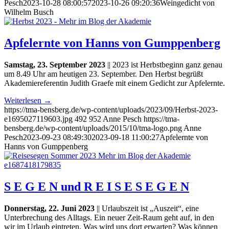
Pesch
2023-10-28 08:00:57
2023-10-26 09:20:36
Weingedicht von
Wilhelm Busch
Apfelernte von Hanns von Gumppenberg
Samstag, 23. September 2023
|| 2023 ist Herbstbeginn ganz genau
um 8.49 Uhr am heutigen 23. September. Den Herbst begrüßt
Akademiereferentin Judith Graefe mit einem Gedicht zur Apfelernte.
Weiterlesen
→
https://tma-bensberg.de/wp-content/uploads/2023/09/Herbst-2023-
e1695027119603.jpg
492
952
Anne Pesch
https://tma-
bensberg.de/wp-content/uploads/2015/10/tma-logo.png
Anne
Pesch
2023-09-23 08:49:30
2023-09-18 11:00:27
Apfelernte von
Hanns von Gumppenberg
S E G E N und R E I S E S E G E N
Donnerstag, 22. Juni 2023
|| Urlaubszeit ist „Auszeit“, eine
Unterbrechung des Alltags. Ein neuer Zeit-Raum geht auf, in den
wir im Urlaub eintreten. Was wird uns dort erwarten? Was können