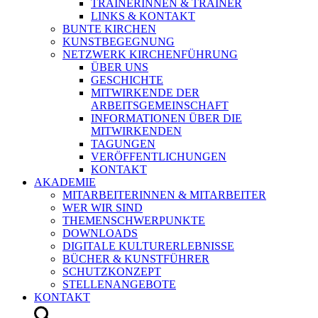
TRAINERINNEN & TRAINER
LINKS & KONTAKT
BUNTE KIRCHEN
KUNSTBEGEGNUNG
NETZWERK KIRCHENFÜHRUNG
ÜBER UNS
GESCHICHTE
MITWIRKENDE DER
ARBEITSGEMEINSCHAFT
INFORMATIONEN ÜBER DIE
MITWIRKENDEN
TAGUNGEN
VERÖFFENTLICHUNGEN
KONTAKT
AKADEMIE
MITARBEITERINNEN & MITARBEITER
WER WIR SIND
THEMENSCHWERPUNKTE
DOWNLOADS
DIGITALE KULTURERLEBNISSE
BÜCHER & KUNSTFÜHRER
SCHUTZKONZEPT
STELLENANGEBOTE
KONTAKT