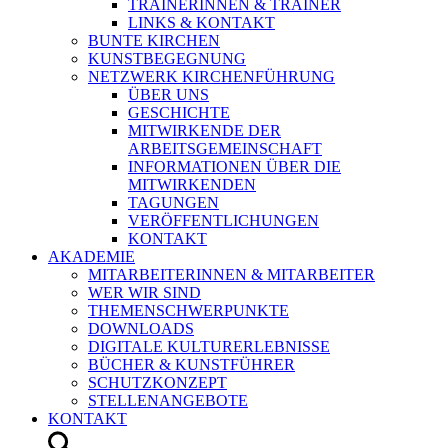
TRAINERINNEN & TRAINER
LINKS & KONTAKT
BUNTE KIRCHEN
KUNSTBEGEGNUNG
NETZWERK KIRCHENFÜHRUNG
ÜBER UNS
GESCHICHTE
MITWIRKENDE DER
ARBEITSGEMEINSCHAFT
INFORMATIONEN ÜBER DIE
MITWIRKENDEN
TAGUNGEN
VERÖFFENTLICHUNGEN
KONTAKT
AKADEMIE
MITARBEITERINNEN & MITARBEITER
WER WIR SIND
THEMENSCHWERPUNKTE
DOWNLOADS
DIGITALE KULTURERLEBNISSE
BÜCHER & KUNSTFÜHRER
SCHUTZKONZEPT
STELLENANGEBOTE
KONTAKT