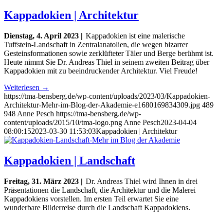
Kappadokien | Architektur
Dienstag, 4. April 2023
|| Kappadokien ist eine malerische
Tuffstein-Landschaft in Zentralanatolien, die wegen bizarrer
Gesteinsformationen sowie zerklüfteter Täler und Berge berühmt ist.
Heute nimmt Sie Dr. Andreas Thiel in seinem zweiten Beitrag über
Kappadokien mit zu beeindruckender Architektur. Viel Freude!
Weiterlesen
→
https://tma-bensberg.de/wp-content/uploads/2023/03/Kappadokien-
Architektur-Mehr-im-Blog-der-Akademie-e1680169834309.jpg
489
948
Anne Pesch
https://tma-bensberg.de/wp-
content/uploads/2015/10/tma-logo.png
Anne Pesch
2023-04-04
08:00:15
2023-03-30 11:53:03
Kappadokien | Architektur
Kappadokien | Landschaft
Freitag, 31. März 2023
|| Dr. Andreas Thiel wird Ihnen in drei
Präsentationen die Landschaft, die Architektur und die Malerei
Kappadokiens vorstellen. Im ersten Teil erwartet Sie eine
wunderbare Bilderreise durch die Landschaft Kappadokiens.