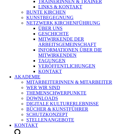
TRAINERINNEN & TRAINER
LINKS & KONTAKT
BUNTE KIRCHEN
KUNSTBEGEGNUNG
NETZWERK KIRCHENFÜHRUNG
ÜBER UNS
GESCHICHTE
MITWIRKENDE DER
ARBEITSGEMEINSCHAFT
INFORMATIONEN ÜBER DIE
MITWIRKENDEN
TAGUNGEN
VERÖFFENTLICHUNGEN
KONTAKT
AKADEMIE
MITARBEITERINNEN & MITARBEITER
WER WIR SIND
THEMENSCHWERPUNKTE
DOWNLOADS
DIGITALE KULTURERLEBNISSE
BÜCHER & KUNSTFÜHRER
SCHUTZKONZEPT
STELLENANGEBOTE
KONTAKT