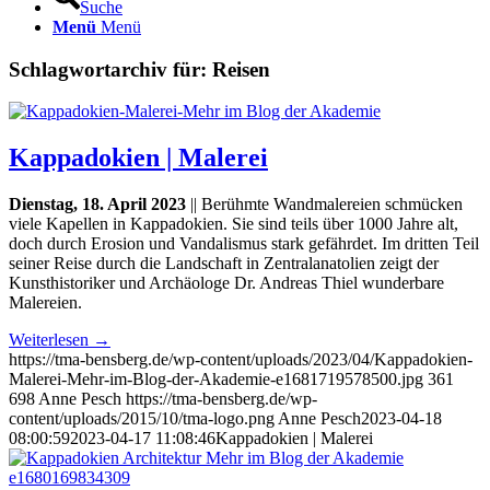
Suche
Menü
Menü
Schlagwortarchiv für:
Reisen
Kappadokien | Malerei
Dienstag, 18. April 2023
|| Berühmte Wandmalereien schmücken
viele Kapellen in Kappadokien. Sie sind teils über 1000 Jahre alt,
doch durch Erosion und Vandalismus stark gefährdet. Im dritten Teil
seiner Reise durch die Landschaft in Zentralanatolien zeigt der
Kunsthistoriker und Archäologe Dr. Andreas Thiel wunderbare
Malereien.
Weiterlesen
→
https://tma-bensberg.de/wp-content/uploads/2023/04/Kappadokien-
Malerei-Mehr-im-Blog-der-Akademie-e1681719578500.jpg
361
698
Anne Pesch
https://tma-bensberg.de/wp-
content/uploads/2015/10/tma-logo.png
Anne Pesch
2023-04-18
08:00:59
2023-04-17 11:08:46
Kappadokien | Malerei