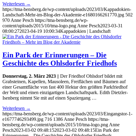
Weiterlesen
→
https://tma-bensberg.de/wp-content/uploads/2023/03/Kappadokien-
Landschaft-Mehr-im-Blog-der-Akademie-e1680166261770.jpg
502
970
Anne Pesch
https://tma-bensberg.de/wp-
content/uploads/2015/10/tma-logo.png
Anne Pesch
2023-03-31
08:00:27
2023-04-19 10:00:34
Kappadokien | Landschaft
Ein Park der Erinnerungen – Die
Geschichte des Ohlsdorfer Friedhofs
Donnerstag, 2. März 2023
|| Der Friedhof Ohlsdorf bildet mit
Grabsteinen, Kapellen, Mausoleen, Freiflächen und Bäumen auf
einer Gesamtfläche von fast 400 Hektar den größten Parkfriedhof
der Welt und einen einzigartigen Landschaftspark. Edith Dietzler-
Isenberg nimmt Sie mit auf einen Spaziergang …
Weiterlesen
→
https://tma-bensberg.de/wp-content/uploads/2023/03/Eingangstor-1-
e1677746293499.jpg
716
1386
Anne Pesch
https://tma-
bensberg.de/wp-content/uploads/2015/10/tma-logo.png
Anne
Pesch
2023-03-02 09:48:15
2023-03-02 09:48:15
Ein Park der
Erinnerungen – Die Geschichte des Ohlsdorfer Friedhofs