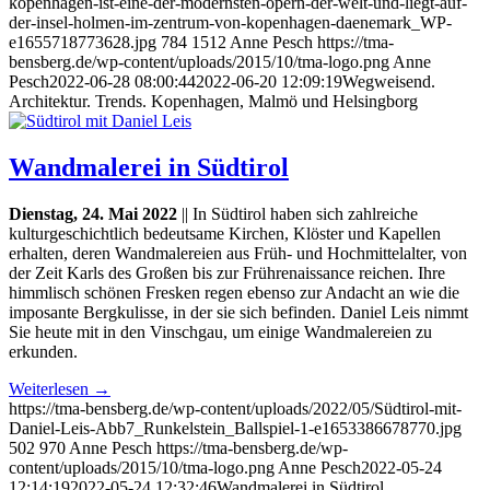
kopenhagen-ist-eine-der-modernsten-opern-der-welt-und-liegt-auf-
der-insel-holmen-im-zentrum-von-kopenhagen-daenemark_WP-
e1655718773628.jpg
784
1512
Anne Pesch
https://tma-
bensberg.de/wp-content/uploads/2015/10/tma-logo.png
Anne
Pesch
2022-06-28 08:00:44
2022-06-20 12:09:19
Wegweisend.
Architektur. Trends. Kopenhagen, Malmö und Helsingborg
Wandmalerei in Südtirol
Dienstag, 24. Mai 2022
|| In Südtirol haben sich zahlreiche
kulturgeschichtlich bedeutsame Kirchen, Klöster und Kapellen
erhalten, deren Wandmalereien aus Früh- und Hochmittelalter, von
der Zeit Karls des Großen bis zur Frührenaissance reichen. Ihre
himmlisch schönen Fresken regen ebenso zur Andacht an wie die
imposante Bergkulisse, in der sie sich befinden. Daniel Leis nimmt
Sie heute mit in den Vinschgau, um einige Wandmalereien zu
erkunden.
Weiterlesen
→
https://tma-bensberg.de/wp-content/uploads/2022/05/Südtirol-mit-
Daniel-Leis-Abb7_Runkelstein_Ballspiel-1-e1653386678770.jpg
502
970
Anne Pesch
https://tma-bensberg.de/wp-
content/uploads/2015/10/tma-logo.png
Anne Pesch
2022-05-24
12:14:19
2022-05-24 12:32:46
Wandmalerei in Südtirol