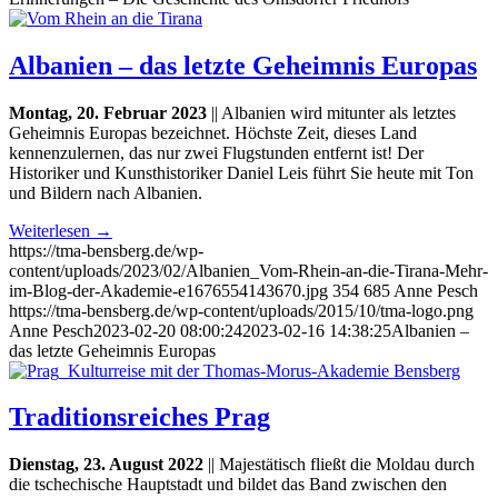
Albanien – das letzte Geheimnis Europas
Montag, 20. Februar 2023
|| Albanien wird mitunter als letztes
Geheimnis Europas bezeichnet. Höchste Zeit, dieses Land
kennenzulernen, das nur zwei Flugstunden entfernt ist! Der
Historiker und Kunsthistoriker Daniel Leis führt Sie heute mit Ton
und Bildern nach Albanien.
Weiterlesen
→
https://tma-bensberg.de/wp-
content/uploads/2023/02/Albanien_Vom-Rhein-an-die-Tirana-Mehr-
im-Blog-der-Akademie-e1676554143670.jpg
354
685
Anne Pesch
https://tma-bensberg.de/wp-content/uploads/2015/10/tma-logo.png
Anne Pesch
2023-02-20 08:00:24
2023-02-16 14:38:25
Albanien –
das letzte Geheimnis Europas
Traditionsreiches Prag
Dienstag, 23. August 2022
|| Majestätisch fließt die Moldau durch
die tschechische Hauptstadt und bildet das Band zwischen den