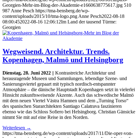
Georgien-Mehr-im-Blog-der-Akademie-e1660638775617.jpg
510
987
Anne Pesch
https://tma-bensberg.de/wp-
content/uploads/2015/10/tma-logo.png
Anne Pesch
2022-08-18
08:00:45
2022-08-16 12:06:12
Im Land der tausend Türme:
Georgien
Wegweisend. Architektur. Trends.
Kopenhagen, Malmö und Helsingborg
Dienstag, 28. Juni 2022
|| Kontrastreiche Architektur und
herausragende Museen und Sammlungen, lebendige Szene- und
Sanierungsviertel gepaart mit typisch nordisch-entspannter
Atmosphäre – die dänische Hauptstadt Kopenhagen setzt in vielerlei
Hinsicht zukunftsweisende Akzente. Auch das schwedische Malmö
mit dem neuen Viertel Västra Hamnen und dem „Turning Torso“
des spanischen Stararchitekten Santiago Calatrava faszinieren
ebenso wie das Schloss Sofiero bei Helsingborg. Christian Gänsicke
nimmt Sie mit auf eine Reise in den Norden.
Weiterlesen
→
https://tma-bensberg.de/wp-content/uploads/2017/11/Die-oper-von-