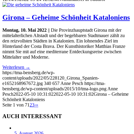
Girona – Geheime Schönheit Kataloniens
Montag, 10. Mai 2022
|| Die Provinzhauptstadt Girona mit der
mittelalterlichen Altstadt und der begehbaren Stadtmauer zählt zu
den reizvollsten Städten in Katalonien. Ein lohnendes Ziel im
Hinterland der Costa Brava. Der Kunsthistoriker Matthias Franze
nimmt Sie mit auf eine mediterrane Entdeckungsreise zwischen
Mittelalter und Moderne.
Weiterlesen
→
https://tma-bensberg.de/wp-
content/uploads/2022/05/228120_Girona_Spanien-
e1652168967672.jpg
340
657
Anne Pesch
https://tma-
bensberg.de/wp-content/uploads/2015/10/tma-logo.png
Anne
Pesch
2022-05-10 10:31:02
2022-05-10 10:31:02
Girona – Geheime
Schönheit Kataloniens
Seite 1 von 7
1
2
3
›
»
AUCH INTERESSANT
5. August 2026