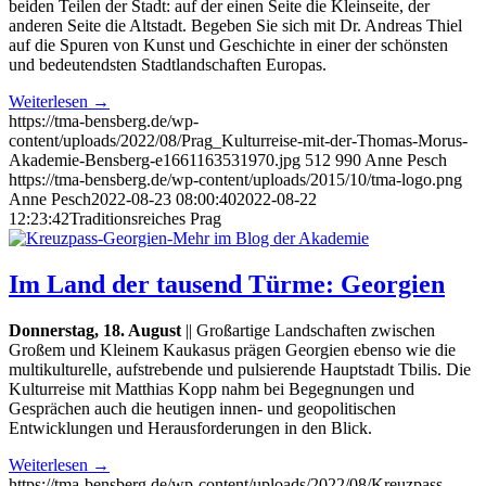
beiden Teilen der Stadt: auf der einen Seite die Kleinseite, der
anderen Seite die Altstadt. Begeben Sie sich mit Dr. Andreas Thiel
auf die Spuren von Kunst und Geschichte in einer der schönsten
und bedeutendsten Stadtlandschaften Europas.
Weiterlesen
→
https://tma-bensberg.de/wp-
content/uploads/2022/08/Prag_Kulturreise-mit-der-Thomas-Morus-
Akademie-Bensberg-e1661163531970.jpg
512
990
Anne Pesch
https://tma-bensberg.de/wp-content/uploads/2015/10/tma-logo.png
Anne Pesch
2022-08-23 08:00:40
2022-08-22
12:23:42
Traditionsreiches Prag
Im Land der tausend Türme: Georgien
Donnerstag, 18. August
|| Großartige Landschaften zwischen
Großem und Kleinem Kaukasus prägen Georgien ebenso wie die
multikulturelle, aufstrebende und pulsierende Hauptstadt Tbilis. Die
Kulturreise mit Matthias Kopp nahm bei Begegnungen und
Gesprächen auch die heutigen innen- und geopolitischen
Entwicklungen und Herausforderungen in den Blick.
Weiterlesen
→
https://tma-bensberg.de/wp-content/uploads/2022/08/Kreuzpass-