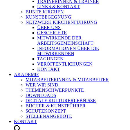
TRAINERINNEN & TRAINER
LINKS & KONTAKT
BUNTE KIRCHEN
KUNSTBEGEGNUNG
NETZWERK KIRCHENFÜHRUNG
ÜBER UNS
GESCHICHTE
MITWIRKENDE DER
ARBEITSGEMEINSCHAFT
INFORMATIONEN ÜBER DIE
MITWIRKENDEN
TAGUNGEN
VERÖFFENTLICHUNGEN
KONTAKT
AKADEMIE
MITARBEITERINNEN & MITARBEITER
WER WIR SIND
THEMENSCHWERPUNKTE
DOWNLOADS
DIGITALE KULTURERLEBNISSE
BÜCHER & KUNSTFÜHRER
SCHUTZKONZEPT
STELLENANGEBOTE
KONTAKT