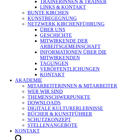
TRAINERINNEN & TRAINER
LINKS & KONTAKT
BUNTE KIRCHEN
KUNSTBEGEGNUNG
NETZWERK KIRCHENFÜHRUNG
ÜBER UNS
GESCHICHTE
MITWIRKENDE DER
ARBEITSGEMEINSCHAFT
INFORMATIONEN ÜBER DIE
MITWIRKENDEN
TAGUNGEN
VERÖFFENTLICHUNGEN
KONTAKT
AKADEMIE
MITARBEITERINNEN & MITARBEITER
WER WIR SIND
THEMENSCHWERPUNKTE
DOWNLOADS
DIGITALE KULTURERLEBNISSE
BÜCHER & KUNSTFÜHRER
SCHUTZKONZEPT
STELLENANGEBOTE
KONTAKT