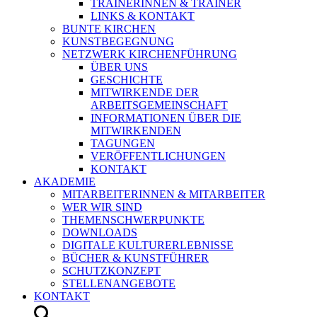
TRAINERINNEN & TRAINER
LINKS & KONTAKT
BUNTE KIRCHEN
KUNSTBEGEGNUNG
NETZWERK KIRCHENFÜHRUNG
ÜBER UNS
GESCHICHTE
MITWIRKENDE DER
ARBEITSGEMEINSCHAFT
INFORMATIONEN ÜBER DIE
MITWIRKENDEN
TAGUNGEN
VERÖFFENTLICHUNGEN
KONTAKT
AKADEMIE
MITARBEITERINNEN & MITARBEITER
WER WIR SIND
THEMENSCHWERPUNKTE
DOWNLOADS
DIGITALE KULTURERLEBNISSE
BÜCHER & KUNSTFÜHRER
SCHUTZKONZEPT
STELLENANGEBOTE
KONTAKT