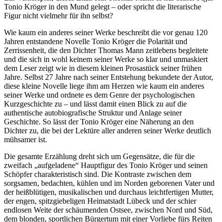
Tonio Kröger in den Mund gelegt – oder spricht die literarische
Figur nicht vielmehr für ihn selbst?
Wie kaum ein anderes seiner Werke beschreibt die vor genau 120
Jahren entstandene Novelle Tonio Kröger die Polarität und
Zerrissenheit, die den Dichter Thomas Mann zeitlebens begleitete
und die sich in wohl keinem seiner Werke so klar und unmaskiert
dem Leser zeigt wie in diesem kleinen Prosastück seiner frühen
Jahre. Selbst 27 Jahre nach seiner Entstehung bekundete der Autor,
diese kleine Novelle liege ihm am Herzen wie kaum ein anderes
seiner Werke und ordnete es dem Genre der psychologischen
Kurzgeschichte zu – und lässt damit einen Blick zu auf die
authentische autobiografische Struktur und Anlage seiner
Geschichte. So lässt der Tonio Kröger eine Näherung an den
Dichter zu, die bei der Lektüre aller anderen seiner Werke deutlich
mühsamer ist.
Die gesamte Erzählung dreht sich um Gegensätze, die für die
zweifach „aufgeladene“ Hauptfigur des Tonio Kröger und seinen
Schöpfer charakteristisch sind. Die Kontraste zwischen dem
sorgsamen, bedachten, kühlen und im Norden geborenen Vater und
der heißblütigen, musikalischen und durchaus leichtfertigen Mutter,
der engen, spitzgiebeligen Heimatstadt Lübeck und der schier
endlosen Weite der schäumenden Ostsee, zwischen Nord und Süd,
dem blonden, sportlichen Bürgertum mit einer Vorliebe fürs Reiten