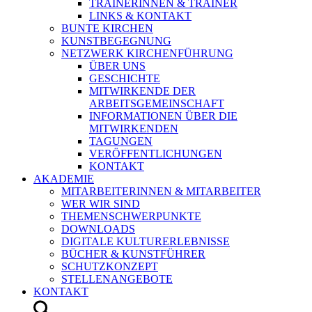
TRAINERINNEN & TRAINER
LINKS & KONTAKT
BUNTE KIRCHEN
KUNSTBEGEGNUNG
NETZWERK KIRCHENFÜHRUNG
ÜBER UNS
GESCHICHTE
MITWIRKENDE DER
ARBEITSGEMEINSCHAFT
INFORMATIONEN ÜBER DIE
MITWIRKENDEN
TAGUNGEN
VERÖFFENTLICHUNGEN
KONTAKT
AKADEMIE
MITARBEITERINNEN & MITARBEITER
WER WIR SIND
THEMENSCHWERPUNKTE
DOWNLOADS
DIGITALE KULTURERLEBNISSE
BÜCHER & KUNSTFÜHRER
SCHUTZKONZEPT
STELLENANGEBOTE
KONTAKT