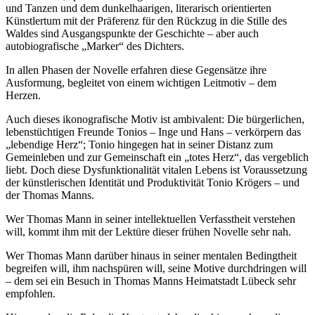
und Tanzen und dem dunkelhaarigen, literarisch orientierten
Künstlertum mit der Präferenz für den Rückzug in die Stille des
Waldes sind Ausgangspunkte der Geschichte – aber auch
autobiografische „Marker“ des Dichters.
In allen Phasen der Novelle erfahren diese Gegensätze ihre
Ausformung, begleitet von einem wichtigen Leitmotiv – dem
Herzen.
Auch dieses ikonografische Motiv ist ambivalent: Die bürgerlichen,
lebenstüchtigen Freunde Tonios – Inge und Hans – verkörpern das
„lebendige Herz“; Tonio hingegen hat in seiner Distanz zum
Gemeinleben und zur Gemeinschaft ein „totes Herz“, das vergeblich
liebt. Doch diese Dysfunktionalität vitalen Lebens ist Voraussetzung
der künstlerischen Identität und Produktivität Tonio Krögers – und
der Thomas Manns.
Wer Thomas Mann in seiner intellektuellen Verfasstheit verstehen
will, kommt ihm mit der Lektüre dieser frühen Novelle sehr nah.
Wer Thomas Mann darüber hinaus in seiner mentalen Bedingtheit
begreifen will, ihm nachspüren will, seine Motive durchdringen will
– dem sei ein Besuch in Thomas Manns Heimatstadt Lübeck sehr
empfohlen.