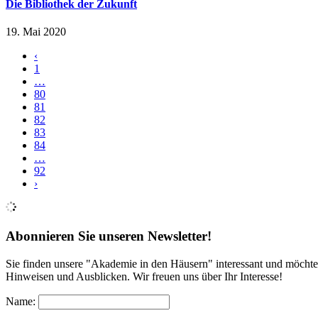
Die Bibliothek der Zukunft
19. Mai 2020
‹
1
…
80
81
82
83
84
…
92
›
Abonnieren Sie unseren Newsletter!
Sie finden unsere "Akademie in den Häusern" interessant und möchte
Hinweisen und Ausblicken. Wir freuen uns über Ihr Interesse!
Name: