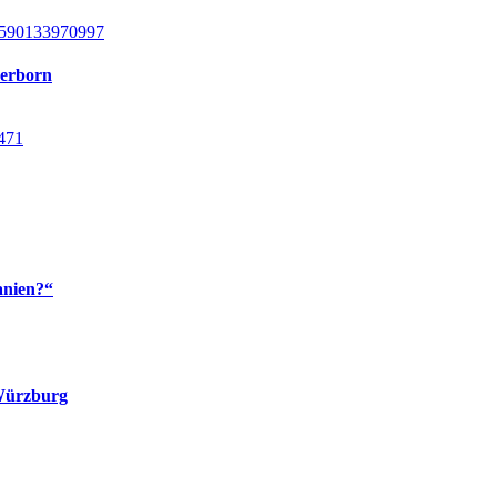
uerborn
anien?“
 Würzburg