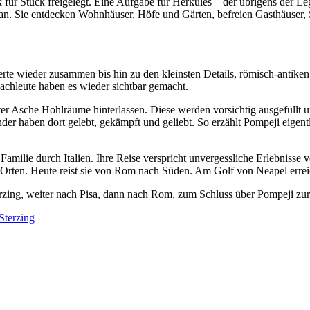
für Stück freigelegt. Eine Aufgabe für Herkules – der übrigens der Le
n voran. Sie entdecken Wohnhäuser, Höfe und Gärten, befreien Gasthäus
derte wieder zusammen bis hin zu den kleinsten Details, römisch-anti
Fachleute haben es wieder sichtbar gemacht.
er Asche Hohlräume hinterlassen. Diese werden vorsichtig ausgefüllt
er haben dort gelebt, gekämpft und geliebt. So erzählt Pompeji eigentl
 Familie durch Italien. Ihre Reise verspricht unvergessliche Erlebniss
rten. Heute reist sie von Rom nach Süden. Am Golf von Neapel erreicht
erzing, weiter nach Pisa, dann nach Rom, zum Schluss über Pompeji zu
Sterzing