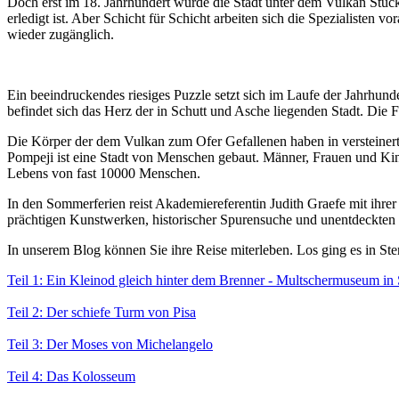
Doch erst im 18. Jahrhundert wurde die Stadt unter dem Vulkan Stück 
erledigt ist. Aber Schicht für Schicht arbeiten sich die Spezialiste
wieder zugänglich.
Ein beeindruckendes riesiges Puzzle setzt sich im Laufe der Jahrhun
befindet sich das Herz der in Schutt und Asche liegenden Stadt. Die 
Die Körper der dem Vulkan zum Ofer Gefallenen haben in versteinert
Pompeji ist eine Stadt von Menschen gebaut. Männer, Frauen und Kind
Lebens von fast 10000 Menschen.
In den Sommerferien reist Akademiereferentin Judith Graefe mit ihrer
prächtigen Kunstwerken, historischer Spurensuche und unentdeckten O
In unserem Blog können Sie ihre Reise miterleben. Los ging es in St
Teil 1: Ein Kleinod gleich hinter dem Brenner - Multschermuseum in 
Teil 2: Der schiefe Turm von Pisa
Teil 3: Der Moses von Michelangelo
Teil 4: Das Kolosseum