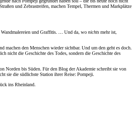
gende nach Pompeji gegründet haben soll – die bis heute noch nicht
er, Straßen und Zebrastreifen, machen Tempel, Thermen und Markplätze
ken Wandmalereien und Graffitis. … Und da, wo
nichts
mehr ist,
 und machen den Menschen wieder sichtbar. Und um den geht es doch.
ich nicht die Geschichte des Todes, sondern die Geschichte des
e von Norden bis Süden. Für den Blog der Akademie schreibt sie von
 sie die südlichste Station ihrer Reise: Pompeji.
rück ins Rheinland.