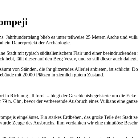
Pompeji
hs. Jahrhundertelang blieb es unter teilweise 25 Metern Asche und v
und ein Dauerprojekt der Archäologie.
ne Stadt mit typisch süditalienischem Flair und einer beeindruckenden 
bt, fällt dieser auf den Berg Vesuv, und so still dieser auch daliegt, s
äumt von Ständen, die ihr glitzerndes Allerlei anbieten, ist schlicht. D
ebäude mit 20000 Plätzen in ziemlich gutem Zustand.
in Richtung „Il foro“ – biegt der Geschichtsbegeisterte um die Ecke 
Jahr 79 n. Chr., bevor der verheerende Ausbruch eines Vulkans eine ganz
mpejis eingeläutet. Ein starkes Erdbeben, das große Teile der Stadt ze
re wurde Zeuge des Ausbruchs. Ihm verdanken wir eine minutiöse Beschr