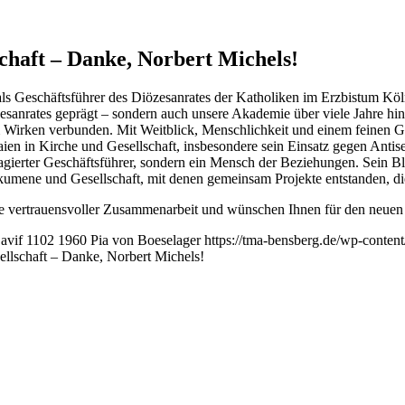
chaft – Danke, Norbert Michels!
als Geschäftsführer des Diözesanrates der Katholiken im Erzbistum Kö
özesanrates geprägt – sondern auch unsere Akademie über viele Jahre hinw
irken verbunden. Mit Weitblick, Menschlichkeit und einem feinen Gesp
aien in Kirche und Gesellschaft, insbesondere sein Einsatz gegen Anti
gierter Geschäftsführer, sondern ein Mensch der Beziehungen. Sein Blic
 Ökumene und Gesellschaft, mit denen gemeinsam Projekte entstanden, di
ahre vertrauensvoller Zusammenarbeit und wünschen Ihnen für den neue
avif
1102
1960
Pia von Boeselager
https://tma-bensberg.de/wp-conten
ellschaft – Danke, Norbert Michels!