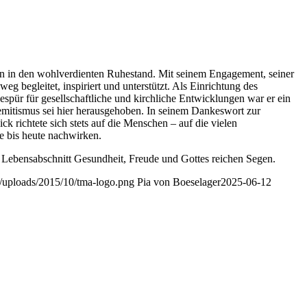
ln in den wohlverdienten Ruhestand. Mit seinem Engagement, seiner
eg begleitet, inspiriert und unterstützt. Als Einrichtung des
ür für gesellschaftliche und kirchliche Entwicklungen war er ein
semitismus sei hier herausgehoben. In seinem Dankeswort zur
k richtete sich stets auf die Menschen – auf die vielen
e bis heute nachwirken.
n Lebensabschnitt Gesundheit, Freude und Gottes reichen Segen.
t/uploads/2015/10/tma-logo.png
Pia von Boeselager
2025-06-12