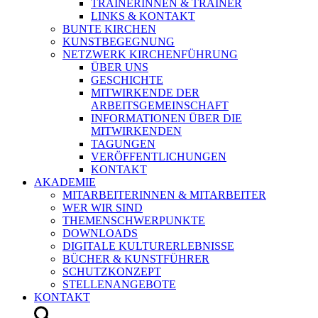
TRAINERINNEN & TRAINER
LINKS & KONTAKT
BUNTE KIRCHEN
KUNSTBEGEGNUNG
NETZWERK KIRCHENFÜHRUNG
ÜBER UNS
GESCHICHTE
MITWIRKENDE DER
ARBEITSGEMEINSCHAFT
INFORMATIONEN ÜBER DIE
MITWIRKENDEN
TAGUNGEN
VERÖFFENTLICHUNGEN
KONTAKT
AKADEMIE
MITARBEITERINNEN & MITARBEITER
WER WIR SIND
THEMENSCHWERPUNKTE
DOWNLOADS
DIGITALE KULTURERLEBNISSE
BÜCHER & KUNSTFÜHRER
SCHUTZKONZEPT
STELLENANGEBOTE
KONTAKT