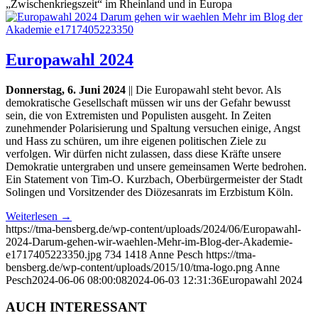
„Zwischenkriegszeit“ im Rheinland und in Europa
Europawahl 2024
Donnerstag, 6. Juni 2024
|| Die Europawahl steht bevor. Als
demokratische Gesellschaft müssen wir uns der Gefahr bewusst
sein, die von Extremisten und Populisten ausgeht. In Zeiten
zunehmender Polarisierung und Spaltung versuchen einige, Angst
und Hass zu schüren, um ihre eigenen politischen Ziele zu
verfolgen. Wir dürfen nicht zulassen, dass diese Kräfte unsere
Demokratie untergraben und unsere gemeinsamen Werte bedrohen.
Ein Statement von Tim-O. Kurzbach, Oberbürgermeister der Stadt
Solingen und Vorsitzender des Diözesanrats im Erzbistum Köln.
Weiterlesen
→
https://tma-bensberg.de/wp-content/uploads/2024/06/Europawahl-
2024-Darum-gehen-wir-waehlen-Mehr-im-Blog-der-Akademie-
e1717405223350.jpg
734
1418
Anne Pesch
https://tma-
bensberg.de/wp-content/uploads/2015/10/tma-logo.png
Anne
Pesch
2024-06-06 08:00:08
2024-06-03 12:31:36
Europawahl 2024
AUCH INTERESSANT