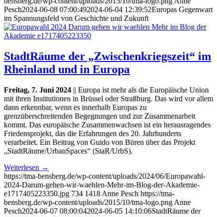
bensberg.de/wp-content/uploads/2015/10/tma-logo.png
Anne
Pesch
2024-06-08 07:00:49
2024-06-04 12:39:52
Europas Gegenwart
im Spannungsfeld von Geschichte und Zukunft
StadtRäume der „Zwischenkriegszeit“ im
Rheinland und in Europa
Freitag, 7. Juni 2024
|| Europa ist mehr als die Europäische Union
mit ihren Institutionen in Brüssel oder Straßburg. Das wird vor allem
dann erkennbar, wenn es innerhalb Europas zu
grenzüberschreitenden Begegnungen und zur Zusammenarbeit
kommt. Das europäische Zusammenwachsen ist ein herausragendes
Friedensprojekt, das die Erfahrungen des 20. Jahrhunderts
verarbeitet. Ein Beitrag von Guido von Büren über das Projekt
„StadtRäume/UrbanSpaces“ (StaR/UrbS).
Weiterlesen
→
https://tma-bensberg.de/wp-content/uploads/2024/06/Europawahl-
2024-Darum-gehen-wir-waehlen-Mehr-im-Blog-der-Akademie-
e1717405223350.jpg
734
1418
Anne Pesch
https://tma-
bensberg.de/wp-content/uploads/2015/10/tma-logo.png
Anne
Pesch
2024-06-07 08:00:04
2024-06-05 14:10:06
StadtRäume der