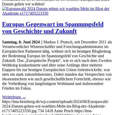
Darum gehen wir wählen!
Europas Gegenwart im Spannungsfeld
von Geschichte und Zukunft
Samstag, 8. Juni 2024
|| Markus J. Prutsch, seit Dezember 2011 als
Verantwortlicher Wissenschaftler und Forschungsadministrator im
Europäischen Parlament tätig, widmet sich im heutigen Blogbeitrag
der Bedeutung Europas im Spannungsfeld von Geschichte und
Zukunft. Das „Europäische Projekt“, wie es sich nach dem Zweiten
Weltkrieg konkretisierte und über seine Anfänge über mehrere
Etappen bis zur heutigen Europäischen Union fortentwickelte, war
stets ein stark zukunftsbetontes. Dabei standen das Versprechen von
ökonomischem wie auch gesellschaftlichem Fortschritt, ebenso wie
die Verheißung von langfristigem Wohlstand und insbesondere
Frieden im Fokus.
Weiterlesen
→
https://tma-bensberg.de/wp-content/uploads/2024/06/Europawahl-
2024-Darum-gehen-wir-waehlen-Mehr-im-Blog-der-Akademie-
e1717405223350.jpg
734
1418
Anne Pesch
https://tma-