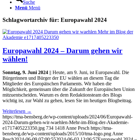
Suche
Menü
Menü
Schlagwortarchiv für:
Europawahl 2024
Europawahl 2024 – Darum gehen wir
wählen!
Sonntag, 9. Juni 2024
|| Heute, am 9. Juni, ist Europawahl. Die
Bürgerinnen und Bürger der EU wählen an diesem Tag die
Mitglieder des Europäischen Parlaments. Wir haben die
Möglichkeit, gemeinsam über die Zukunft der Europäischen Union
mitzuentscheiden. Warum es dem Redaktionsteam des Blogs
wichtig ist, zur Wahl zu gehen, lesen Sie im heutigen Blogbeitrag.
Weiterlesen
→
https://tma-bensberg.de/wp-content/uploads/2024/06/Europawahl-
2024-Darum-gehen-wir-waehlen-Mehr-im-Blog-der-Akademie-
e1717405223350.jpg
734
1418
Anne Pesch
https://tma-
bensberg.de/wp-content/uploads/2015/10/tma-logo.png
Anne
Pesch
2024-06-09 07:00:55
2024-06-03 13:06:57
Europawahl 2024 –