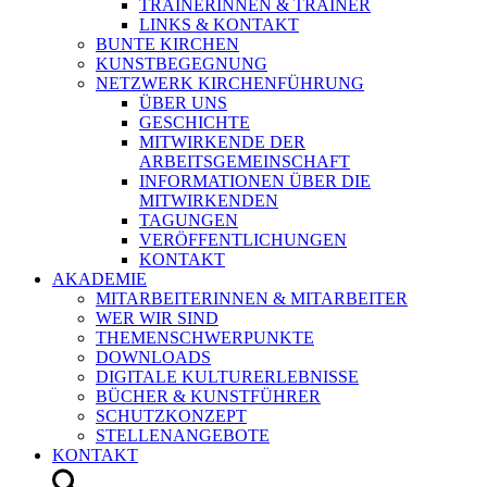
TRAINERINNEN & TRAINER
LINKS & KONTAKT
BUNTE KIRCHEN
KUNSTBEGEGNUNG
NETZWERK KIRCHENFÜHRUNG
ÜBER UNS
GESCHICHTE
MITWIRKENDE DER
ARBEITSGEMEINSCHAFT
INFORMATIONEN ÜBER DIE
MITWIRKENDEN
TAGUNGEN
VERÖFFENTLICHUNGEN
KONTAKT
AKADEMIE
MITARBEITERINNEN & MITARBEITER
WER WIR SIND
THEMENSCHWERPUNKTE
DOWNLOADS
DIGITALE KULTURERLEBNISSE
BÜCHER & KUNSTFÜHRER
SCHUTZKONZEPT
STELLENANGEBOTE
KONTAKT