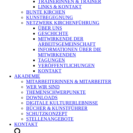
TRAINERINNEN & TRAINER
LINKS & KONTAKT
BUNTE KIRCHEN
KUNSTBEGEGNUNG
NETZWERK KIRCHENFÜHRUNG
ÜBER UNS
GESCHICHTE
MITWIRKENDE DER
ARBEITSGEMEINSCHAFT
INFORMATIONEN ÜBER DIE
MITWIRKENDEN
TAGUNGEN
VERÖFFENTLICHUNGEN
KONTAKT
AKADEMIE
MITARBEITERINNEN & MITARBEITER
WER WIR SIND
THEMENSCHWERPUNKTE
DOWNLOADS
DIGITALE KULTURERLEBNISSE
BÜCHER & KUNSTFÜHRER
SCHUTZKONZEPT
STELLENANGEBOTE
KONTAKT