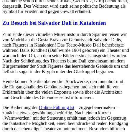
das alleine schon durch seine Größe (3,49 m x 7,77 m) beeindruckt,
dargestellt. Des Weiteren wird auch seine politische Bedeutung als
Symbol für Frieden und gegen Gewalt erläutert.
Zu Besuch bei Salvador Dalí in Katalonien
Zum Ende dieser virtuellen Museumstour durch Spanien reisen wir
von Madrid an die Costa Brava zur Geburtsstadt Salvador Dalís,
nach Figueres in Katalonien! Das Teatro-Museo Dalí beherbergte
während Dalis Kindheit (Dalí wurde 1904 geboren) ein Theater und
war auch der Ort, an dem seine Bilder erstmals ausgestellt wurden.
Nach der Schließung des Theaters baute Dalí gemeinsam mit dem
Bürgermeister der Stadt Figueres das leerstehende Gebäude um und
ließ sich sogar in der Krypta unter der Glaskuppel begraben.
Heute können Sie die oberen drei Stockwerke, den Innenhof und
die Eingangshalle des Gebäudes begehen und sich mithilfe von
Erklärtafeln über die vielen Exponate sowie über die Architektur
und Geschichte des Gebäudes selbst informieren.
Die Bedienung der
Online-Führung ist
– zugegebenermaßen –
zunächst etwas gewöhnungsbedürftig. Nach einem kurzen
„Warmwerden“ mit der Steuerung erhält man jedoch im Gegenzug
die fantastische Möglichkeit, einen beeindruckend realen Rundgang
durch das ehemalige Theater zu unternehmen. Besonders hilfreich