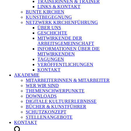
TRAINERINNEN & TRAINER
LINKS & KONTAKT
BUNTE KIRCHEN
KUNSTBEGEGNUNG
NETZWERK KIRCHENFÜHRUNG
ÜBER UNS
GESCHICHTE
MITWIRKENDE DER
ARBEITSGEMEINSCHAFT
INFORMATIONEN ÜBER DIE
MITWIRKENDEN
TAGUNGEN
VERÖFFENTLICHUNGEN
KONTAKT
AKADEMIE
MITARBEITERINNEN & MITARBEITER
WER WIR SIND
THEMENSCHWERPUNKTE
DOWNLOADS
DIGITALE KULTURERLEBNISSE
BÜCHER & KUNSTFÜHRER
SCHUTZKONZEPT
STELLENANGEBOTE
KONTAKT