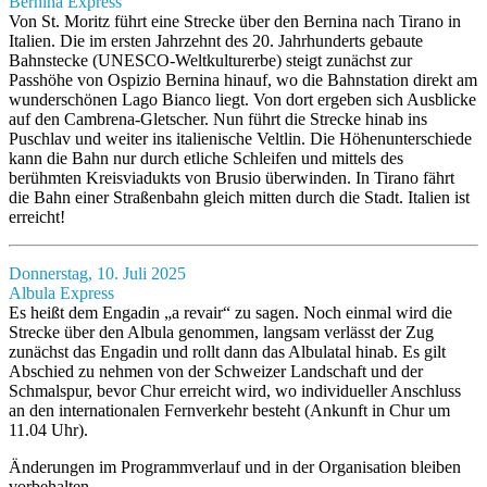
Bernina Express
Von St. Moritz führt eine Strecke über den Bernina nach Tirano in
Italien. Die im ersten Jahrzehnt des 20. Jahrhunderts gebaute
Bahnstecke (UNESCO-Weltkulturerbe) steigt zunächst zur
Passhöhe von Ospizio Bernina hinauf, wo die Bahnstation direkt am
wunderschönen Lago Bianco liegt. Von dort ergeben sich Ausblicke
auf den Cambrena-Gletscher. Nun führt die Strecke hinab ins
Puschlav und weiter ins italienische Veltlin. Die Höhenunterschiede
kann die Bahn nur durch etliche Schleifen und mittels des
berühmten Kreisviadukts von Brusio überwinden. In Tirano fährt
die Bahn einer Straßenbahn gleich mitten durch die Stadt. Italien ist
erreicht!
Donnerstag, 10. Juli 2025
Albula Express
Es heißt dem Engadin „a revair“ zu sagen. Noch einmal wird die
Strecke über den Albula genommen, langsam verlässt der Zug
zunächst das Engadin und rollt dann das Albulatal hinab. Es gilt
Abschied zu nehmen von der Schweizer Landschaft und der
Schmalspur, bevor Chur erreicht wird, wo individueller Anschluss
an den internationalen Fernverkehr besteht (Ankunft in Chur um
11.04 Uhr).
Änderungen im Programmverlauf und in der Organisation bleiben
vorbehalten.