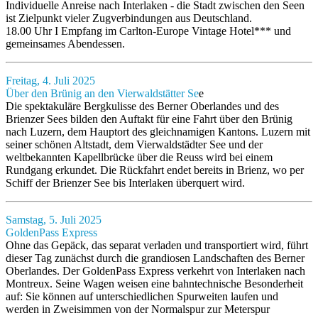
Individuelle Anreise nach Interlaken - die Stadt zwischen den Seen
ist Zielpunkt vieler Zugverbindungen aus Deutschland.
18.00 Uhr I Empfang im Carlton-Europe Vintage Hotel*** und
gemeinsames Abendessen.
Freitag, 4. Juli 2025
Über den Brünig an den Vierwaldstätter Se
e
Die spektakuläre Bergkulisse des Berner Oberlandes und des
Brienzer Sees bilden den Auftakt für eine Fahrt über den Brünig
nach Luzern, dem Hauptort des gleichnamigen Kantons. Luzern mit
seiner schönen Altstadt, dem Vierwaldstädter See und der
weltbekannten Kapellbrücke über die Reuss wird bei einem
Rundgang erkundet. Die Rückfahrt endet bereits in Brienz, wo per
Schiff der Brienzer See bis Interlaken überquert wird.
Samstag, 5. Juli 2025
GoldenPass Express
Ohne das Gepäck, das separat verladen und transportiert wird, führt
dieser Tag zunächst durch die grandiosen Landschaften des Berner
Oberlandes. Der GoldenPass Express verkehrt von Interlaken nach
Montreux. Seine Wagen weisen eine bahntechnische Besonderheit
auf: Sie können auf unterschiedlichen Spurweiten laufen und
werden in Zweisimmen von der Normalspur zur Meterspur