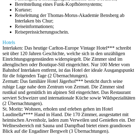
Bereitstellung eines Funk-Kopfhörersystems;
Kurtaxe;
Reiseleitung der Thomas-Morus-Akademie Bensberg ab
Interlaken bis Chur;
Reiseinformationen;
Reisepreissicherungsschein.
Hotels
Interlaken: Das heutige Carlton-Europe Vintage Hotel*** schreibt
seit über 120 Jahren Geschichte, welche sich in den unzähligen
Einrichtungsgegenständen widerspiegelt. Die Zimmer sind im
altenglischen oder Boutique-Stil eingerichtet. Nur 100 Meter vom
Bahnhof Interlaken entfernt, ist das Hotel der ideale Ausgangspunkt
für die folgenden Tage (2 Übernachtungen).
Zermatt: Das familiäre Hotel Jägerhof*** besticht durch seine
ruhige Lage nahe dem Zentrum von Zermatt. Die Zimmer sind
rustikal und gemütlich im alpinen Stil eingerichtet. Das Restaurant
serviert Schweizer und internationale Küche sowie Wildspezialitäten
(2 Übernachtungen).
St. Moritz: Wohnen, erholen und erleben gehen im Hotel
Laudinella**** Hand in Hand. Die 170 Zimmer, ausgestattet mit
heimischen Arvenholz, laden zum Verweilen und Genießen ein. Der
Wellnessbereich mit Sauna und Dampfbad bietet einen grandiosen
Blick auf die Engadiner Bergwelt (3 Übernachtungen).