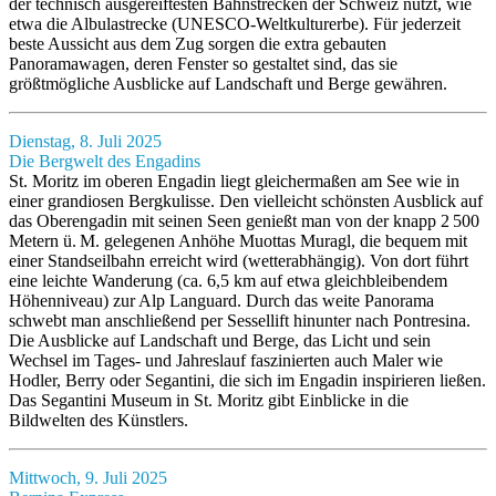
der technisch ausgereiftesten Bahnstrecken der Schweiz nutzt, wie
etwa die Albulastrecke (UNESCO-Weltkulturerbe). Für jederzeit
beste Aussicht aus dem Zug sorgen die extra gebauten
Panoramawagen, deren Fenster so gestaltet sind, das sie
größtmögliche Ausblicke auf Landschaft und Berge gewähren.
Dienstag, 8. Juli 2025
Die Bergwelt des Engadins
St. Moritz im oberen Engadin liegt gleichermaßen am See wie in
einer grandiosen Bergkulisse. Den vielleicht schönsten Ausblick auf
das Oberengadin mit seinen Seen genießt man von der knapp 2 500
Metern ü. M. gelegenen Anhöhe Muottas Muragl, die bequem mit
einer Standseilbahn erreicht wird (wetterabhängig). Von dort führt
eine leichte Wanderung (ca. 6,5 km auf etwa gleichbleibendem
Höhenniveau) zur Alp Languard. Durch das weite Panorama
schwebt man anschließend per Sessellift hinunter nach Pontresina.
Die Ausblicke auf Landschaft und Berge, das Licht und sein
Wechsel im Tages- und Jahreslauf faszinierten auch Maler wie
Hodler, Berry oder Segantini, die sich im Engadin inspirieren ließen.
Das Segantini Museum in St. Moritz gibt Einblicke in die
Bildwelten des Künstlers.
Mittwoch, 9. Juli 2025