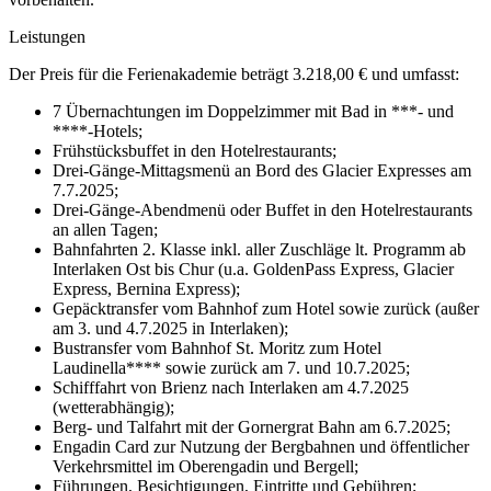
Leistungen
Der Preis für die Ferienakademie beträgt 3.218,00 € und umfasst:
7 Übernachtungen im Doppelzimmer mit Bad in ***- und
****-Hotels;
Frühstücksbuffet in den Hotelrestaurants;
Drei-Gänge-Mittagsmenü an Bord des Glacier Expresses am
7.7.2025;
Drei-Gänge-Abendmenü oder Buffet in den Hotelrestaurants
an allen Tagen;
Bahnfahrten 2. Klasse inkl. aller Zuschläge lt. Programm ab
Interlaken Ost bis Chur (u.a. GoldenPass Express, Glacier
Express, Bernina Express);
Gepäcktransfer vom Bahnhof zum Hotel sowie zurück (außer
am 3. und 4.7.2025 in Interlaken);
Bustransfer vom Bahnhof St. Moritz zum Hotel
Laudinella**** sowie zurück am 7. und 10.7.2025;
Schifffahrt von Brienz nach Interlaken am 4.7.2025
(wetterabhängig);
Berg- und Talfahrt mit der Gornergrat Bahn am 6.7.2025;
Engadin Card zur Nutzung der Bergbahnen und öffentlicher
Verkehrsmittel im Oberengadin und Bergell;
Führungen, Besichtigungen, Eintritte und Gebühren;