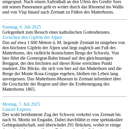
umgespurt. Nach einem Aufenthalt an den Ufern des Genfer Sees
mit seinen Panoramen geht es weiter durch das Rhonetal ins Wallis
und von Visp hinauf nach Zermatt zu Füßen des Matterhorns.
Sonntag, 6. Juli 2025
Gelegenheit zum Besuch eines katholischen Gottesdienstes.
Zwischen den Gipfeln der Alpen
Das auf etwa 1 600 Metern ü. M. liegende Zermatt ist umgeben von
den höchsten Gipfeln der Alpen und liegt zugleich am Fuß des
Matterhorns, des vielleicht ikonischsten Bergs der Schweiz. Von
hier führt die Gornergrat-Bahn hinauf auf den gleichnamigen
Berggrat, der den höchsten auf dieser Reise erreichten Punkt
markiert. Die Blicke, die sich von hier auf das Matterhorn und die
Berge der Monte Rosa-Gruppe ergeben, bleiben ein Leben lang
unvergessen. Das Matterhorn-Museum in Zermatt informiert über
die Geschichte der Region und über die Erstbesteigung des
Matterhorns 1865.
Montag, 7. Juli 2025
Glacier Express
Der wohl berühmteste Zug der Schweiz verkehrt von Zermatt bis
nach St. Moritz im Engadin. Dabei durchfährt er eine spektakuläre
Gebirgslandschaft, und überwindet 291 Brücken, wobei er einige