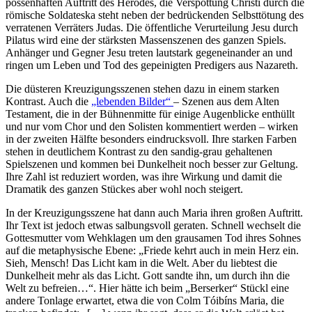
possenhaften Auftritt des Herodes, die Verspottung Christi durch die
römische Soldateska steht neben der bedrückenden Selbsttötung des
verratenen Verräters Judas. Die öffentliche Verurteilung Jesu durch
Pilatus wird eine der stärksten Massenszenen des ganzen Spiels.
Anhänger und Gegner Jesu treten lautstark gegeneinander an und
ringen um Leben und Tod des gepeinigten Predigers aus Nazareth.
Die düsteren Kreuzigungsszenen stehen dazu in einem starken
Kontrast. Auch die
„lebenden Bilder“
– Szenen aus dem Alten
Testament, die in der Bühnenmitte für einige Augenblicke enthüllt
und nur vom Chor und den Solisten kommentiert werden – wirken
in der zweiten Hälfte besonders eindrucksvoll. Ihre starken Farben
stehen in deutlichem Kontrast zu den sandig-grau gehaltenen
Spielszenen und kommen bei Dunkelheit noch besser zur Geltung.
Ihre Zahl ist reduziert worden, was ihre Wirkung und damit die
Dramatik des ganzen Stückes aber wohl noch steigert.
In der Kreuzigungsszene hat dann auch Maria ihren großen Auftritt.
Ihr Text ist jedoch etwas salbungsvoll geraten. Schnell wechselt die
Gottesmutter vom Wehklagen um den grausamen Tod ihres Sohnes
auf die metaphysische Ebene: „Friede kehrt auch in mein Herz ein.
Sieh, Mensch! Das Licht kam in die Welt. Aber du liebtest die
Dunkelheit mehr als das Licht. Gott sandte ihn, um durch ihn die
Welt zu befreien…“. Hier hätte ich beim „Berserker“ Stückl eine
andere Tonlage erwartet, etwa die von Colm Tóibíns Maria, die