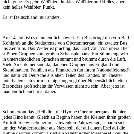
nicht gebe. Es gebe Weißbier, dunkles Weißbier und Helles, aber
kein helles Weißbier. Punkt.
Es ist Deutschland, nur anders.
Am 14. Juli ist es dann endlich soweit. Ein Bus bringt uns von Bad
Kohlgrub an die Stadtgrenze von Oberammergau, ein zweiter Bus
ins Zentrum. Das Wetter ist prächtig, das Dorf voll. Von überall her
strömen Gruppen zum großen Schauspielhaus. Ein Stimmengewirr
in unterschiedlichen Sprachen summt und brummt durch die Luft.
Viele Amerikaner sind da, daneben Gruppen aus England und
Skandinavien, Familien aus Frankreich (an ihrem Nationalfeiertag!)
und natürlich Deutsche aus allen Teilen des Landes. Im Theater
unterhalten sich vor mir einige angeregt über Nebensächlichkeiten.
Besonders groß scheint ihr Vorwissen nicht zu sein. Aber jetzt ist
man endlich auch mal dabei.
Schon ertönt das „Heil dir“, die Hymne Oberammergaus, die hier
jedes Kind kennt. Gleich zu Beginn haben die Kleinen ihren großen
Auftritt. Sie wuseln herum, schwenken Palmzweige, scharen sich
um den Wanderprediger aus Nazareth, der auf einem Esel auf die
Bühne geritten kommt. Es ist ein katalanischer Riesenesel, weil die