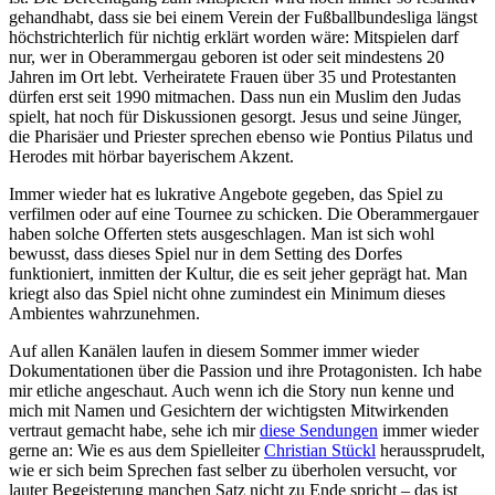
gehandhabt, dass sie bei einem Verein der Fußballbundesliga längst
höchstrichterlich für nichtig erklärt worden wäre: Mitspielen darf
nur, wer in Oberammergau geboren ist oder seit mindestens 20
Jahren im Ort lebt. Verheiratete Frauen über 35 und Protestanten
dürfen erst seit 1990 mitmachen. Dass nun ein Muslim den Judas
spielt, hat noch für Diskussionen gesorgt. Jesus und seine Jünger,
die Pharisäer und Priester sprechen ebenso wie Pontius Pilatus und
Herodes mit hörbar bayerischem Akzent.
Immer wieder hat es lukrative Angebote gegeben, das Spiel zu
verfilmen oder auf eine Tournee zu schicken. Die Oberammergauer
haben solche Offerten stets ausgeschlagen. Man ist sich wohl
bewusst, dass dieses Spiel nur in dem Setting des Dorfes
funktioniert, inmitten der Kultur, die es seit jeher geprägt hat. Man
kriegt also das Spiel nicht ohne zumindest ein Minimum dieses
Ambientes wahrzunehmen.
Auf allen Kanälen laufen in diesem Sommer immer wieder
Dokumentationen über die Passion und ihre Protagonisten. Ich habe
mir etliche angeschaut. Auch wenn ich die Story nun kenne und
mich mit Namen und Gesichtern der wichtigsten Mitwirkenden
vertraut gemacht habe, sehe ich mir
diese Sendungen
immer wieder
gerne an: Wie es aus dem Spielleiter
Christian Stückl
heraussprudelt,
wie er sich beim Sprechen fast selber zu überholen versucht, vor
lauter Begeisterung manchen Satz nicht zu Ende spricht – das ist