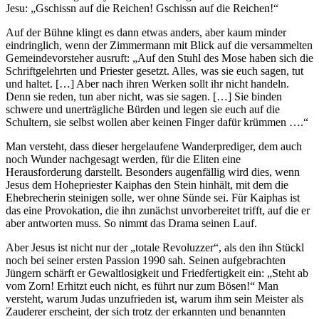
Jesu: „Gschissn auf die Reichen! Gschissn auf die Reichen!“
Auf der Bühne klingt es dann etwas anders, aber kaum minder
eindringlich, wenn der Zimmermann mit Blick auf die versammelten
Gemeindevorsteher ausruft: „Auf den Stuhl des Mose haben sich die
Schriftgelehrten und Priester gesetzt. Alles, was sie euch sagen, tut
und haltet. […] Aber nach ihren Werken sollt ihr nicht handeln.
Denn sie reden, tun aber nicht, was sie sagen. […] Sie binden
schwere und unerträgliche Bürden und legen sie euch auf die
Schultern, sie selbst wollen aber keinen Finger dafür krümmen ….“
Man versteht, dass dieser hergelaufene Wanderprediger, dem auch
noch Wunder nachgesagt werden, für die Eliten eine
Herausforderung darstellt. Besonders augenfällig wird dies, wenn
Jesus dem Hohepriester Kaiphas den Stein hinhält, mit dem die
Ehebrecherin steinigen solle, wer ohne Sünde sei. Für Kaiphas ist
das eine Provokation, die ihn zunächst unvorbereitet trifft, auf die er
aber antworten muss. So nimmt das Drama seinen Lauf.
Aber Jesus ist nicht nur der „totale Revoluzzer“, als den ihn Stückl
noch bei seiner ersten Passion 1990 sah. Seinen aufgebrachten
Jüngern schärft er Gewaltlosigkeit und Friedfertigkeit ein: „Steht ab
vom Zorn! Erhitzt euch nicht, es führt nur zum Bösen!“ Man
versteht, warum Judas unzufrieden ist, warum ihm sein Meister als
Zauderer erscheint, der sich trotz der erkannten und benannten