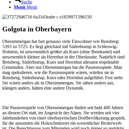
Suche
Menü
Menü
Golgota in Oberbayern
Oberammergau hat fast genauso viele Einwohner wie Bensberg:
5393 zu 5725. Es liegt gleichauf mit Süderbrarup in Schleswig-
Holstein, ist unwesentlich größer als Kues (ohne Bernkastel) und
unwesentlich kleiner als Herrnhut in der Oberlausitz. Natürlich sind
Bensberg, Süderbrarup, Kues und Herrnhut allesamt respektable
Gemeinden. Aber nur Oberammergau hat die Passionsspiele. Man
mag spekulieren, wie die Passionsspiele wären, würden sie in
Bensberg, Süderbrarup, Kues oder Herrnhut aufgeführt. Fest steht:
Sie wären anders als in Oberammergau. Sie sähen anders aus,
klängen anders, hätten eine andere Dynamik.
Die Passionsspiele von Oberammergau finden seit bald 400 Jahren
an diesem Ort statt, im Angesicht der Alpen. Sie werden seit vier
Jahrhunderten von einer oberbayerischen Dorfbevölkerung gespielt,
für die ansonsten die Holzschnitzerei ein wesentlicher Broterwerb
ist. Die Berechtigung zum Mitspielen wird noch immer so restriktiv