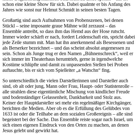
schon eine kleine Show für sich. Dabei qualmte er bis Anfang des
Jahres wie sonst nur Helmut Schmidt in seinen besten Tagen.
Großartig sind auch Aufnahmen von Probenszenen, bei denen
Stückl – seine imposante graue Mähne wild zerzaust – das
Ensemble antreibt, so dass ihm das Hemd aus der Hose rutscht.
Immer wieder schärft er nach, fordert Leidenschaft ein, spricht dabei
jede Zeile stumm mit. Man hat ihn anerkennend als Besessenen und
als Berserker bezeichnet – und das scheint absolut angemessen zu
sein. Schon als Junge trug er den Namen „Bühnenschreck“, weil er
sich immer im Theaterhaus herumtrieb, gerne in irgendwelche
Kostüme schlüpfte und damit zu unpassenden Stellen bei Proben
auftauchte, bis er sich vom Spielleiter „a Watschn“ fing.
So unterschiedlich die vielen Darstellerinnen und Darsteller auch
sind, ob alt oder jung, Mann oder Frau, Haupt- oder Statistenrolle –
alle strahlen diese eigentümliche Mischung von kindlicher Freude
und bodenständiger Gelassenheit, Dankbarkeit und Stolz aus.
Keiner der Hauptdarsteller sei mehr ein regelmäßiger Kirchgänger,
berichten die Medien. Aber ob es die Erfüllung des Gelübdes von
1633 ist oder die Teilhabe an dem sozialen Großereignis – alle sind
begeistert bei der Sache. Das Ensemble reiste sogar nach Israel, um
sich einen eigenen Eindruck von den Orten zu machen, an denen
Jesus gelebt und gewirkt hat.