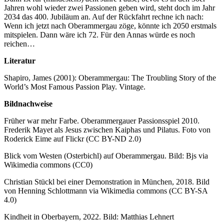
Jahren wohl wieder zwei Passionen geben wird, steht doch im Jahr
2034 das 400. Jubiläum an. Auf der Rückfahrt rechne ich nach:
Wenn ich jetzt nach Oberammergau zöge, könnte ich 2050 erstmals
mitspielen. Dann wäre ich 72. Für den Annas würde es noch
reichen…
Literatur
Shapiro, James (2001):
Oberammergau: The Troubling Story of the
World’s Most Famous Passion Play. Vintage.
Bildnachweise
Früher war mehr Farbe. Oberammergauer Passionsspiel 2010.
Frederik Mayet als Jesus zwischen Kaiphas und Pilatus. Foto von
Roderick Eime
auf Flickr
(CC BY-ND 2.0)
Blick vom Westen (Osterbichl) auf Oberammergau
. Bild: Bjs via
Wikimedia commons (CC0)
Christian Stückl bei einer
Demonstration in München, 2018. Bild
von Henning Schlottmann via Wikimedia commons (CC BY-SA
4.0)
Kindheit in Oberbayern, 2022. Bild: Matthias Lehnert