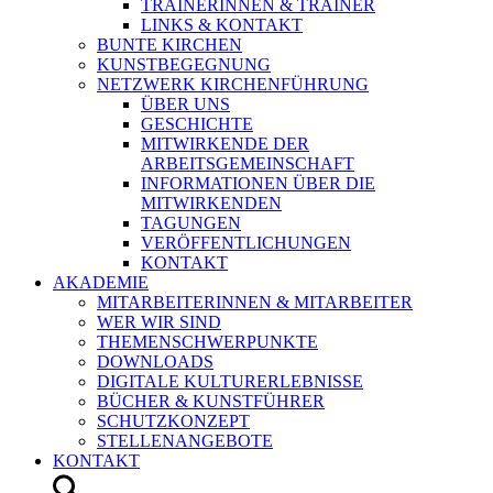
TRAINERINNEN & TRAINER
LINKS & KONTAKT
BUNTE KIRCHEN
KUNSTBEGEGNUNG
NETZWERK KIRCHENFÜHRUNG
ÜBER UNS
GESCHICHTE
MITWIRKENDE DER
ARBEITSGEMEINSCHAFT
INFORMATIONEN ÜBER DIE
MITWIRKENDEN
TAGUNGEN
VERÖFFENTLICHUNGEN
KONTAKT
AKADEMIE
MITARBEITERINNEN & MITARBEITER
WER WIR SIND
THEMENSCHWERPUNKTE
DOWNLOADS
DIGITALE KULTURERLEBNISSE
BÜCHER & KUNSTFÜHRER
SCHUTZKONZEPT
STELLENANGEBOTE
KONTAKT