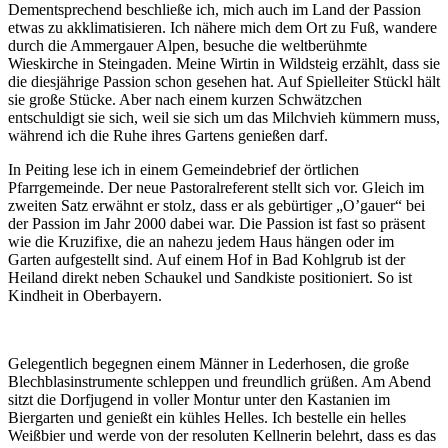
Dementsprechend beschließe ich, mich auch im Land der Passion
etwas zu akklimatisieren. Ich nähere mich dem Ort zu Fuß, wandere
durch die Ammergauer Alpen, besuche die weltberühmte
Wieskirche in Steingaden. Meine Wirtin in Wildsteig erzählt, dass sie
die diesjährige Passion schon gesehen hat. Auf Spielleiter Stückl hält
sie große Stücke. Aber nach einem kurzen Schwätzchen
entschuldigt sie sich, weil sie sich um das Milchvieh kümmern muss,
während ich die Ruhe ihres Gartens genießen darf.
In Peiting lese ich in einem Gemeindebrief der örtlichen
Pfarrgemeinde. Der neue Pastoralreferent stellt sich vor. Gleich im
zweiten Satz erwähnt er stolz, dass er als gebürtiger „O’gauer“ bei
der Passion im Jahr 2000 dabei war. Die Passion ist fast so präsent
wie die Kruzifixe, die an nahezu jedem Haus hängen oder im
Garten aufgestellt sind. Auf einem Hof in Bad Kohlgrub ist der
Heiland direkt neben Schaukel und Sandkiste positioniert. So ist
Kindheit in Oberbayern.
Gelegentlich begegnen einem Männer in Lederhosen, die große
Blechblasinstrumente schleppen und freundlich grüßen. Am Abend
sitzt die Dorfjugend in voller Montur unter den Kastanien im
Biergarten und genießt ein kühles Helles. Ich bestelle ein helles
Weißbier und werde von der resoluten Kellnerin belehrt, dass es das