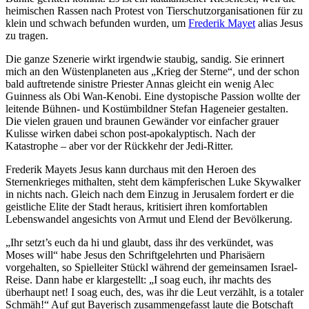
heimischen Rassen nach Protest von Tierschutzorganisationen für zu
klein und schwach befunden wurden, um
Frederik Mayet
alias Jesus
zu tragen.
Die ganze Szenerie wirkt irgendwie staubig, sandig. Sie erinnert
mich an den Wüstenplaneten aus „Krieg der Sterne“, und der schon
bald auftretende sinistre Priester Annas gleicht ein wenig Alec
Guinness als Obi Wan-Kenobi. Eine dystopische Passion wollte der
leitende Bühnen- und Kostümbildner Stefan Hageneier gestalten.
Die vielen grauen und braunen Gewänder vor einfacher grauer
Kulisse wirken dabei schon post-apokalyptisch. Nach der
Katastrophe – aber vor der Rückkehr der Jedi-Ritter.
Frederik Mayets Jesus kann durchaus mit den Heroen des
Sternenkrieges mithalten, steht dem kämpferischen Luke Skywalker
in nichts nach. Gleich nach dem Einzug in Jerusalem fordert er die
geistliche Elite der Stadt heraus, kritisiert ihren komfortablen
Lebenswandel angesichts von Armut und Elend der Bevölkerung.
„Ihr setzt’s euch da hi und glaubt, dass ihr des verkündet, was
Moses will“ habe Jesus den Schriftgelehrten und Pharisäern
vorgehalten, so Spielleiter Stückl während der gemeinsamen Israel-
Reise. Dann habe er klargestellt: „I soag euch, ihr machts des
überhaupt net! I soag euch, des, was ihr die Leut verzählt, is a totaler
Schmäh!“ Auf gut Bayerisch zusammengefasst laute die Botschaft