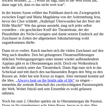
trocken befindet: „[…] wenn ihr sagt, dass er die Welt erlöst hat,
dann sage ich, dass es das nicht wert war“.
In der letzten Szene erfährt das Publikum durch ein Zwiegespräch
zwischen Engel und Maria Magdalena von der Auferstehung Jesu,
bevor der Chor schließt: „Halleluja! Überwunden hat der Herr der
Hölle Macht!“ Wie das genau aussieht, mag sich jeder selbst
vorstellen – ein geschickter Kniff der Theaterleute, der der
Plausibilität des Nicht-Gezeigten und damit seinem Eindruck auf die
Zuschauer in Zeiten der allgemeinen Säkularisierung wohl
zugutekommen dürfte.
Dann ist es vorbei. Rasch machen sich die vielen Zuschauer auf den
Weg nach draußen. Den bei gelungenen Theateraufführungen
üblichen Verbeugungsreigen unter immer wieder aufbrandendem
Applaus gibt es in Oberammergau nicht. Doch ein Wolkenbruch
treibt alle zurück unter das Theaterdach. Dann fügt man sich in das
Schicksal und tritt durch den nachlassenden Regen den Weg zu den
Bussen an. Jeder hat sein Kreuz zu tragen. Aber niemand kommt auf
die Idee,
„Always look on the bright side of life“
zu singen –
immerhin die zentrale Botschaft des zweitwichtigsten Passionsspiels
der Welt. Wobei Stückl und sein Ensemble es wohl gelassen
nähmen.
Noch bis zum 2. Oktober spielen sie in Oberammergau die Passion.
Dann ist für (mindestens) acht Jahre Pause, bevor es in den 30er