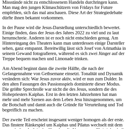
Missstände nicht zu entschlossenem Handeln durchringen kann.
Man mag den jungen Klimaschützern von Fridays for Future
empfehlen, sich das mal anschauen. Diese Art der Strategiedebatte
dürfte ihnen bekannt vorkommen.
In der Pause wird die Jesus-Darstellung unterschiedlich bewertet.
Einige finden, dass der Jesus des Jahres 2022 zu viel und zu laut
herumschreie. Anderen ist er noch nicht entschieden genug. Am
Hintereingang des Theaters kann man unterdessen einige Darsteller
sehen, ganz entspannt. Bereitwillig lässt sich Josef von Arimathäa in
seinem Gewand fotografieren, während es sich zwei Jünger auf der
Treppe bequem machen und Limonade trinken.
Am Abend beginnt dann die zweite Hälfte, die nach der
Gefangennahme von Gethsemane einsetzt. Tonalität und Dynamik
verändern sich: War Jesus zuvor aktiv, wird er nun zum Dulder. In
den alten Fassungen des Passionsspiels dominierte dieser Modus.
Die größte Sprechrolle war nicht die des Jesus, sondern die des
Hohepriesters Kaiphas. Erst in den letzten Jahrzehnten hat man
mehr und mehr Szenen aus dem Leben Jesu hinzugenommen, um
die Botschaft und damit auch die Gründe für Verurteilung und Tod
begreiflich zu machen.
Der zweite Teil erscheint insgesamt weniger homogen als der erste.
Das finstere Ränkespiel um Kaiphas und Pilatus wechselt mit dem