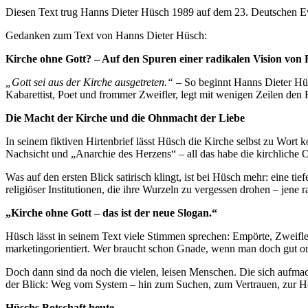
Diesen Text trug Hanns Dieter Hüsch 1989 auf dem 23. Deutschen Ev
Gedanken zum Text von Hanns Dieter Hüsch:
Kirche ohne Gott? – Auf den Spuren einer radikalen Vision von
„Gott sei aus der Kirche ausgetreten.“
– So beginnt Hanns Dieter Hüsc
Kabarettist, Poet und frommer Zweifler, legt mit wenigen Zeilen den
Die Macht der Kirche und die Ohnmacht der Liebe
In seinem fiktiven Hirtenbrief lässt Hüsch die Kirche selbst zu Wort k
Nachsicht und „Anarchie des Herzens“ – all das habe die kirchliche O
Was auf den ersten Blick satirisch klingt, ist bei Hüsch mehr: eine tie
religiöser Institutionen, die ihre Wurzeln zu vergessen drohen – jene r
„Kirche ohne Gott – das ist der neue Slogan.“
Hüsch lässt in seinem Text viele Stimmen sprechen: Empörte, Zweifler,
marketingorientiert. Wer braucht schon Gnade, wenn man doch gut org
Doch dann sind da noch die vielen, leisen Menschen. Die sich aufma
der Blick: Weg vom System – hin zum Suchen, zum Vertrauen, zur Ho
Hüschs Botschaft heute