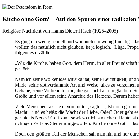
Kirche ohne Gott? – Auf den Spuren einer radikalen
Religiöse Nachricht von Hanns Dieter Hüsch (1925–2005)
Es ging ein wenig schnell und war auch ein wenig flüchtig – fas
wollten das natürlich nicht glauben, ist ja logisch. „Lüge, Pr
folgendes erzählten:
„Wir, die Kirche, haben Gott, dem Herrn, in aller Freundschaf
gestört:
Nämlich seine wolkenlose Musikalität, seine Leichtigkeit, und 
Milde, seine gottverdammte Art und Weise, alles zu verzeihen u
Gehabe, seine Vorliebe für die, die gar nicht an ihn glauben. S
Größe und vor allem seine Anarchie des Herzens. Darum haben w
Viele Menschen, als sie davon hörten, sagten: „Ist doch gar nich
Macht – und es heißt: die Macht der Liebe. Oder? Oder geht e
gar nichts Neues! Gott kann sowieso nichts machen. Heute ist do
richtigen Zeit das Steuer rumgeworfen. Kirche ohne Gott – das 
Doch den größten Teil der Menschen sah man hin und her durch a