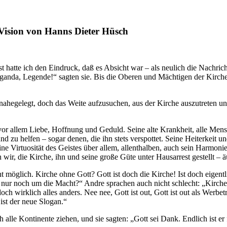
 Vision von Hanns Dieter Hüsch
t hatte ich den Eindruck, daß es Absicht war – als neulich die Nachricht
opaganda, Legende!“ sagten sie. Bis die Oberen und Mächtigen der Kirch
t nahegelegt, doch das Weite aufzusuchen, aus der Kirche auszutreten 
vor allem Liebe, Hoffnung und Geduld. Seine alte Krankheit, alle Mensc
nd zu helfen – sogar denen, die ihn stets verspottet. Seine Heiterkeit 
eine Virtuosität des Geistes über allem, allenthalben, auch sein Harmon
ir, die Kirche, ihn und seine große Güte unter Hausarrest gestellt – ä
t möglich. Kirche ohne Gott? Gott ist doch die Kirche! Ist doch eigentli
s nur noch um die Macht?“ Andre sprachen auch nicht schlecht: „Kirche
ch wirklich alles anders. Nee nee, Gott ist out, Gott ist out als Werbe
ist der neue Slogan.“
lle Kontinente ziehen, und sie sagten: „Gott sei Dank. Endlich ist er