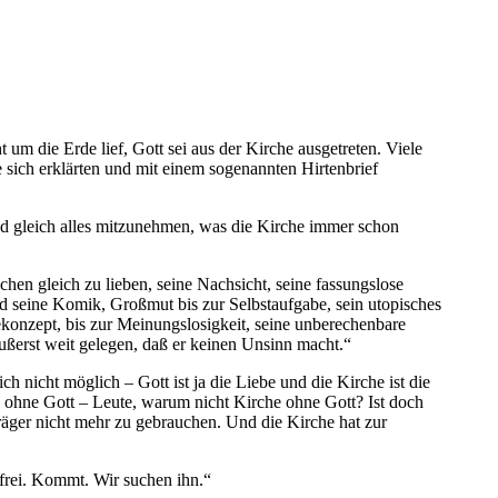
 um die Erde lief, Gott sei aus der Kirche ausgetreten. Viele
e sich erklärten und mit einem sogenannten Hirtenbrief
und gleich alles mitzunehmen, was die Kirche immer schon
hen gleich zu lieben, seine Nachsicht, seine fassungslose
und seine Komik, Großmut bis zur Selbstaufgabe, sein utopisches
iekonzept, bis zur Meinungslosigkeit, seine unberechenbare
ußerst weit gelegen, daß er keinen Unsinn macht.“
ch nicht möglich – Gott ist ja die Liebe und die Kirche ist die
 ohne Gott – Leute, warum nicht Kirche ohne Gott? Ist doch
träger nicht mehr zu gebrauchen. Und die Kirche hat zur
 frei. Kommt. Wir suchen ihn.“