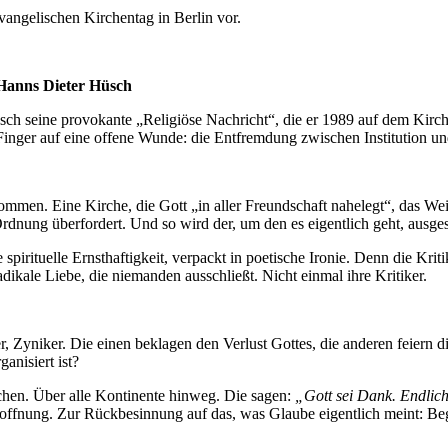
angelischen Kirchentag in Berlin vor.
 Hanns Dieter Hüsch
h seine provokante „Religiöse Nachricht“, die er 1989 auf dem Kirchen
 Finger auf eine offene Wunde: die Entfremdung zwischen Institution u
ommen. Eine Kirche, die Gott „in aller Freundschaft nahelegt“, das Weit
rdnung überfordert. Und so wird der, um den es eigentlich geht, ausges
fe spirituelle Ernsthaftigkeit, verpackt in poetische Ironie. Denn die Kr
adikale Liebe, die niemanden ausschließt. Nicht einmal ihre Kritiker.
 Zyniker. Die einen beklagen den Verlust Gottes, die anderen feiern di
anisiert ist?
chen. Über alle Kontinente hinweg. Die sagen:
„Gott sei Dank. Endlich
ffnung. Zur Rückbesinnung auf das, was Glaube eigentlich meint: Beg