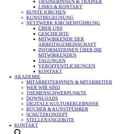
TRAINERINNEN & TRAINER
LINKS & KONTAKT
BUNTE KIRCHEN
KUNSTBEGEGNUNG
NETZWERK KIRCHENFÜHRUNG
ÜBER UNS
GESCHICHTE
MITWIRKENDE DER
ARBEITSGEMEINSCHAFT
INFORMATIONEN ÜBER DIE
MITWIRKENDEN
TAGUNGEN
VERÖFFENTLICHUNGEN
KONTAKT
AKADEMIE
MITARBEITERINNEN & MITARBEITER
WER WIR SIND
THEMENSCHWERPUNKTE
DOWNLOADS
DIGITALE KULTURERLEBNISSE
BÜCHER & KUNSTFÜHRER
SCHUTZKONZEPT
STELLENANGEBOTE
KONTAKT