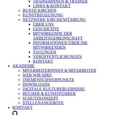
TRAINERINNEN & TRAINER
LINKS & KONTAKT
BUNTE KIRCHEN
KUNSTBEGEGNUNG
NETZWERK KIRCHENFÜHRUNG
ÜBER UNS
GESCHICHTE
MITWIRKENDE DER
ARBEITSGEMEINSCHAFT
INFORMATIONEN ÜBER DIE
MITWIRKENDEN
TAGUNGEN
VERÖFFENTLICHUNGEN
KONTAKT
AKADEMIE
MITARBEITERINNEN & MITARBEITER
WER WIR SIND
THEMENSCHWERPUNKTE
DOWNLOADS
DIGITALE KULTURERLEBNISSE
BÜCHER & KUNSTFÜHRER
SCHUTZKONZEPT
STELLENANGEBOTE
KONTAKT