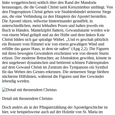
linke weggebrochen) seitlich über den Rand der Mandorla
herausragen, die die Gestalt Christi samt Kreuznimbus umfängt. Von
den Fingerspitzen Christi gehen wie Strahlenbündel steinerne Stege
aus, die eine Verbindung zu den Häuptern der Apostel herstellen.
Die Apostel sitzen, teilweise hintereinander gestaffelt, in
unterschiedlichen, meist lebhaften Posen und halten jeweils ein
Buch in Händen. Mantelzipfel flattern, Gewandsäume werden wie
von einem Wind gelüpft und an der Hüfte und dem linken Knie
Christi bilden sich gar spiralige Wirbel. „Und es geschah plötzlich
ein Brausen vom Himmel wie von einem gewaltigen Wind und
erfüllte das ganze Haus, in dem sie saßen“ (Apg 2,2). Die Figuren
mit ihren bewegten Gewändern erscheinen wie von diesem Sturm
erfasst. Der moderne Betrachter, an Abstraktion gewöhnt, könnte in
den ungeheuer dynamischen und betörend schönen Faltenspiralen
auf dem Gewand Christi im Zentrum des Tympanons ein Symbol
für das Wehen des Geistes erkennen. Die steinernen Stege bleiben
nüchterne Hilfslinien, während die Figuren und ihre Gewänder
lebendig werden.
Detail mit thronendem Christus
Doch anders als in der Pfingsterzählung der Apostelgeschichte ist
hier, wie beispielsweise auch auf der Holztür von St. Maria im