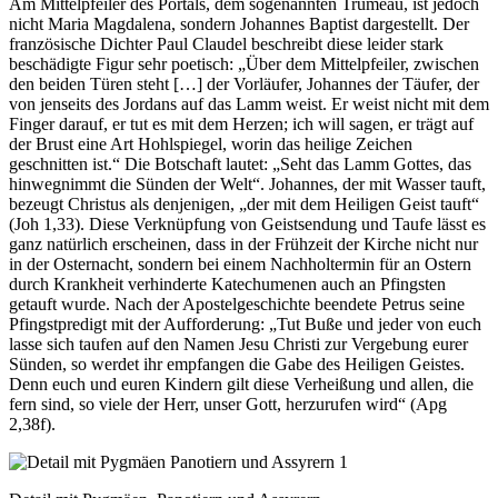
Am Mittelpfeiler des Portals, dem sogenannten Trumeau, ist jedoch
nicht Maria Magdalena, sondern Johannes Baptist dargestellt. Der
französische Dichter Paul Claudel beschreibt diese leider stark
beschädigte Figur sehr poetisch: „Über dem Mittelpfeiler, zwischen
den beiden Türen steht […] der Vorläufer, Johannes der Täufer, der
von jenseits des Jordans auf das Lamm weist. Er weist nicht mit dem
Finger darauf, er tut es mit dem Herzen; ich will sagen, er trägt auf
der Brust eine Art Hohlspiegel, worin das heilige Zeichen
geschnitten ist.“ Die Botschaft lautet: „Seht das Lamm Gottes, das
hinwegnimmt die Sünden der Welt“. Johannes, der mit Wasser tauft,
bezeugt Christus als denjenigen, „der mit dem Heiligen Geist tauft“
(Joh 1,33). Diese Verknüpfung von Geistsendung und Taufe lässt es
ganz natürlich erscheinen, dass in der Frühzeit der Kirche nicht nur
in der Osternacht, sondern bei einem Nachholtermin für an Ostern
durch Krankheit verhinderte Katechumenen auch an Pfingsten
getauft wurde. Nach der Apostelgeschichte beendete Petrus seine
Pfingstpredigt mit der Aufforderung: „Tut Buße und jeder von euch
lasse sich taufen auf den Namen Jesu Christi zur Vergebung eurer
Sünden, so werdet ihr empfangen die Gabe des Heiligen Geistes.
Denn euch und euren Kindern gilt diese Verheißung und allen, die
fern sind, so viele der Herr, unser Gott, herzurufen wird“ (Apg
2,38f).