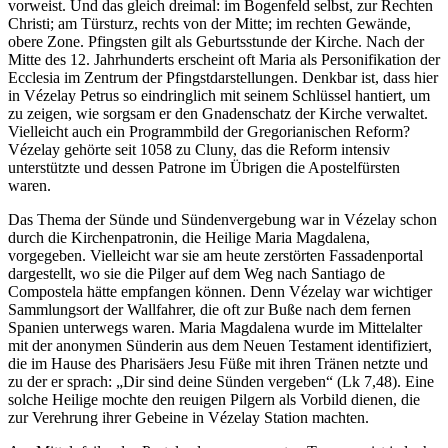
vorweist. Und das gleich dreimal: im Bogenfeld selbst, zur Rechten
Christi; am Türsturz, rechts von der Mitte; im rechten Gewände,
obere Zone. Pfingsten gilt als Geburtsstunde der Kirche. Nach der
Mitte des 12. Jahrhunderts erscheint oft Maria als Personifikation der
Ecclesia im Zentrum der Pfingstdarstellungen. Denkbar ist, dass hier
in Vézelay Petrus so eindringlich mit seinem Schlüssel hantiert, um
zu zeigen, wie sorgsam er den Gnadenschatz der Kirche verwaltet.
Vielleicht auch ein Programmbild der Gregorianischen Reform?
Vézelay gehörte seit 1058 zu Cluny, das die Reform intensiv
unterstützte und dessen Patrone im Übrigen die Apostelfürsten
waren.
Das Thema der Sünde und Sündenvergebung war in Vézelay schon
durch die Kirchenpatronin, die Heilige Maria Magdalena,
vorgegeben. Vielleicht war sie am heute zerstörten Fassadenportal
dargestellt, wo sie die Pilger auf dem Weg nach Santiago de
Compostela hätte empfangen können. Denn Vézelay war wichtiger
Sammlungsort der Wallfahrer, die oft zur Buße nach dem fernen
Spanien unterwegs waren. Maria Magdalena wurde im Mittelalter
mit der anonymen Sünderin aus dem Neuen Testament identifiziert,
die im Hause des Pharisäers Jesu Füße mit ihren Tränen netzte und
zu der er sprach: „Dir sind deine Sünden vergeben“ (Lk 7,48). Eine
solche Heilige mochte den reuigen Pilgern als Vorbild dienen, die
zur Verehrung ihrer Gebeine in Vézelay Station machten.