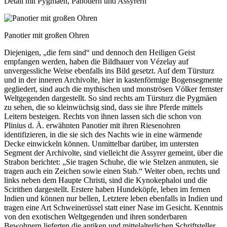
Detail mit Pygmäen, Panotiern und Assyrern
Panotier mit großen Ohren
Diejenigen, „die fern sind“ und dennoch den Heiligen Geist
empfangen werden, haben die Bildhauer von Vézelay auf
unvergessliche Weise ebenfalls ins Bild gesetzt. Auf dem Türsturz
und in der inneren Archivolte, hier in kastenförmige Bogensegmente
gegliedert, sind auch die mythischen und monströsen Völker fernster
Weltgegenden dargestellt. So sind rechts am Türsturz die Pygmäen
zu sehen, die so kleinwüchsig sind, dass sie ihre Pferde mittels
Leitern besteigen. Rechts von ihnen lassen sich die schon von
Plinius d. Ä. erwähnten Panotier mit ihren Riesenohren
identifizieren, in die sie sich des Nachts wie in eine wärmende
Decke einwickeln können. Unmittelbar darüber, im untersten
Segment der Archivolte, sind vielleicht die Assyrer gemeint, über die
Strabon berichtet: „Sie tragen Schuhe, die wie Stelzen anmuten, sie
tragen auch ein Zeichen sowie einen Stab.“ Weiter oben, rechts und
links neben dem Haupte Christi, sind die Kynokephaloi und die
Scirithen dargestellt. Erstere haben Hundeköpfe, leben im fernen
Indien und können nur bellen, Letztere leben ebenfalls in Indien und
tragen eine Art Schweinerüssel statt einer Nase im Gesicht. Kenntnis
von den exotischen Weltgegenden und ihren sonderbaren
Bewohnern lieferten die antiken und mittelalterlichen Schriftsteller.