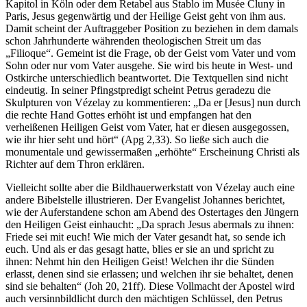
Kapitol in Köln oder dem Retabel aus Stablo im Musée Cluny in
Paris, Jesus gegenwärtig und der Heilige Geist geht von ihm aus.
Damit scheint der Auftraggeber Position zu beziehen in dem damals
schon Jahrhunderte währenden theologischen Streit um das
„Filioque“. Gemeint ist die Frage, ob der Geist vom Vater und vom
Sohn oder nur vom Vater ausgehe. Sie wird bis heute in West- und
Ostkirche unterschiedlich beantwortet. Die Textquellen sind nicht
eindeutig. In seiner Pfingstpredigt scheint Petrus geradezu die
Skulpturen von Vézelay zu kommentieren: „Da er [Jesus] nun durch
die rechte Hand Gottes erhöht ist und empfangen hat den
verheißenen Heiligen Geist vom Vater, hat er diesen ausgegossen,
wie ihr hier seht und hört“ (Apg 2,33). So ließe sich auch die
monumentale und gewissermaßen „erhöhte“ Erscheinung Christi als
Richter auf dem Thron erklären.
Vielleicht sollte aber die Bildhauerwerkstatt von Vézelay auch eine
andere Bibelstelle illustrieren. Der Evangelist Johannes berichtet,
wie der Auferstandene schon am Abend des Ostertages den Jüngern
den Heiligen Geist einhaucht: „Da sprach Jesus abermals zu ihnen:
Friede sei mit euch! Wie mich der Vater gesandt hat, so sende ich
euch. Und als er das gesagt hatte, blies er sie an und spricht zu
ihnen: Nehmt hin den Heiligen Geist! Welchen ihr die Sünden
erlasst, denen sind sie erlassen; und welchen ihr sie behaltet, denen
sind sie behalten“ (Joh 20, 21ff). Diese Vollmacht der Apostel wird
auch versinnbildlicht durch den mächtigen Schlüssel, den Petrus