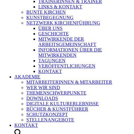
TRAINERINNEN & TRAINER
LINKS & KONTAKT
BUNTE KIRCHEN
KUNSTBEGEGNUNG
NETZWERK KIRCHENFÜHRUNG
ÜBER UNS
GESCHICHTE
MITWIRKENDE DER
ARBEITSGEMEINSCHAFT
INFORMATIONEN ÜBER DIE
MITWIRKENDEN
TAGUNGEN
VERÖFFENTLICHUNGEN
KONTAKT
AKADEMIE
MITARBEITERINNEN & MITARBEITER
WER WIR SIND
THEMENSCHWERPUNKTE
DOWNLOADS
DIGITALE KULTURERLEBNISSE
BÜCHER & KUNSTFÜHRER
SCHUTZKONZEPT
STELLENANGEBOTE
KONTAKT