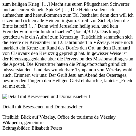
zum heiligen Krieg! […] Macht aus euren Pflugscharen Schwerter
und aus euren Sicheln Spieße! […] Die Heiden sollen sich
aufmachen und heraufkommen zum Tal Joschafat; denn dort will ich
sitzen und richten alle Heiden ringsum. Greift zur Sichel, denn die
Ernte ist reif! […] Dann wird Jerusalem heilig sein, und kein
Fremder wird mehr hindurchziehen“ (Joel 4,9-17). Das klingt
geradezu wie ein Aufruf zum Kreuzzug. Tatsächlich sammelten sich
die Heere der Kreuzritter im 12. Jahrhundert in Vézelay. Heute noch
markiert ein Kreuz am Rand des Dorfes den Ort, an dem Bernhard
von Clairvaux den Kreuzzug gepredigt hat. In gewisser Weise ist
der Kreuzzugsgedanke aber die Perversion des Missionsauftrages an
die Apostel. Die Kreuzritter hatten die Pfingstbotschaft gründlich
missverstanden. Und das wunderbare Tympanon von Vézelay wohl
auch. Erinnern wir uns: Der Gruß Jesu am Abend des Ostertages,
bevor er den Jüngern den Heiligen Geist einhauchte, lautete: „Friede
sei mit euch.“.
Detail mit Besessenen und Dornauszieher
Titelbild: Blick auf Vézelay, Office de tourisme de Vézelay,
Wikipedia, gemeinfrei
Beitragsbilder: Elisabeth Peters