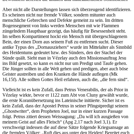
Aber nicht alle Darstellungen lassen sich überzeugend identifizieren.
Es scheinen nicht nur fremde Völker, sondern mitunter auch
menschliche Gebrechen und Defekte gemeint zu sein. Im dritten
Bogensegment von links werden Menschen mit wie Flammen
züngelndem Haupthaar gezeigt, das häufig für Besessenheit steht.
Im selben Kompartiment hockt ein Mensch mit übergeschlagenem
Bein, der einen Dorn aus seinem Fuß zu entfernen sucht. Dieser
antike Typus des „Dornausziehers“ wurde im Mittelalter als Sinnbild
des Heidentums gedeutet bzw. des Sünders, den der Stachel der
Sünde quält. Sieht man in Vézelay auch den Missionsauftrag Jesu
ins Bild gesetzt, so kann es nicht nur um Predigt und Taufe gehen.
Die Jünger sollten in alle Welt gehen und predigen, aber auch böse
Geister austreiben und den Kranken die Hände auflegen (Mk
16,15f). Alle sollten Gottes Heil erfahren, auch die, „die fern sind“.
Vielleicht ist es kein Zufall, dass Petrus Venerabilis, der als Prior in
Vézelay wirkte, bevor er 1122 zum Abt von Cluny gewählt wurde,
die erste Koranübersetzung ins Lateinische initiierte. Sicher ist es
kein Zufall, dass der Apostel Petrus in seiner Pfingstpredigt seinem
„Ghostwriter“, dem Propheten Joel, nur in einer kurzen Passage
folgt. Petrus zitiert dessen Weissagung: „Da will ich ausgießen von
meinem Geist auf alles Fleisch“ (Apg 2,17 nach Joel 3,1). Er
verschweigt indessen die auf diese Sätze folgende Kriegsansage an
die fremden Völker: „Ruft dies aus unter den Heiden! Bereitet euch