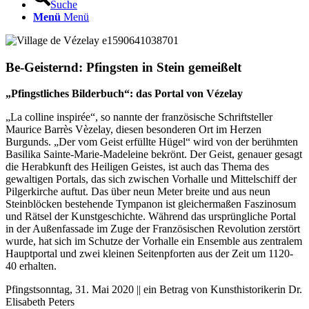
Suche
Menü
Menü
Be-Geisternd: Pfingsten in Stein gemeißelt
„Pfingstliches Bilderbuch“: das Portal von Vézelay
„La colline inspirée“, so nannte der französische Schriftsteller
Maurice Barrès Vèzelay, diesen besonderen Ort im Herzen
Burgunds. „Der vom Geist erfüllte Hügel“ wird von der berühmten
Basilika Sainte-Marie-Madeleine bekrönt. Der Geist, genauer gesagt
die Herabkunft des Heiligen Geistes, ist auch das Thema des
gewaltigen Portals, das sich zwischen Vorhalle und Mittelschiff der
Pilgerkirche auftut. Das über neun Meter breite und aus neun
Steinblöcken bestehende Tympanon ist gleichermaßen Faszinosum
und Rätsel der Kunstgeschichte. Während das ursprüngliche Portal
in der Außenfassade im Zuge der Französischen Revolution zerstört
wurde, hat sich im Schutze der Vorhalle ein Ensemble aus zentralem
Hauptportal und zwei kleinen Seitenpforten aus der Zeit um 1120-
40 erhalten.
Pfingstsonntag, 31. Mai 2020 || ein Betrag von Kunsthistorikerin Dr.
Elisabeth Peters