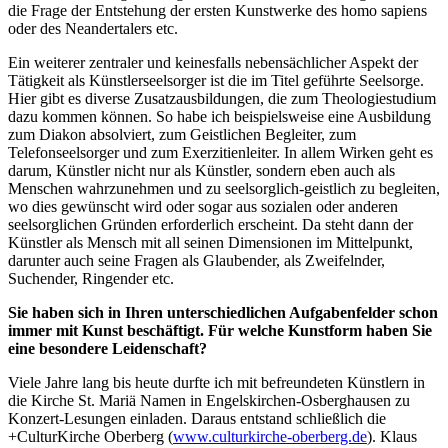
die Frage der Entstehung der ersten Kunstwerke des homo sapiens
oder des Neandertalers etc.
Ein weiterer zentraler und keinesfalls nebensächlicher Aspekt der
Tätigkeit als Künstlerseelsorger ist die im Titel geführte Seelsorge.
Hier gibt es diverse Zusatzausbildungen, die zum Theologiestudium
dazu kommen können. So habe ich beispielsweise eine Ausbildung
zum Diakon absolviert, zum Geistlichen Begleiter, zum
Telefonseelsorger und zum Exerzitienleiter. In allem Wirken geht es
darum, Künstler nicht nur als Künstler, sondern eben auch als
Menschen wahrzunehmen und zu seelsorglich-geistlich zu begleiten,
wo dies gewünscht wird oder sogar aus sozialen oder anderen
seelsorglichen Gründen erforderlich erscheint. Da steht dann der
Künstler als Mensch mit all seinen Dimensionen im Mittelpunkt,
darunter auch seine Fragen als Glaubender, als Zweifelnder,
Suchender, Ringender etc.
Sie haben sich in Ihren unterschiedlichen Aufgabenfelder schon
immer mit Kunst beschäftigt. Für welche Kunstform haben Sie
eine besondere Leidenschaft?
Viele Jahre lang bis heute durfte ich mit befreundeten Künstlern in
die Kirche St. Mariä Namen in Engelskirchen-Osberghausen zu
Konzert-Lesungen einladen. Daraus entstand schließlich die
+CulturKirche Oberberg (
www.culturkirche-oberberg.de
). Klaus