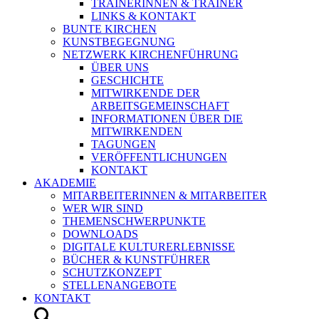
TRAINERINNEN & TRAINER
LINKS & KONTAKT
BUNTE KIRCHEN
KUNSTBEGEGNUNG
NETZWERK KIRCHENFÜHRUNG
ÜBER UNS
GESCHICHTE
MITWIRKENDE DER
ARBEITSGEMEINSCHAFT
INFORMATIONEN ÜBER DIE
MITWIRKENDEN
TAGUNGEN
VERÖFFENTLICHUNGEN
KONTAKT
AKADEMIE
MITARBEITERINNEN & MITARBEITER
WER WIR SIND
THEMENSCHWERPUNKTE
DOWNLOADS
DIGITALE KULTURERLEBNISSE
BÜCHER & KUNSTFÜHRER
SCHUTZKONZEPT
STELLENANGEBOTE
KONTAKT