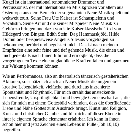
Kugel ist ein international renommierter Drummer und
Percussionist, der mit internationalen Musikgrößen vor allem aus
Osteuropa aus dem Bereich der sogenannten Neue Musik spielt und
weltweit tourt. Seine Frau Ute Kaiser ist Schauspielerin und
Vocalistin. Seine Art und die seiner Mitspieler Neue Musik zu
Gehör zu bringen und dazu von Ute Kaiser klassische Text von
Hildegard von Bingen, Edith Stein, Dag Hammarskjöld, Hilde
Domin oder beispielsweise Angelus Silesius vorgetragen zu
bekommen, berührt und begeistert mich. Das ist nach meinem
Empfinden eine sehr feine und tief gehende Musik, die einen und
mich jedenfalls nach Innen führt und ermöglicht, dass die
vorgetragenen Texte eine unglaubliche Kraft entfalten und ganz neu
zur Wirkung kommen können.
Wie an Performances, also an theatralisch tänzerisch-gestalterischen
Aktionen, so schätze ich auch an Neuer Musik die ungemein
kreative Lebendigkeit, vielfache und durchaus inszenierte
Spontanität und Rhythmik. Für mich strahlt das ansteckende
Lebensfreude, Ursprünglichkeit und bewegte Gemeinschaft aus, die
sich für mich mit einem Gottesbild verbinden, dass die überfließende
Liebe und Nähe Gottes zum Ausdruck bringt. Kunst und Religion,
Kunst und christlicher Glaube sind für mich auf dieser Ebene in
ihrer je eigenen Sprache elementar erfahrbar. Ich kann in ihnen
schon hier und jetzt Zeichen eines Lebens in Fülle (Joh 10,10)
begreifen.