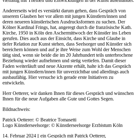
vielfältig mit Themen und Entwicklungen in der Kunst auseinander.
Andererseits wird es verstärkt darum gehen, dass Gespräch von
unserem Glauben her vor allem mit jungen Künstlern/innen und
deren neueren künstlerischen Ausdrucksformen zu suchen. Der
Kölner Kardinal Frings, hat, angeregt durch die französische Kath.
Kirche, 1950 in Köln den Aschermittwoch der Künstler ins Leben
gerufen. Dies auch aus der Einsicht, dass Kirche und Glaube in
tiefer Relation zur Kunst stehen, dass Seelsorger und Künstler sich
bereichern können und auf je ihre Weise zum Wohl der Menschen
tätig sind, wenn sie beide die im 20 Jahrhundert teils unterbrochene
Beziehung wieder aufnehmen und stetig vertiefen. Damit dieser
Faden weiterläuft und neue Akzente erhält, halte ich das Gespräch
mit jungen Künstlern/innen für unverzichtbar und allerdings auch
ausbaufähig. Hier versuche ich gerade erste Initiativen zu
entwickeln.
Herr Oetterer, wir danken Ihnen für dieses Gespräch und wünschen
Ihnen für die neue Aufgaben alle Gute und Gottes Segen.
Bildnachweis:
Patrick Oetterer: © Beatrice Tomasetti
Logo Künstlerseelsorge: © Künstlerseelsorge Erzbistum Köln
14. Februar 2024 || ein Gespräch mit Patrick Oetterer,