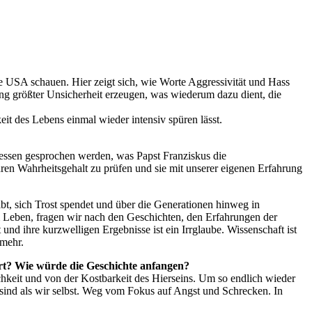
ie USA schauen. Hier zeigt sich, wie Worte Aggressivität und Hass
ng größter Unsicherheit erzeugen, was wiederum dazu dient, die
eit des Lebens einmal wieder intensiv spüren lässt.
dessen gesprochen werden, was Papst Franziskus die
hren Wahrheitsgehalt zu prüfen und sie mit unserer eigenen Erfahrung
gibt, sich Trost spendet und über die Generationen hinweg in
 Leben, fragen wir nach den Geschichten, den Erfahrungen der
nd ihre kurzwelligen Ergebnisse ist ein Irrglaube. Wissenschaft ist
 mehr.
dert? Wie würde die Geschichte anfangen?
hkeit und von der Kostbarkeit des Hierseins. Um so endlich wieder
 sind als wir selbst. Weg vom Fokus auf Angst und Schrecken. In