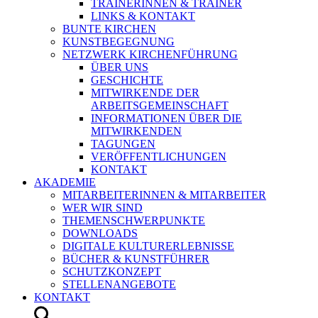
TRAINERINNEN & TRAINER
LINKS & KONTAKT
BUNTE KIRCHEN
KUNSTBEGEGNUNG
NETZWERK KIRCHENFÜHRUNG
ÜBER UNS
GESCHICHTE
MITWIRKENDE DER
ARBEITSGEMEINSCHAFT
INFORMATIONEN ÜBER DIE
MITWIRKENDEN
TAGUNGEN
VERÖFFENTLICHUNGEN
KONTAKT
AKADEMIE
MITARBEITERINNEN & MITARBEITER
WER WIR SIND
THEMENSCHWERPUNKTE
DOWNLOADS
DIGITALE KULTURERLEBNISSE
BÜCHER & KUNSTFÜHRER
SCHUTZKONZEPT
STELLENANGEBOTE
KONTAKT