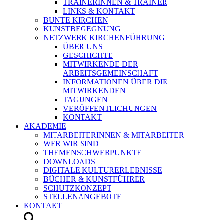
TRAINERINNEN & TRAINER
LINKS & KONTAKT
BUNTE KIRCHEN
KUNSTBEGEGNUNG
NETZWERK KIRCHENFÜHRUNG
ÜBER UNS
GESCHICHTE
MITWIRKENDE DER
ARBEITSGEMEINSCHAFT
INFORMATIONEN ÜBER DIE
MITWIRKENDEN
TAGUNGEN
VERÖFFENTLICHUNGEN
KONTAKT
AKADEMIE
MITARBEITERINNEN & MITARBEITER
WER WIR SIND
THEMENSCHWERPUNKTE
DOWNLOADS
DIGITALE KULTURERLEBNISSE
BÜCHER & KUNSTFÜHRER
SCHUTZKONZEPT
STELLENANGEBOTE
KONTAKT