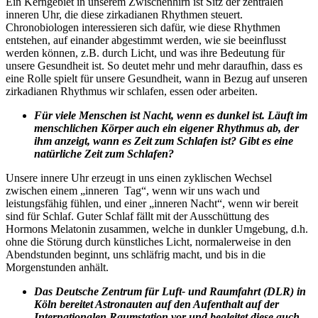
Ein Kerngebiet in unserem Zwischenhirn ist Sitz der zentralen
inneren Uhr, die diese zirkadianen Rhythmen steuert.
Chronobiologen interessieren sich dafür, wie diese Rhythmen
entstehen, auf einander abgestimmt werden, wie sie beeinflusst
werden können, z.B. durch Licht, und was ihre Bedeutung für
unsere Gesundheit ist. So deutet mehr und mehr daraufhin, dass es
eine Rolle spielt für unsere Gesundheit, wann in Bezug auf unseren
zirkadianen Rhythmus wir schlafen, essen oder arbeiten.
Für viele Menschen ist Nacht, wenn es dunkel ist. Läuft im
menschlichen Körper auch ein eigener Rhythmus ab, der
ihm anzeigt, wann es Zeit zum Schlafen ist? Gibt es eine
natürliche Zeit zum Schlafen?
Unsere innere Uhr erzeugt in uns einen zyklischen Wechsel
zwischen einem „inneren Tag“, wenn wir uns wach und
leistungsfähig fühlen, und einer „inneren Nacht“, wenn wir bereit
sind für Schlaf. Guter Schlaf fällt mit der Ausschüttung des
Hormons Melatonin zusammen, welche in dunkler Umgebung, d.h.
ohne die Störung durch künstliches Licht, normalerweise in den
Abendstunden beginnt, uns schläfrig macht, und bis in die
Morgenstunden anhält.
Das Deutsche Zentrum für Luft- und Raumfahrt (DLR) in
Köln bereitet Astronauten auf den Aufenthalt auf der
Internationalen Raumstation vor und begleitet diese auch