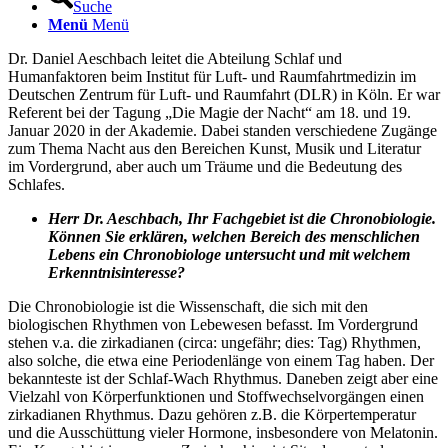
Suche
Menü
Menü
Dr. Daniel Aeschbach leitet die Abteilung Schlaf und
Humanfaktoren beim Institut für Luft- und Raumfahrtmedizin im
Deutschen Zentrum für Luft- und Raumfahrt (DLR) in Köln. Er war
Referent bei der Tagung „Die Magie der Nacht“ am 18. und 19.
Januar 2020 in der Akademie. Dabei standen verschiedene Zugänge
zum Thema Nacht aus den Bereichen Kunst, Musik und Literatur
im Vordergrund, aber auch um Träume und die Bedeutung des
Schlafes.
Herr Dr. Aeschbach, Ihr Fachgebiet ist die Chronobiologie.
Können Sie erklären, welchen Bereich des menschlichen
Lebens ein Chronobiologe untersucht und mit welchem
Erkenntnisinteresse?
Die Chronobiologie ist die Wissenschaft, die sich mit den
biologischen Rhythmen von Lebewesen befasst. Im Vordergrund
stehen v.a. die zirkadianen (circa: ungefähr; dies: Tag) Rhythmen,
also solche, die etwa eine Periodenlänge von einem Tag haben. Der
bekannteste ist der Schlaf-Wach Rhythmus. Daneben zeigt aber eine
Vielzahl von Körperfunktionen und Stoffwechselvorgängen einen
zirkadianen Rhythmus. Dazu gehören z.B. die Körpertemperatur
und die Ausschüttung vieler Hormone, insbesondere von Melatonin.