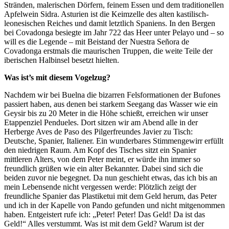
Stränden, malerischen Dörfern, feinem Essen und dem traditionellen
Apfelwein Sidra. Asturien ist die Keimzelle des alten kastilisch-
leonesischen Reiches und damit letztlich Spaniens. In den Bergen
bei Covadonga besiegte im Jahr 722 das Heer unter Pelayo und – so
will es die Legende – mit Beistand der Nuestra Señora de
Covadonga erstmals die maurischen Truppen, die weite Teile der
iberischen Halbinsel besetzt hielten.
Was ist’s mit diesem Vogelzug?
Nachdem wir bei Buelna die bizarren Felsformationen der Bufones
passiert haben, aus denen bei starkem Seegang das Wasser wie ein
Geysir bis zu 20 Meter in die Höhe schießt, erreichen wir unser
Etappenziel Pendueles. Dort sitzen wir am Abend alle in der
Herberge Aves de Paso des Pilgerfreundes Javier zu Tisch:
Deutsche, Spanier, Italiener. Ein wunderbares Stimmengewirr erfüllt
den niedrigen Raum. Am Kopf des Tisches sitzt ein Spanier
mittleren Alters, von dem Peter meint, er würde ihn immer so
freundlich grüßen wie ein alter Bekannter. Dabei sind sich die
beiden zuvor nie begegnet. Da nun geschieht etwas, das ich bis an
mein Lebensende nicht vergessen werde: Plötzlich zeigt der
freundliche Spanier das Plastiketui mit dem Geld herum, das Peter
und ich in der Kapelle von Pando gefunden und nicht mitgenommen
haben. Entgeistert rufe ich: „Peter! Peter! Das Geld! Da ist das
Geld!“ Alles verstummt. Was ist mit dem Geld? Warum ist der