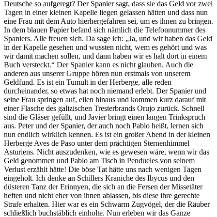
Deutsche so aufgeregt? Der Spanier sagt, dass sie das Geld vor zwei
Tagen in einer kleinen Kapelle liegen gelassen hätten und dass nun
eine Frau mit dem Auto hierhergefahren sei, um es ihnen zu bringen.
In dem blauen Papier befand sich nämlich die Telefonnummer des
Spaniers. Alle freuen sich. Da sage ich: „Ja, und wir haben das Geld
in der Kapelle gesehen und wussten nicht, wem es gehört und was
wir damit machen sollen, und dann haben wir es halt dort in einem
Buch versteckt.“ Der Spanier kann es nicht glauben. Auch die
anderen aus unserer Gruppe hören nun erstmals von unserem
Geldfund. Es ist ein Tumult in der Herberge, alle reden
durcheinander, so etwas hat noch niemand erlebt. Der Spanier und
seine Frau springen auf, eilen hinaus und kommen kurz darauf mit
einer Flasche des galizischen Tresterbrands Orujo zurück. Schnell
sind die Gläser gefüllt, und Javier bringt einen langen Trinkspruch
aus. Peter und der Spanier, der auch noch Pablo heißt, lernen sich
nun endlich wirklich kennen. Es ist ein großer Abend in der kleinen
Herberge Aves de Paso unter dem prächtigen Sternenhimmel
Asturiens. Nicht auszudenken, wie es gewesen wäre, wenn wir das
Geld genommen und Pablo am Tisch in Pendueles von seinem
Verlust erzählt hätte! Die böse Tat hätte uns nach wenigen Tagen
eingeholt. Ich denke an Schillers Kraniche des Ibycus und den
düsteren Tanz der Erinnyen, die sich an die Fersen der Missetäter
heften und nicht eher von ihnen ablassen, bis diese ihre gerechte
Strafe erhalten. Hier war es ein Schwarm Zugvögel, der die Räuber
schließlich buchstäblich einholte. Nun erleben wir das Ganze