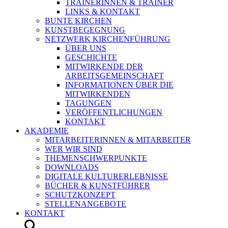
TRAINERINNEN & TRAINER
LINKS & KONTAKT
BUNTE KIRCHEN
KUNSTBEGEGNUNG
NETZWERK KIRCHENFÜHRUNG
ÜBER UNS
GESCHICHTE
MITWIRKENDE DER
ARBEITSGEMEINSCHAFT
INFORMATIONEN ÜBER DIE
MITWIRKENDEN
TAGUNGEN
VERÖFFENTLICHUNGEN
KONTAKT
AKADEMIE
MITARBEITERINNEN & MITARBEITER
WER WIR SIND
THEMENSCHWERPUNKTE
DOWNLOADS
DIGITALE KULTURERLEBNISSE
BÜCHER & KUNSTFÜHRER
SCHUTZKONZEPT
STELLENANGEBOTE
KONTAKT