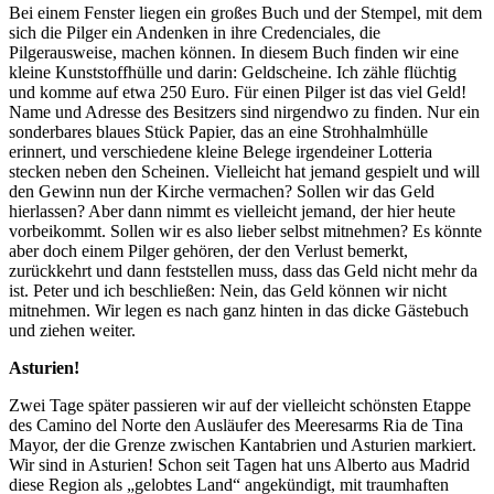
Bei einem Fenster liegen ein großes Buch und der Stempel, mit dem
sich die Pilger ein Andenken in ihre Credenciales, die
Pilgerausweise, machen können. In diesem Buch finden wir eine
kleine Kunststoffhülle und darin: Geldscheine. Ich zähle flüchtig
und komme auf etwa 250 Euro. Für einen Pilger ist das viel Geld!
Name und Adresse des Besitzers sind nirgendwo zu finden. Nur ein
sonderbares blaues Stück Papier, das an eine Strohhalmhülle
erinnert, und verschiedene kleine Belege irgendeiner Lotteria
stecken neben den Scheinen. Vielleicht hat jemand gespielt und will
den Gewinn nun der Kirche vermachen? Sollen wir das Geld
hierlassen? Aber dann nimmt es vielleicht jemand, der hier heute
vorbeikommt. Sollen wir es also lieber selbst mitnehmen? Es könnte
aber doch einem Pilger gehören, der den Verlust bemerkt,
zurückkehrt und dann feststellen muss, dass das Geld nicht mehr da
ist. Peter und ich beschließen: Nein, das Geld können wir nicht
mitnehmen. Wir legen es nach ganz hinten in das dicke Gästebuch
und ziehen weiter.
Asturien!
Zwei Tage später passieren wir auf der vielleicht schönsten Etappe
des Camino del Norte den Ausläufer des Meeresarms Ria de Tina
Mayor, der die Grenze zwischen Kantabrien und Asturien markiert.
Wir sind in Asturien! Schon seit Tagen hat uns Alberto aus Madrid
diese Region als „gelobtes Land“ angekündigt, mit traumhaften