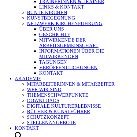
TRAINERINNEN & TRAINER
LINKS & KONTAKT
BUNTE KIRCHEN
KUNSTBEGEGNUNG
NETZWERK KIRCHENFÜHRUNG
ÜBER UNS
GESCHICHTE
MITWIRKENDE DER
ARBEITSGEMEINSCHAFT
INFORMATIONEN ÜBER DIE
MITWIRKENDEN
TAGUNGEN
VERÖFFENTLICHUNGEN
KONTAKT
AKADEMIE
MITARBEITERINNEN & MITARBEITER
WER WIR SIND
THEMENSCHWERPUNKTE
DOWNLOADS
DIGITALE KULTURERLEBNISSE
BÜCHER & KUNSTFÜHRER
SCHUTZKONZEPT
STELLENANGEBOTE
KONTAKT