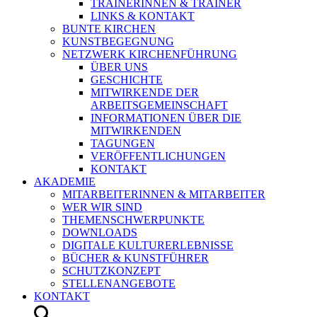
TRAINERINNEN & TRAINER
LINKS & KONTAKT
BUNTE KIRCHEN
KUNSTBEGEGNUNG
NETZWERK KIRCHENFÜHRUNG
ÜBER UNS
GESCHICHTE
MITWIRKENDE DER
ARBEITSGEMEINSCHAFT
INFORMATIONEN ÜBER DIE
MITWIRKENDEN
TAGUNGEN
VERÖFFENTLICHUNGEN
KONTAKT
AKADEMIE
MITARBEITERINNEN & MITARBEITER
WER WIR SIND
THEMENSCHWERPUNKTE
DOWNLOADS
DIGITALE KULTURERLEBNISSE
BÜCHER & KUNSTFÜHRER
SCHUTZKONZEPT
STELLENANGEBOTE
KONTAKT