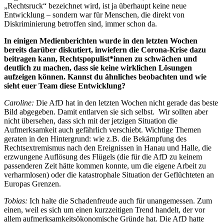
„Rechtsruck“ bezeichnet wird, ist ja überhaupt keine neue
Entwicklung – sondern war für Menschen, die direkt von
Diskriminierung betroffen sind, immer schon da.
In einigen Medienberichten wurde in den letzten Wochen
bereits darüber diskutiert, inwiefern die Corona-Krise dazu
beitragen kann, Rechtspopulist*innen zu schwächen und
deutlich zu machen, dass sie keine wirklichen Lösungen
aufzeigen können. Kannst du ähnliches beobachten und wie
sieht euer Team diese Entwicklung?
Caroline:
Die AfD hat in den letzten Wochen nicht gerade das beste
Bild abgegeben. Damit entlarven sie sich selbst. Wir sollten aber
nicht übersehen, dass sich mit der jetzigen Situation die
Aufmerksamkeit auch gefährlich verschiebt. Wichtige Themen
geraten in den Hintergrund: wie z.B. die Bekämpfung des
Rechtsextremismus nach den Ereignissen in Hanau und Halle, die
erzwungene Auflösung des Flügels (die für die AfD zu keinem
passenderen Zeit hätte kommen konnte, um die eigene Arbeit zu
verharmlosen) oder die katastrophale Situation der Geflüchteten an
Europas Grenzen.
Tobias:
Ich halte die Schadenfreude auch für unangemessen. Zum
einen, weil es sich um einen kurzzeitigen Trend handelt, der vor
allem aufmerksamkeitsökonomische Gründe hat. Die AfD hatte