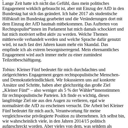
Lange Zeit hatte ich nicht das Gefühl, dass mein politisches
Engagement wirklich gebraucht ist, aber mit Einzug der AfD in den
Bundestag hat sich das geändert. Ich habe 2017 als studentische
Hilfskraft im Bundestag gearbeitet und die Veränderungen dort mit
dem Einzug der AfD hautnah mitbekommen. Das Auftreten von
Rechtspopulist*innen im Parlament hat mich damals schockiert und
hat mich motiviert selbst aktiv zu werden. Welche Themen
mittlerweile verhandelt werden und welche Sprache dafür genutzt
wird, ist nach fast drei Jahren kaum mehr ein Skandal. Das
empfinde ich als extrem besorgniserregend. Mein ehrenamtliches
Engagement wird auch immer mehr zu einer zumindest
Teilzeitbeschäftigung.
Tobias:
Kleiner Fünf bedeutet für mich durchdachtes und
zielgerichtetes Engagement gegen rechtspopulistische Menschen-
und Demokratiefeindlichkeit. Wir fokussieren uns auf konkrete
Ansätze und Schritte, haben aber gleichzeitig das große Ziel
„Kleiner Fünf“ – also weniger als 5 % der Wähler*innenstimmen
für rechtspopulistische Parteien. Ich finde es wichtig, dieses
langfristige Ziel nie aus den Augen zu verlieren, egal wie
normalisiert die AfD zu erscheinen versucht. Die Arbeit bei Kleiner
Fünf bedeutet für mich auch, Verantwortung für meine
vergleichsweise privilegierte Position zu übernehmen. Ich selbst bin,
wie wahrscheinlich viele, in den Jahren 2014/15 politisch
aufgeschreckt worden. Aber vieles von dem, was seitdem als