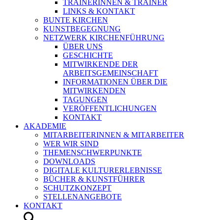
TRAINERINNEN & TRAINER
LINKS & KONTAKT
BUNTE KIRCHEN
KUNSTBEGEGNUNG
NETZWERK KIRCHENFÜHRUNG
ÜBER UNS
GESCHICHTE
MITWIRKENDE DER
ARBEITSGEMEINSCHAFT
INFORMATIONEN ÜBER DIE
MITWIRKENDEN
TAGUNGEN
VERÖFFENTLICHUNGEN
KONTAKT
AKADEMIE
MITARBEITERINNEN & MITARBEITER
WER WIR SIND
THEMENSCHWERPUNKTE
DOWNLOADS
DIGITALE KULTURERLEBNISSE
BÜCHER & KUNSTFÜHRER
SCHUTZKONZEPT
STELLENANGEBOTE
KONTAKT