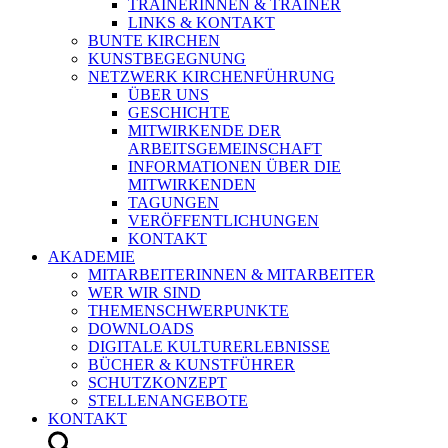
TRAINERINNEN & TRAINER
LINKS & KONTAKT
BUNTE KIRCHEN
KUNSTBEGEGNUNG
NETZWERK KIRCHENFÜHRUNG
ÜBER UNS
GESCHICHTE
MITWIRKENDE DER
ARBEITSGEMEINSCHAFT
INFORMATIONEN ÜBER DIE
MITWIRKENDEN
TAGUNGEN
VERÖFFENTLICHUNGEN
KONTAKT
AKADEMIE
MITARBEITERINNEN & MITARBEITER
WER WIR SIND
THEMENSCHWERPUNKTE
DOWNLOADS
DIGITALE KULTURERLEBNISSE
BÜCHER & KUNSTFÜHRER
SCHUTZKONZEPT
STELLENANGEBOTE
KONTAKT