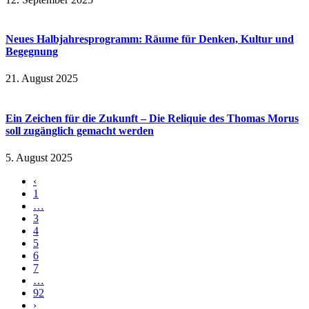
Neues Halbjahresprogramm: Räume für Denken, Kultur und
Begegnung
21. August 2025
Ein Zeichen für die Zukunft – Die Reliquie des Thomas Morus
soll zugänglich gemacht werden
5. August 2025
‹
1
…
3
4
5
6
7
…
92
›