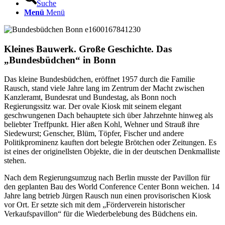
Suche
Menü
Menü
Kleines Bauwerk. Große Geschichte. Das
„
Bundesbüdchen
“
in Bonn
Das kleine Bundesbüdchen, eröffnet 1957 durch die Familie
Rausch, stand viele Jahre lang im Zentrum der Macht zwischen
Kanzleramt, Bundesrat und Bundestag, als Bonn noch
Regierungssitz war. Der ovale Kiosk mit seinem elegant
geschwungenen Dach behauptete sich über Jahrzehnte hinweg als
beliebter Treffpunkt. Hier aßen Kohl, Wehner und Strauß ihre
Siedewurst; Genscher, Blüm, Töpfer, Fischer und andere
Politikprominenz kauften dort belegte Brötchen oder Zeitungen. Es
ist eines der originellsten Objekte, die in der deutschen Denkmalliste
stehen.
Nach dem Regierungsumzug nach Berlin musste der Pavillon für
den geplanten Bau des World Conference Center Bonn weichen. 14
Jahre lang betrieb Jürgen Rausch nun einen provisorischen Kiosk
vor Ort. Er setzte sich mit dem „Förderverein historischer
Verkaufspavillon“ für die Wiederbelebung des Büdchens ein.