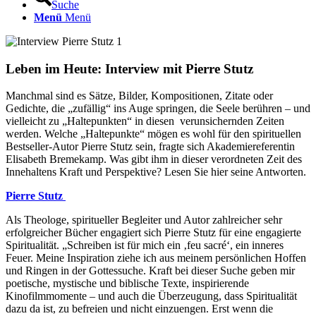
Suche
Menü
Menü
Leben im Heute: Interview mit Pierre Stutz
Manchmal sind es Sätze, Bilder, Kompositionen, Zitate oder
Gedichte, die „zufällig“ ins Auge springen, die Seele berühren – und
vielleicht zu „Haltepunkten“ in diesen verunsichernden Zeiten
werden. Welche „Haltepunkte“ mögen es wohl für den spirituellen
Bestseller-Autor Pierre Stutz sein, fragte sich Akademiereferentin
Elisabeth Bremekamp. Was gibt ihm in dieser verordneten Zeit des
Innehaltens Kraft und Perspektive? Lesen Sie hier seine Antworten.
Pierre Stutz
Als Theologe, spiritueller Begleiter und Autor zahlreicher sehr
erfolgreicher Bücher engagiert sich Pierre Stutz für eine engagierte
Spiritualität. „Schreiben ist für mich ein ‚feu sacré‘, ein inneres
Feuer. Meine Inspiration ziehe ich aus meinem persönlichen Hoffen
und Ringen in der Gottessuche. Kraft bei dieser Suche geben mir
poetische, mystische und biblische Texte, inspirierende
Kinofilmmomente – und auch die Überzeugung, dass Spiritualität
dazu da ist, zu befreien und nicht einzuengen. Erst wenn die