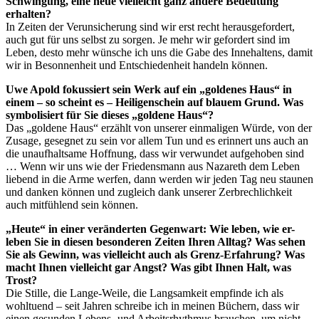
Schwingung, eine neue vielleicht ganz andere Bedeutung
erhalten?
In Zeiten der Verunsicherung sind wir erst recht herausgefordert,
auch gut für uns selbst zu sorgen. Je mehr wir gefordert sind im
Leben, desto mehr wünsche ich uns die Gabe des Innehaltens, damit
wir in Besonnenheit und Entschiedenheit handeln können.
Uwe Apold fokussiert sein Werk auf ein „goldenes Haus“ in
einem – so scheint es – Heiligenschein auf blauem Grund. Was
symbolisiert für Sie dieses „goldene Haus“?
Das „goldene Haus“ erzählt von unserer einmaligen Würde, von der
Zusage, gesegnet zu sein vor allem Tun und es erinnert uns auch an
die unaufhaltsame Hoffnung, dass wir verwundet aufgehoben sind
… Wenn wir uns wie der Friedensmann aus Nazareth dem Leben
liebend in die Arme werfen, dann werden wir jeden Tag neu staunen
und danken können und zugleich dank unserer Zerbrechlichkeit
auch mitfühlend sein können.
„Heute“ in einer veränderten Gegenwart: Wie leben, wie er-
leben Sie in diesen besonderen Zeiten Ihren Alltag? Was sehen
Sie als Gewinn, was vielleicht auch als Grenz-Erfahrung? Was
macht Ihnen vielleicht gar Angst? Was gibt Ihnen Halt, was
Trost?
Die Stille, die Lange-Weile, die Langsamkeit empfinde ich als
wohltuend – seit Jahren schreibe ich in meinen Büchern, dass wir
einen gesunden Lebens- und Arbeitsrhythmus brauchen, um nicht