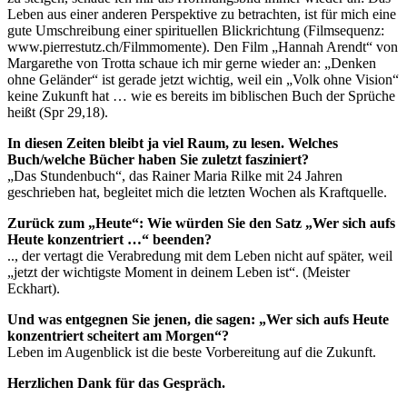
Leben aus einer anderen Perspektive zu betrachten, ist für mich eine
gute Umschreibung einer spirituellen Blickrichtung (Filmsequenz:
www.pierrestutz.ch/Filmmomente). Den Film „Hannah Arendt“ von
Margarethe von Trotta schaue ich mir gerne wieder an: „Denken
ohne Geländer“ ist gerade jetzt wichtig, weil ein „Volk ohne Vision“
keine Zukunft hat … wie es bereits im biblischen Buch der Sprüche
heißt (Spr 29,18).
In diesen Zeiten bleibt ja viel Raum, zu lesen. Welches
Buch/welche Bücher haben Sie zuletzt fasziniert?
„Das Stundenbuch“, das Rainer Maria Rilke mit 24 Jahren
geschrieben hat, begleitet mich die letzten Wochen als Kraftquelle.
Zurück zum „Heute“: Wie würden Sie den Satz „Wer sich aufs
Heute konzentriert …“ beenden?
.., der vertagt die Verabredung mit dem Leben nicht auf später, weil
„jetzt der wichtigste Moment in deinem Leben ist“. (Meister
Eckhart).
Und was entgegnen Sie jenen, die sagen: „Wer sich aufs Heute
konzentriert scheitert am Morgen“?
Leben im Augenblick ist die beste Vorbereitung auf die Zukunft.
Herzlichen Dank für das Gespräch.