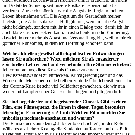
im Diktat der Schnelligkeit unsere kostbare Lebensqualität zu
verlieren. Zugleich spüre ich wie die Angst die Regie in meinem
Leben übernehmen will. Die Angst um die Gesundheit meiner
Liebsten, die Arbeitsplätze … Halt gibt mir, wenn ich die Angst
nicht bekämpfe, sondern mit ihr in einen Dialog trete, damit ich ihr
auch klare Grenzen setzen kann. Trost schenkt mir die Erinnerung,
dass ich immer mehr als Angst und Verzweiflung bin, weil in mir ein
göttlicher Ruheort ist, in dem ich Hoffnung schöpfen kann.
Welche aktuellen gesellschaftlich-politischen Entwicklungen
lassen Sie aufhorchen? Wozu möchten Sie als engagierter
spiritueller Lehrer laut und vernehmlich Ihre Stimme erheben?
Ich ermutige uns, diese Krise als Chance zu einem
Bewusstseinswandel zu entdecken. Klimagerechtigkeit und das
Fördern der Menschenrechte bleiben zentrale Überlebensthemen. In
der Corona-Krise ist sehr viel Solidarität gewachsen, die wir nun
weiter mit kämpferischer Gelassenheit hegen und pflegen dürfen.
Sie sind begeisterter und begeisternder Cineast. Gibt es einen
Film, eine Filmsequenz, die Ihnen in diesen Tagen besonders
lebendig in Erinnerung ist? Und: Welchen Film möchten Sie
unbedingt nochmals anschauen und warum?
Die Filmsequenz aus dem „Club der toten Dichter“, in der Robin
Williams als Lehrer Keating die Studenten auffordert, auf das Pult
zu steigen, schaue ich mir als Hoffnungsbild immer wieder an: Das