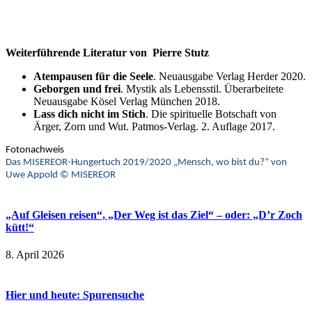
.
.
Weiterführende Literatur von Pierre Stutz
Atempausen für die Seele
. Neuausgabe Verlag Herder 2020.
Geborgen und frei
. Mystik als Lebensstil. Überarbeitete
Neuausgabe Kösel Verlag München 2018.
Lass dich nicht im Stich
. Die spirituelle Botschaft von
Ärger, Zorn und Wut. Patmos-Verlag. 2. Auflage 2017.
Fotonachweis
Das MISEREOR-Hungertuch 2019/2020 „Mensch, wo bist du?“ von
Uwe Appold © MISEREOR
„Auf Gleisen reisen“, „Der Weg ist das Ziel“ – oder: „D’r Zoch
kütt!“
8. April 2026
Hier und heute: Spurensuche