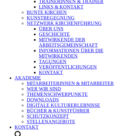
TRAINERINNEN & TRAINER
LINKS & KONTAKT
BUNTE KIRCHEN
KUNSTBEGEGNUNG
NETZWERK KIRCHENFÜHRUNG
ÜBER UNS
GESCHICHTE
MITWIRKENDE DER
ARBEITSGEMEINSCHAFT
INFORMATIONEN ÜBER DIE
MITWIRKENDEN
TAGUNGEN
VERÖFFENTLICHUNGEN
KONTAKT
AKADEMIE
MITARBEITERINNEN & MITARBEITER
WER WIR SIND
THEMENSCHWERPUNKTE
DOWNLOADS
DIGITALE KULTURERLEBNISSE
BÜCHER & KUNSTFÜHRER
SCHUTZKONZEPT
STELLENANGEBOTE
KONTAKT