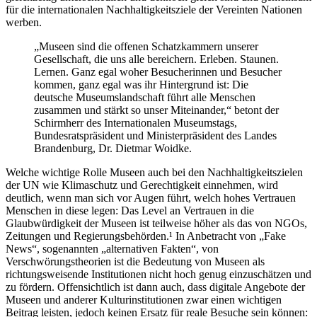
für die internationalen Nachhaltigkeitsziele der Vereinten Nationen
werben.
„Museen sind die offenen Schatzkammern unserer
Gesellschaft, die uns alle bereichern. Erleben. Staunen.
Lernen. Ganz egal woher Besucherinnen und Besucher
kommen, ganz egal was ihr Hintergrund ist: Die
deutsche Museumslandschaft führt alle Menschen
zusammen und stärkt so unser Miteinander,“ betont der
Schirmherr des Internationalen Museumstags,
Bundesratspräsident und Ministerpräsident des Landes
Brandenburg, Dr. Dietmar Woidke.
Welche wichtige Rolle Museen auch bei den Nachhaltigkeitszielen
der UN wie Klimaschutz und Gerechtigkeit einnehmen, wird
deutlich, wenn man sich vor Augen führt, welch hohes Vertrauen
Menschen in diese legen: Das Level an Vertrauen in die
Glaubwürdigkeit der Museen ist teilweise höher als das von NGOs,
Zeitungen und Regierungsbehörden.¹ In Anbetracht von „Fake
News“, sogenannten „alternativen Fakten“, von
Verschwörungstheorien ist die Bedeutung von Museen als
richtungsweisende Institutionen nicht hoch genug einzuschätzen und
zu fördern. Offensichtlich ist dann auch, dass digitale Angebote der
Museen und anderer Kulturinstitutionen zwar einen wichtigen
Beitrag leisten, jedoch keinen Ersatz für reale Besuche sein können: