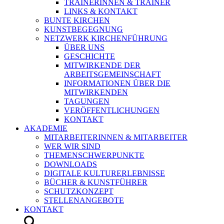
TRAINERINNEN & TRAINER
LINKS & KONTAKT
BUNTE KIRCHEN
KUNSTBEGEGNUNG
NETZWERK KIRCHENFÜHRUNG
ÜBER UNS
GESCHICHTE
MITWIRKENDE DER
ARBEITSGEMEINSCHAFT
INFORMATIONEN ÜBER DIE
MITWIRKENDEN
TAGUNGEN
VERÖFFENTLICHUNGEN
KONTAKT
AKADEMIE
MITARBEITERINNEN & MITARBEITER
WER WIR SIND
THEMENSCHWERPUNKTE
DOWNLOADS
DIGITALE KULTURERLEBNISSE
BÜCHER & KUNSTFÜHRER
SCHUTZKONZEPT
STELLENANGEBOTE
KONTAKT