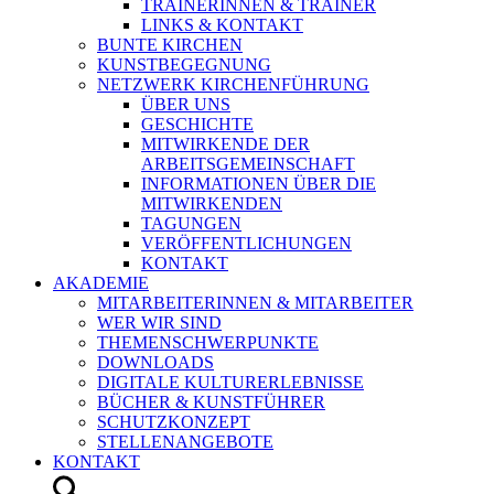
TRAINERINNEN & TRAINER
LINKS & KONTAKT
BUNTE KIRCHEN
KUNSTBEGEGNUNG
NETZWERK KIRCHENFÜHRUNG
ÜBER UNS
GESCHICHTE
MITWIRKENDE DER
ARBEITSGEMEINSCHAFT
INFORMATIONEN ÜBER DIE
MITWIRKENDEN
TAGUNGEN
VERÖFFENTLICHUNGEN
KONTAKT
AKADEMIE
MITARBEITERINNEN & MITARBEITER
WER WIR SIND
THEMENSCHWERPUNKTE
DOWNLOADS
DIGITALE KULTURERLEBNISSE
BÜCHER & KUNSTFÜHRER
SCHUTZKONZEPT
STELLENANGEBOTE
KONTAKT