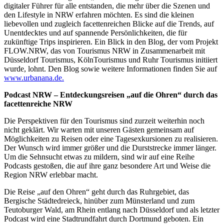
digitaler Führer für alle entstanden, die mehr über die Szenen und
den Lifestyle in NRW erfahren möchten. Es sind die kleinen
liebevollen und zugleich facettenreichen Blicke auf die Trends, auf
Unentdecktes und auf spannende Persönlichkeiten, die für
zukünftige Trips inspirieren. Ein Blick in den Blog, der vom Projekt
FLOW.NRW, das von Tourismus NRW in Zusammenarbeit mit
Düsseldorf Tourismus, KölnTourismus und Ruhr Tourismus initiiert
wurde, lohnt. Den Blog sowie weitere Informationen finden Sie auf
www.urbanana.de.
Podcast NRW – Entdeckungsreisen „auf die Ohren“ durch das
facettenreiche NRW
Die Perspektiven für den Tourismus sind zurzeit weiterhin noch
nicht geklärt. Wir warten mit unseren Gästen gemeinsam auf
Möglichkeiten zu Reisen oder eine Tagesexkursionen zu realisieren.
Der Wunsch wird immer größer und die Durststrecke immer länger.
Um die Sehnsucht etwas zu mildern, sind wir auf eine Reihe
Podcasts gestoßen, die auf ihre ganz besondere Art und Weise die
Region NRW erlebbar macht.
Die Reise „auf den Ohren“ geht durch das Ruhrgebiet, das
Bergische Städtedreieck, hinüber zum Münsterland und zum
Teutoburger Wald, am Rhein entlang nach Düsseldorf und als letzter
Podcast wird eine Stadtrundfahrt durch Dortmund geboten. Ein