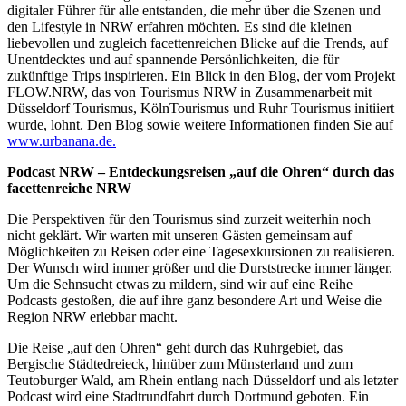
digitaler Führer für alle entstanden, die mehr über die Szenen und
den Lifestyle in NRW erfahren möchten. Es sind die kleinen
liebevollen und zugleich facettenreichen Blicke auf die Trends, auf
Unentdecktes und auf spannende Persönlichkeiten, die für
zukünftige Trips inspirieren. Ein Blick in den Blog, der vom Projekt
FLOW.NRW, das von Tourismus NRW in Zusammenarbeit mit
Düsseldorf Tourismus, KölnTourismus und Ruhr Tourismus initiiert
wurde, lohnt. Den Blog sowie weitere Informationen finden Sie auf
www.urbanana.de.
Podcast NRW – Entdeckungsreisen „auf die Ohren“ durch das
facettenreiche NRW
Die Perspektiven für den Tourismus sind zurzeit weiterhin noch
nicht geklärt. Wir warten mit unseren Gästen gemeinsam auf
Möglichkeiten zu Reisen oder eine Tagesexkursionen zu realisieren.
Der Wunsch wird immer größer und die Durststrecke immer länger.
Um die Sehnsucht etwas zu mildern, sind wir auf eine Reihe
Podcasts gestoßen, die auf ihre ganz besondere Art und Weise die
Region NRW erlebbar macht.
Die Reise „auf den Ohren“ geht durch das Ruhrgebiet, das
Bergische Städtedreieck, hinüber zum Münsterland und zum
Teutoburger Wald, am Rhein entlang nach Düsseldorf und als letzter
Podcast wird eine Stadtrundfahrt durch Dortmund geboten. Ein