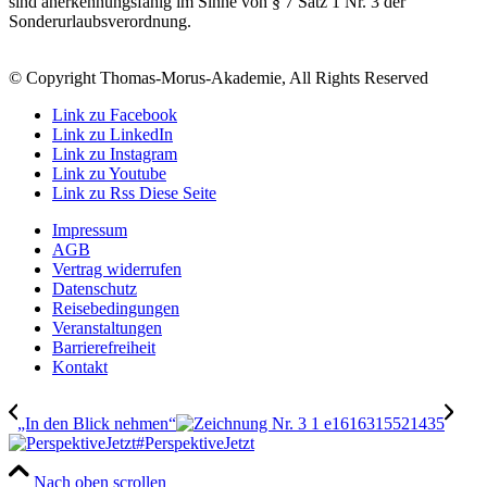
sind anerkennungsfähig im Sinne von § 7 Satz 1 Nr. 3 der
Sonderurlaubsverordnung.
© Copyright Thomas-Morus-Akademie, All Rights Reserved
Link zu Facebook
Link zu LinkedIn
Link zu Instagram
Link zu Youtube
Link zu Rss Diese Seite
Impressum
AGB
Vertrag widerrufen
Datenschutz
Reisebedingungen
Veranstaltungen
Barrierefreiheit
Kontakt
„In den Blick nehmen“
#PerspektiveJetzt
Nach oben scrollen