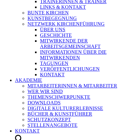
TRAINERINNEN & TRAINER
LINKS & KONTAKT
BUNTE KIRCHEN
KUNSTBEGEGNUNG
NETZWERK KIRCHENFÜHRUNG
ÜBER UNS
GESCHICHTE
MITWIRKENDE DER
ARBEITSGEMEINSCHAFT
INFORMATIONEN ÜBER DIE
MITWIRKENDEN
TAGUNGEN
VERÖFFENTLICHUNGEN
KONTAKT
AKADEMIE
MITARBEITERINNEN & MITARBEITER
WER WIR SIND
THEMENSCHWERPUNKTE
DOWNLOADS
DIGITALE KULTURERLEBNISSE
BÜCHER & KUNSTFÜHRER
SCHUTZKONZEPT
STELLENANGEBOTE
KONTAKT