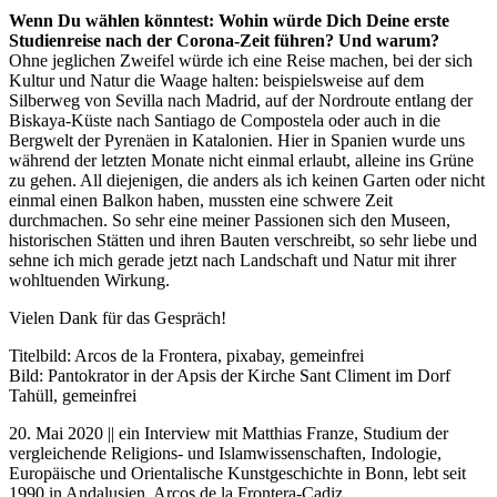
Wenn Du wählen könntest: Wohin würde Dich Deine erste
Studienreise nach der Corona-Zeit führen? Und warum?
Ohne jeglichen Zweifel würde ich eine Reise machen, bei der sich
Kultur und Natur die Waage halten: beispielsweise auf dem
Silberweg von Sevilla nach Madrid, auf der Nordroute entlang der
Biskaya-Küste nach Santiago de Compostela oder auch in die
Bergwelt der Pyrenäen in Katalonien. Hier in Spanien wurde uns
während der letzten Monate nicht einmal erlaubt, alleine ins Grüne
zu gehen. All diejenigen, die anders als ich keinen Garten oder nicht
einmal einen Balkon haben, mussten eine schwere Zeit
durchmachen. So sehr eine meiner Passionen sich den Museen,
historischen Stätten und ihren Bauten verschreibt, so sehr liebe und
sehne ich mich gerade jetzt nach Landschaft und Natur mit ihrer
wohltuenden Wirkung.
Vielen Dank für das Gespräch!
Titelbild: Arcos de la Frontera, pixabay, gemeinfrei
Bild: Pantokrator in der Apsis der Kirche Sant Climent im Dorf
Tahüll, gemeinfrei
20. Mai 2020 || ein Interview mit Matthias Franze, Studium der
vergleichende Religions- und Islamwissenschaften, Indologie,
Europäische und Orientalische Kunstgeschichte in Bonn, lebt seit
1990 in Andalusien, Arcos de la Frontera-Cadiz