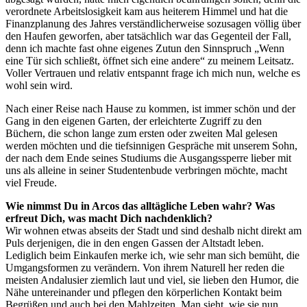
verordnete Arbeitslosigkeit kam aus heiterem Himmel und hat die
Finanzplanung des Jahres verständlicherweise sozusagen völlig über
den Haufen geworfen, aber tatsächlich war das Gegenteil der Fall,
denn ich machte fast ohne eigenes Zutun den Sinnspruch „Wenn
eine Tür sich schließt, öffnet sich eine andere“ zu meinem Leitsatz.
Voller Vertrauen und relativ entspannt frage ich mich nun, welche es
wohl sein wird.
Nach einer Reise nach Hause zu kommen, ist immer schön und der
Gang in den eigenen Garten, der erleichterte Zugriff zu den
Büchern, die schon lange zum ersten oder zweiten Mal gelesen
werden möchten und die tiefsinnigen Gespräche mit unserem Sohn,
der nach dem Ende seines Studiums die Ausgangssperre lieber mit
uns als alleine in seiner Studentenbude verbringen möchte, macht
viel Freude.
Wie nimmst Du in Arcos das alltägliche Leben wahr? Was
erfreut Dich, was macht Dich nachdenklich?
Wir wohnen etwas abseits der Stadt und sind deshalb nicht direkt am
Puls derjenigen, die in den engen Gassen der Altstadt leben.
Lediglich beim Einkaufen merke ich, wie sehr man sich bemüht, die
Umgangsformen zu verändern. Von ihrem Naturell her reden die
meisten Andalusier ziemlich laut und viel, sie lieben den Humor, die
Nähe untereinander und pflegen den körperlichen Kontakt beim
Begrüßen und auch bei den Mahlzeiten. Man sieht, wie sie nun