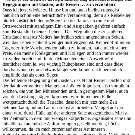
Begegnungen mit Gästen, aufs Reisen … zu verzichten?
Dass ich jetzt wieder zu Hause bin und auch bleiben muss, ist
natürlich schon eine beträchtliche Veränderung, denn als Reiseleiter
bin ich tatsächlich den größten Teil des Jahres en route und
Ortswechsel mit ständigem Ein- und Auspacken gehören einfach
zum Bestandteil meines Lebens. Das Wegfallen dieser „äußeren“
Umstände unseres Metiers hat freilich seine angenehmen Seiten,
weil das Leben schlicht weniger anstrengend ist. Keinen 8-Stunden-
Tag oder freie Wochenenden haben zu können, hat einfach seinen
Preis, den meine Kolleginnen und Kollegen und ich immer wieder
zu zahlen bereit sind. In den Momenten einer Auszeit wird
deutlicher denn je, wie wichtig Ruhephasen sind und dass diese
durchaus auch einmal etwas länger sein können. Ich persönlich
empfinde das als einen Segen.
Die fehlende Begegnung mit Gästen, das Nicht-Reisen-Dürfen und
der damit verbundene Mangel an äußeren Impulsen, also vor allem
solchen, die von den Mitreisenden und, in geringerem Maße, auch
von den Leistungsträgern kommen, wird in meinem Falle
wettgemacht durch die Tatsache, dass ich mir jetzt mehr Zeit
nehmen kann, mit und an mir selbst zu arbeiten. Mangel auf der
einen wird durch Fülle auf der anderen Seite ausgeglichen. Mir ist
der Zeitraum, in dem nun weniger körperliche, organisatorische und
inhaltlich-akademische Anforderungen gestellt werden, höchst
willkommen, da ich mich zurzeit auf einer Art inneren
Entdeckungsreise befinde. Entspannung, Introspektion, Meditation,