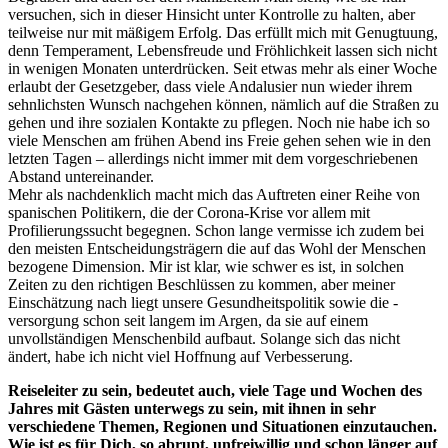
versuchen, sich in dieser Hinsicht unter Kontrolle zu halten, aber
teilweise nur mit mäßigem Erfolg. Das erfüllt mich mit Genugtuung,
denn Temperament, Lebensfreude und Fröhlichkeit lassen sich nicht
in wenigen Monaten unterdrücken. Seit etwas mehr als einer Woche
erlaubt der Gesetzgeber, dass viele Andalusier nun wieder ihrem
sehnlichsten Wunsch nachgehen können, nämlich auf die Straßen zu
gehen und ihre sozialen Kontakte zu pflegen. Noch nie habe ich so
viele Menschen am frühen Abend ins Freie gehen sehen wie in den
letzten Tagen – allerdings nicht immer mit dem vorgeschriebenen
Abstand untereinander.
Mehr als nachdenklich macht mich das Auftreten einer Reihe von
spanischen Politikern, die der Corona-Krise vor allem mit
Profilierungssucht begegnen. Schon lange vermisse ich zudem bei
den meisten Entscheidungsträgern die auf das Wohl der Menschen
bezogene Dimension. Mir ist klar, wie schwer es ist, in solchen
Zeiten zu den richtigen Beschlüssen zu kommen, aber meiner
Einschätzung nach liegt unsere Gesundheitspolitik sowie die -
versorgung schon seit langem im Argen, da sie auf einem
unvollständigen Menschenbild aufbaut. Solange sich das nicht
ändert, habe ich nicht viel Hoffnung auf Verbesserung.
Reiseleiter zu sein, bedeutet auch, viele Tage und Wochen des
Jahres mit Gästen unterwegs zu sein, mit ihnen in sehr
verschiedene Themen, Regionen und Situationen einzutauchen.
Wie ist es für Dich, so abrupt, unfreiwillig und schon länger auf