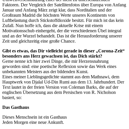
Faktoren. Der Vergleich der Satellitenfotos über Europa von Anfang
Januar und Anfang März zeigt klar, dass Norditalien und der
Großraum Madrid die höchsten Werte unseres Kontinents von
Luftbelastung durch Stickstoffdioxide besitzt. Für mich ist das kein
Zufall. Nun hoffe ich, dass die aktuelle Krise mit einem
Motivationsschub einhergeht, der die verschiedenen Übel integral
und an der Wurzel behandelt. Das ist die Herausforderung unserer
Zeit und gleichzeitig eine große Chance.
Gibt es etwas, das Dir vielleicht gerade in dieser „Corona-Zeit“
besonders ans Herz gewachsen ist, das Dich stärkt?
Gerne nenne ich hier zwei Dinge, die mir Herzensnahrung
geworden sind: eine poetische Reflexion sowie das Werk eines
unbekannten Meisters aus der bildenden Kunst.
Eines meiner Lieblingsgedichte stammt aus dem Mathnawi, dem
Hauptwerk von Djalal Ud-Din Rumi aus dem 13. Jahrhundert. Der
Text lautet in der freien Version von Coleman Barks, die auf der
englischen Übersetzung aus dem Persischen von R. Nicholson
basiert, so:
Das Gasthaus
Dieses Menschsein ist ein Gasthaus
Jeden Morgen eine neue Ankunft.