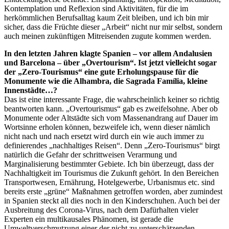
Kontemplation und Reflexion sind Aktivitäten, für die im
herkömmlichen Berufsalltag kaum Zeit bleiben, und ich bin mir
sicher, dass die Früchte dieser „Arbeit“ nicht nur mir selbst, sondern
auch meinen zukünftigen Mitreisenden zugute kommen werden.
In den letzten Jahren klagte Spanien – vor allem Andalusien
und Barcelona – über „Overtourism“. Ist jetzt vielleicht sogar
der „Zero-Tourismus“ eine gute Erholungspause für die
Monumente wie die Alhambra, die Sagrada Família, kleine
Innenstädte…?
Das ist eine interessante Frage, die wahrscheinlich keiner so richtig
beantworten kann. „Overtourismus“ gab es zweifelsohne. Aber ob
Monumente oder Altstädte sich vom Massenandrang auf Dauer im
Wortsinne erholen können, bezweifele ich, wenn dieser nämlich
nicht nach und nach ersetzt wird durch ein wie auch immer zu
definierendes „nachhaltiges Reisen“. Denn „Zero-Tourismus“ birgt
natürlich die Gefahr der schrittweisen Verarmung und
Marginalisierung bestimmter Gebiete. Ich bin überzeugt, dass der
Nachhaltigkeit im Tourismus die Zukunft gehört. In den Bereichen
Transportwesen, Ernährung, Hotelgewerbe, Urbanismus etc. sind
bereits erste „grüne“ Maßnahmen getroffen worden, aber zumindest
in Spanien steckt all dies noch in den Kinderschuhen. Auch bei der
Ausbreitung des Corona-Virus, nach dem Dafürhalten vieler
Experten ein multikausales Phänomen, ist gerade die
Umweltverschmutzung einer der nicht zu unterschätzenden