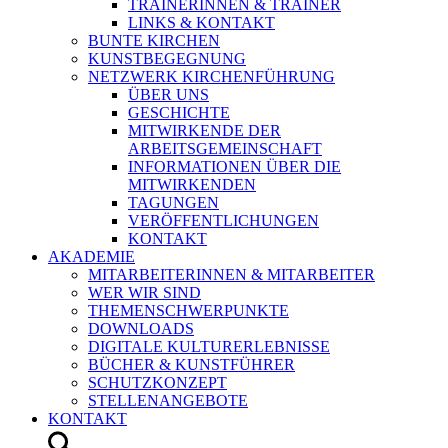
TRAINERINNEN & TRAINER
LINKS & KONTAKT
BUNTE KIRCHEN
KUNSTBEGEGNUNG
NETZWERK KIRCHENFÜHRUNG
ÜBER UNS
GESCHICHTE
MITWIRKENDE DER
ARBEITSGEMEINSCHAFT
INFORMATIONEN ÜBER DIE
MITWIRKENDEN
TAGUNGEN
VERÖFFENTLICHUNGEN
KONTAKT
AKADEMIE
MITARBEITERINNEN & MITARBEITER
WER WIR SIND
THEMENSCHWERPUNKTE
DOWNLOADS
DIGITALE KULTURERLEBNISSE
BÜCHER & KUNSTFÜHRER
SCHUTZKONZEPT
STELLENANGEBOTE
KONTAKT