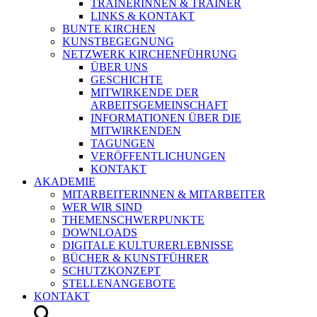
TRAINERINNEN & TRAINER
LINKS & KONTAKT
BUNTE KIRCHEN
KUNSTBEGEGNUNG
NETZWERK KIRCHENFÜHRUNG
ÜBER UNS
GESCHICHTE
MITWIRKENDE DER
ARBEITSGEMEINSCHAFT
INFORMATIONEN ÜBER DIE
MITWIRKENDEN
TAGUNGEN
VERÖFFENTLICHUNGEN
KONTAKT
AKADEMIE
MITARBEITERINNEN & MITARBEITER
WER WIR SIND
THEMENSCHWERPUNKTE
DOWNLOADS
DIGITALE KULTURERLEBNISSE
BÜCHER & KUNSTFÜHRER
SCHUTZKONZEPT
STELLENANGEBOTE
KONTAKT