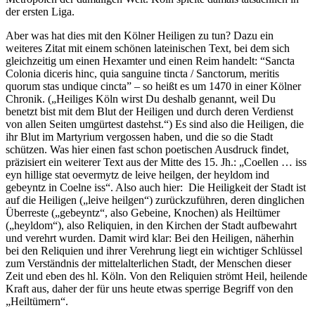
der ersten Liga.
Aber was hat dies mit den Kölner Heiligen zu tun? Dazu ein
weiteres Zitat mit einem schönen lateinischen Text, bei dem sich
gleichzeitig um einen Hexamter und einen Reim handelt: “Sancta
Colonia diceris hinc, quia sanguine tincta / Sanctorum, meritis
quorum stas undique cincta” – so heißt es um 1470 in einer Kölner
Chronik. („Heiliges Köln wirst Du deshalb genannt, weil Du
benetzt bist mit dem Blut der Heiligen und durch deren Verdienst
von allen Seiten umgürtest dastehst.“) Es sind also die Heiligen, die
ihr Blut im Martyrium vergossen haben, und die so die Stadt
schützen. Was hier einen fast schon poetischen Ausdruck findet,
präzisiert ein weiterer Text aus der Mitte des 15. Jh.: „Coellen … iss
eyn hillige stat oevermytz de leive heilgen, der heyldom ind
gebeyntz in Coelne iss“. Also auch hier: Die Heiligkeit der Stadt ist
auf die Heiligen („leive heilgen“) zurückzuführen, deren dinglichen
Überreste („gebeyntz“, also Gebeine, Knochen) als Heiltümer
(„heyldom“), also Reliquien, in den Kirchen der Stadt aufbewahrt
und verehrt wurden. Damit wird klar: Bei den Heiligen, näherhin
bei den Reliquien und ihrer Verehrung liegt ein wichtiger Schlüssel
zum Verständnis der mittelalterlichen Stadt, der Menschen dieser
Zeit und eben des hl. Köln. Von den Reliquien strömt Heil, heilende
Kraft aus, daher der für uns heute etwas sperrige Begriff von den
„Heiltümern“.