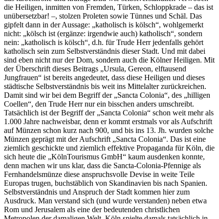
die Heiligen, inmitten von Fremden, Türken, Schloppkrade – das ist
unübersetzbar! –, stolzen Proleten sowie Tünnes und Schäl. Das
gipfelt dann in der Aussage: „katholisch is kölsch“, wohlgemerkt
nicht: „kölsch ist (ergänze: irgendwie auch) katholisch“, sondern
nein: „katholisch is kölsch“, d.h. für Trude Herr jedenfalls gehört
katholisch sein zum Selbstverständnis dieser Stadt. Und mit dabei
sind eben nicht nur der Dom, sondern auch die Kölner Heiligen. Mit
der Überschrift dieses Beitrags „Ursula, Gereon, elftausend
Jungfrauen“ ist bereits angedeutet, dass diese Heiligen und dieses
städtische Selbstverständnis bis weit ins Mittelalter zurückreichen.
Damit sind wir bei dem Begriff der „Sancta Colonia“, des „hilligen
Coellen“, den Trude Herr nur ein bisschen anders umschreibt.
Tatsächlich ist der Begriff der „Sancta Colonia“ schon weit mehr als
1.000 Jahre nachweisbar, denn er kommt erstmals vor als Aufschrift
auf Münzen schon kurz nach 900, und bis ins 13. Jh. wurden solche
Münzen geprägt mit der Aufschrift „Sancta Colonia“. Das ist eine
ziemlich geschickte und ziemlich effektive Propaganda für Köln, die
sich heute die „KölnTourismus GmbH“ kaum ausdenken konnte,
denn machen wir uns klar, dass die Sancta-Colonia-Pfennige als
Fernhandelsmünze diese anspruchsvolle Devise in weite Teile
Europas trugen, buchstäblich von Skandinavien bis nach Spanien.
Selbstverständnis und Anspruch der Stadt kommen hier zum
Ausdruck. Man verstand sich (und wurde verstanden) neben etwa
Rom und Jerusalem als eine der bedeutenden christlichen
Metropolen der damaligen Welt. Köln spielte damals tatsächlich in