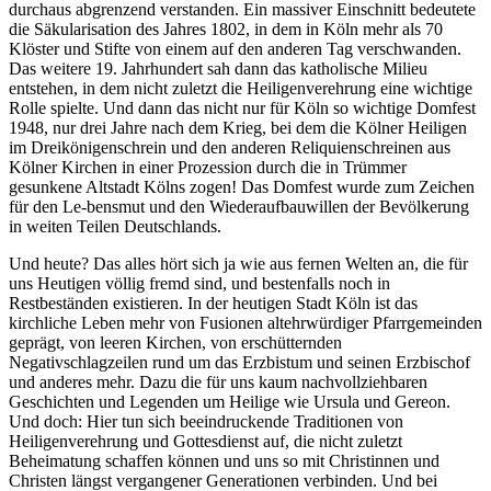
durchaus abgrenzend verstanden. Ein massiver Einschnitt bedeutete
die Säkularisation des Jahres 1802, in dem in Köln mehr als 70
Klöster und Stifte von einem auf den anderen Tag verschwanden.
Das weitere 19. Jahrhundert sah dann das katholische Milieu
entstehen, in dem nicht zuletzt die Heiligenverehrung eine wichtige
Rolle spielte. Und dann das nicht nur für Köln so wichtige Domfest
1948, nur drei Jahre nach dem Krieg, bei dem die Kölner Heiligen
im Dreikönigenschrein und den anderen Reliquienschreinen aus
Kölner Kirchen in einer Prozession durch die in Trümmer
gesunkene Altstadt Kölns zogen! Das Domfest wurde zum Zeichen
für den Le-bensmut und den Wiederaufbauwillen der Bevölkerung
in weiten Teilen Deutschlands.
Und heute? Das alles hört sich ja wie aus fernen Welten an, die für
uns Heutigen völlig fremd sind, und bestenfalls noch in
Restbeständen existieren. In der heutigen Stadt Köln ist das
kirchliche Leben mehr von Fusionen altehrwürdiger Pfarrgemeinden
geprägt, von leeren Kirchen, von erschütternden
Negativschlagzeilen rund um das Erzbistum und seinen Erzbischof
und anderes mehr. Dazu die für uns kaum nachvollziehbaren
Geschichten und Legenden um Heilige wie Ursula und Gereon.
Und doch: Hier tun sich beeindruckende Traditionen von
Heiligenverehrung und Gottesdienst auf, die nicht zuletzt
Beheimatung schaffen können und uns so mit Christinnen und
Christen längst vergangener Generationen verbinden. Und bei