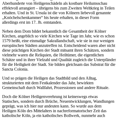
Aberhunderte von Heiligenschädeln als kostbare Heilumsschau
effektvoll arrangiert – übrigens bis zum Zweiten Weltkrieg in Teilen
erhalten. Und in St. Ursula ist die von Kölnern liebevoll genannte
„Knöchelschenkammer“ bis heute erhalten, in dieser Form
allerdings erst im 17. Jh. entstanden.
Neben dem Dom bildet bekanntlich die Gesamtheit der Kölner
Kirchen, angeblich so viele Kirchen wie Tage im Jahr, wie es schon
1579 heißt, eine einmalige Sakrallandschaft, wie sie in nur wenigen
europäischen Städten anzutreffen ist. Entscheidend waren aber nicht
diese prächtigen Kirchen der Stadt mitsamt ihren Schätzen, sondern
vielmehr waren die Reliquien, die Heiltümer, die eigentlichen
Schätze und in ihrer Vielzahl und Qualität zugleich die Unterpfänder
für die Heiligkeit der Stadt. Sie bilden gleichsam das Substrat für die
Sancta Colonia.
Und so prägen die Heiligen das Stadtbild und den Alltag,
strukturierten mit dem Festkalender das Jahr, bewirkten
Gemeinschaft durch Wallfahrt, Prozessionen und andere Rituale.
Doch die Kölner Heiligenverehrung ist keineswegs etwas
Statisches, sondern durch Brüche, Neuentwicklungen, Wandlungen
geprägt, was ich hier nur andeuten kann. So wurde aus dem
Heiligen Köln des Mittelalters in nachreformatorischer Zeit das
katholische Köln, ja ein katholisches Bollwerk, nunmehr auch