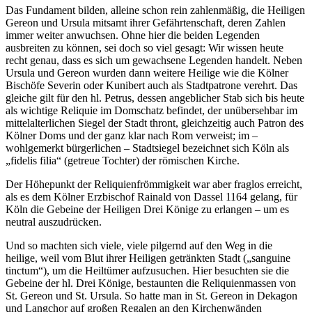
Das Fundament bilden, alleine schon rein zahlenmäßig, die Heiligen
Gereon und Ursula mitsamt ihrer Gefährtenschaft, deren Zahlen
immer weiter anwuchsen. Ohne hier die beiden Legenden
ausbreiten zu können, sei doch so viel gesagt: Wir wissen heute
recht genau, dass es sich um gewachsene Legenden handelt. Neben
Ursula und Gereon wurden dann weitere Heilige wie die Kölner
Bischöfe Severin oder Kunibert auch als Stadtpatrone verehrt. Das
gleiche gilt für den hl. Petrus, dessen angeblicher Stab sich bis heute
als wichtige Reliquie im Domschatz befindet, der unübersehbar im
mittelalterlichen Siegel der Stadt thront, gleichzeitig auch Patron des
Kölner Doms und der ganz klar nach Rom verweist; im –
wohlgemerkt bürgerlichen – Stadtsiegel bezeichnet sich Köln als
„fidelis filia“ (getreue Tochter) der römischen Kirche.
Der Höhepunkt der Reliquienfrömmigkeit war aber fraglos erreicht,
als es dem Kölner Erzbischof Rainald von Dassel 1164 gelang, für
Köln die Gebeine der Heiligen Drei Könige zu erlangen – um es
neutral auszudrücken.
Und so machten sich viele, viele pilgernd auf den Weg in die
heilige, weil vom Blut ihrer Heiligen getränkten Stadt („sanguine
tinctum“), um die Heiltümer aufzusuchen. Hier besuchten sie die
Gebeine der hl. Drei Könige, bestaunten die Reliquienmassen von
St. Gereon und St. Ursula. So hatte man in St. Gereon in Dekagon
und Langchor auf großen Regalen an den Kirchenwänden