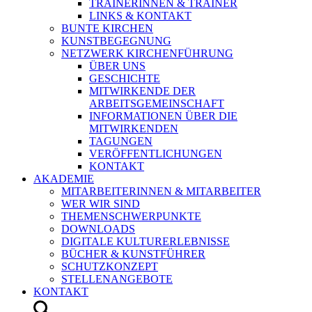
TRAINERINNEN & TRAINER
LINKS & KONTAKT
BUNTE KIRCHEN
KUNSTBEGEGNUNG
NETZWERK KIRCHENFÜHRUNG
ÜBER UNS
GESCHICHTE
MITWIRKENDE DER
ARBEITSGEMEINSCHAFT
INFORMATIONEN ÜBER DIE
MITWIRKENDEN
TAGUNGEN
VERÖFFENTLICHUNGEN
KONTAKT
AKADEMIE
MITARBEITERINNEN & MITARBEITER
WER WIR SIND
THEMENSCHWERPUNKTE
DOWNLOADS
DIGITALE KULTURERLEBNISSE
BÜCHER & KUNSTFÜHRER
SCHUTZKONZEPT
STELLENANGEBOTE
KONTAKT