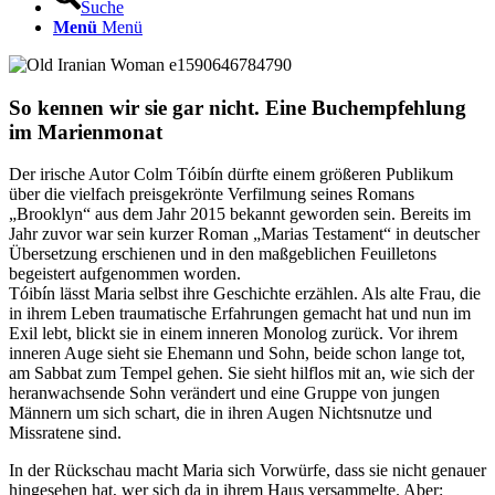
Suche
Menü
Menü
So kennen wir sie gar nicht. Eine Buchempfehlung
im Marienmonat
Der irische Autor Colm Tóibín dürfte einem größeren Publikum
über die vielfach preisgekrönte Verfilmung seines Romans
„Brooklyn“ aus dem Jahr 2015 bekannt geworden sein. Bereits im
Jahr zuvor war sein kurzer Roman „Marias Testament“ in deutscher
Übersetzung erschienen und in den maßgeblichen Feuilletons
begeistert aufgenommen worden.
Tóibín lässt Maria selbst ihre Geschichte erzählen. Als alte Frau, die
in ihrem Leben traumatische Erfahrungen gemacht hat und nun im
Exil lebt, blickt sie in einem inneren Monolog zurück. Vor ihrem
inneren Auge sieht sie Ehemann und Sohn, beide schon lange tot,
am Sabbat zum Tempel gehen. Sie sieht hilflos mit an, wie sich der
heranwachsende Sohn verändert und eine Gruppe von jungen
Männern um sich schart, die in ihren Augen Nichtsnutze und
Missratene sind.
In der Rückschau macht Maria sich Vorwürfe, dass sie nicht genauer
hingesehen hat, wer sich da in ihrem Haus versammelte. Aber: