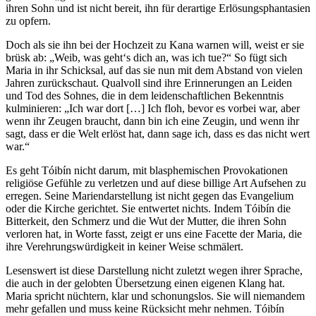
ihren Sohn und ist nicht bereit, ihn für derartige Erlösungsphantasien
zu opfern.
Doch als sie ihn bei der Hochzeit zu Kana warnen will, weist er sie
brüsk ab: „Weib, was geht‘s dich an, was ich tue?“ So fügt sich
Maria in ihr Schicksal, auf das sie nun mit dem Abstand von vielen
Jahren zurückschaut. Qualvoll sind ihre Erinnerungen an Leiden
und Tod des Sohnes, die in dem leidenschaftlichen Bekenntnis
kulminieren: „Ich war dort […] Ich floh, bevor es vorbei war, aber
wenn ihr Zeugen braucht, dann bin ich eine Zeugin, und wenn ihr
sagt, dass er die Welt erlöst hat, dann sage ich, dass es das nicht wert
war.“
Es geht Tóibín nicht darum, mit blasphemischen Provokationen
religiöse Gefühle zu verletzen und auf diese billige Art Aufsehen zu
erregen. Seine Mariendarstellung ist nicht gegen das Evangelium
oder die Kirche gerichtet. Sie entwertet nichts. Indem Tóibín die
Bitterkeit, den Schmerz und die Wut der Mutter, die ihren Sohn
verloren hat, in Worte fasst, zeigt er uns eine Facette der Maria, die
ihre Verehrungswürdigkeit in keiner Weise schmälert.
Lesenswert ist diese Darstellung nicht zuletzt wegen ihrer Sprache,
die auch in der gelobten Übersetzung einen eigenen Klang hat.
Maria spricht nüchtern, klar und schonungslos. Sie will niemandem
mehr gefallen und muss keine Rücksicht mehr nehmen. Tóibín