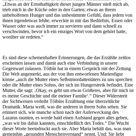
„Etwas an der Ernsthaftigkeit dieser jungen Männer stieß mich ab,
trieb mich in die Küche oder in den Garten; etwas an ihrem
unbeholfenen Hunger und das unbestimmte Gefühl, dass jedem von
ihnen irgendetwas fehlte, erweckte in mir das Bedürfnis, Essen oder
Wasser oder was auch immer zu servieren und dann schnell zu
verschwinden, bevor ich ein einziges Wort von dem gehört hatte,
worüber sie redeten.“
Es sind diese schemenhaften Erinnerungen, die das Erzählte zeitlos
erscheinen lassen und damit auch eine Verbindung in unsere
Gegenwart zulassen. Tóibín hat in einem Gespräch mit der Zeitung
Die Welt angemerkt, aus der von ihm entworfenen Marienfigur
könne „auch die Mutter eines Selbstmordattentäters zu uns sprechen
oder die Mutter eines Sohns, der sich im Hungerstreik befindet. Eine
Mutter, die sagt: ‚Okay, es geht um etwas Größeres, aber für mich ist
es meine Geschichte und die meiner Familie‘.“ Dieser Widerstreit
der Sichtweisen verleiht Tóibíns Erzählung eine überzeitliche
Dramatik. Maria weiß, was die anderen in ihrem Sohn sehen. Sie
erinnert sich, wie manche schon nach der Auferweckung des
Lazarus raunten, es werde bald einen Aufstand gegen alles geben,
„was wir bis dahin kannten, einschließlich des Todes.“ Die Wucht
dieser Worte beeindruckt auch sie. Aber Maria behält das, was man
gemeinhin „gesunden Menschenverstand“ nennt. Und: Sie liebt