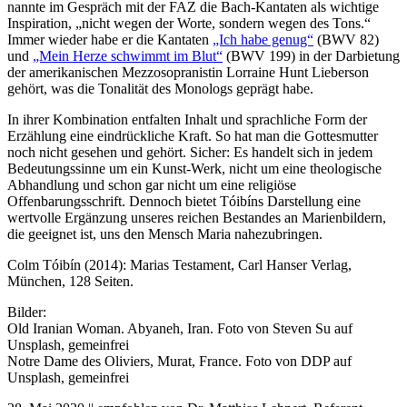
nannte im Gespräch mit der FAZ die Bach-Kantaten als wichtige
Inspiration, „nicht wegen der Worte, sondern wegen des Tons.“
Immer wieder habe er die Kantaten
„Ich habe genug“
(BWV 82)
und
„Mein Herze schwimmt im Blut“
(BWV 199) in der Darbietung
der amerikanischen Mezzosopranistin Lorraine Hunt Lieberson
gehört, was die Tonalität des Monologs geprägt habe.
In ihrer Kombination entfalten Inhalt und sprachliche Form der
Erzählung eine eindrückliche Kraft. So hat man die Gottesmutter
noch nicht gesehen und gehört. Sicher: Es handelt sich in jedem
Bedeutungssinne um ein Kunst-Werk, nicht um eine theologische
Abhandlung und schon gar nicht um eine religiöse
Offenbarungsschrift. Dennoch bietet Tóibíns Darstellung eine
wertvolle Ergänzung unseres reichen Bestandes an Marienbildern,
die geeignet ist, uns den Mensch Maria nahezubringen.
Colm Tóibín (2014): Marias Testament, Carl Hanser Verlag,
München, 128 Seiten.
Bilder:
Old Iranian Woman. Abyaneh, Iran. Foto von Steven Su auf
Unsplash, gemeinfrei
Notre Dame des Oliviers, Murat, France. Foto von DDP auf
Unsplash, gemeinfrei