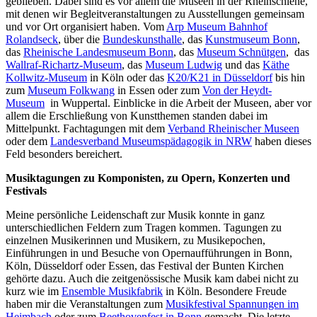
geblieben. Dabei sind es vor allem die Museen in der Rheinschiene,
mit denen wir Begleitveranstaltungen zu Ausstellungen gemeinsam
und vor Ort organisiert haben. Vom
Arp Museum Bahnhof
Rolandseck
, über die
Bundeskunsthalle
, das
Kunstmuseum Bonn
,
das
Rheinische Landesmuseum Bonn
, das
Museum Schnütgen
, das
Wallraf-Richartz-Museum
, das
Museum Ludwig
und das
Käthe
Kollwitz-Museum
in Köln oder das
K20/K21 in Düsseldorf
bis hin
zum
Museum Folkwang
in Essen oder zum
Von der Heydt-
Museum
in Wuppertal. Einblicke in die Arbeit der Museen, aber vor
allem die Erschließung von Kunstthemen standen dabei im
Mittelpunkt. Fachtagungen mit dem
Verband Rheinischer Museen
oder dem
Landesverband Museumspädagogik in NRW
haben dieses
Feld besonders bereichert.
Musiktagungen zu Komponisten, zu Opern, Konzerten und
Festivals
Meine persönliche Leidenschaft zur Musik konnte in ganz
unterschiedlichen Feldern zum Tragen kommen. Tagungen zu
einzelnen Musikerinnen und Musikern, zu Musikepochen,
Einführungen in und Besuche von Opernaufführungen in Bonn,
Köln, Düsseldorf oder Essen, das Festival der Bunten Kirchen
gehörte dazu. Auch die zeitgenössische Musik kam dabei nicht zu
kurz wie im
Ensemble Musikfabrik
in Köln. Besondere Freude
haben mir die Veranstaltungen zum
Musikfestival Spannungen im
Heimbach
oder zum
Beethovenfest in Bonn
gemacht. Die letzte