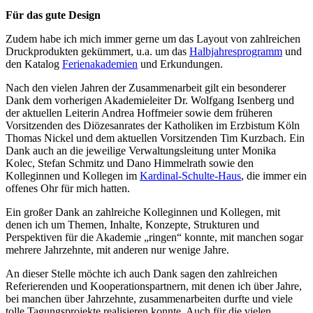
Für das gute Design
Zudem habe ich mich immer gerne um das Layout von zahlreichen
Druckprodukten gekümmert, u.a. um das
Halbjahresprogramm
und
den Katalog
Ferienakademien
und Erkundungen.
Nach den vielen Jahren der Zusammenarbeit gilt ein besonderer
Dank dem vorherigen Akademieleiter Dr. Wolfgang Isenberg und
der aktuellen Leiterin Andrea Hoffmeier sowie dem früheren
Vorsitzenden des Diözesanrates der Katholiken im Erzbistum Köln
Thomas Nickel und dem aktuellen Vorsitzenden Tim Kurzbach. Ein
Dank auch an die jeweilige Verwaltungsleitung unter Monika
Kolec, Stefan Schmitz und Dano Himmelrath sowie den
Kolleginnen und Kollegen im
Kardinal-Schulte-Haus
, die immer ein
offenes Ohr für mich hatten.
Ein großer Dank an zahlreiche Kolleginnen und Kollegen, mit
denen ich um Themen, Inhalte, Konzepte, Strukturen und
Perspektiven für die Akademie „ringen“ konnte, mit manchen sogar
mehrere Jahrzehnte, mit anderen nur wenige Jahre.
An dieser Stelle möchte ich auch Dank sagen den zahlreichen
Referierenden und Kooperationspartnern, mit denen ich über Jahre,
bei manchen über Jahrzehnte, zusammenarbeiten durfte und viele
tolle Tagungsprojekte realisieren konnte. Auch für die vielen