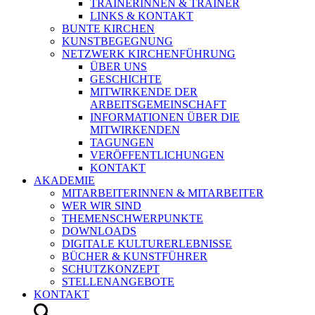
TRAINERINNEN & TRAINER
LINKS & KONTAKT
BUNTE KIRCHEN
KUNSTBEGEGNUNG
NETZWERK KIRCHENFÜHRUNG
ÜBER UNS
GESCHICHTE
MITWIRKENDE DER
ARBEITSGEMEINSCHAFT
INFORMATIONEN ÜBER DIE
MITWIRKENDEN
TAGUNGEN
VERÖFFENTLICHUNGEN
KONTAKT
AKADEMIE
MITARBEITERINNEN & MITARBEITER
WER WIR SIND
THEMENSCHWERPUNKTE
DOWNLOADS
DIGITALE KULTURERLEBNISSE
BÜCHER & KUNSTFÜHRER
SCHUTZKONZEPT
STELLENANGEBOTE
KONTAKT