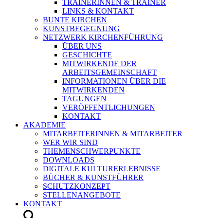
TRAINERINNEN & TRAINER
LINKS & KONTAKT
BUNTE KIRCHEN
KUNSTBEGEGNUNG
NETZWERK KIRCHENFÜHRUNG
ÜBER UNS
GESCHICHTE
MITWIRKENDE DER
ARBEITSGEMEINSCHAFT
INFORMATIONEN ÜBER DIE
MITWIRKENDEN
TAGUNGEN
VERÖFFENTLICHUNGEN
KONTAKT
AKADEMIE
MITARBEITERINNEN & MITARBEITER
WER WIR SIND
THEMENSCHWERPUNKTE
DOWNLOADS
DIGITALE KULTURERLEBNISSE
BÜCHER & KUNSTFÜHRER
SCHUTZKONZEPT
STELLENANGEBOTE
KONTAKT